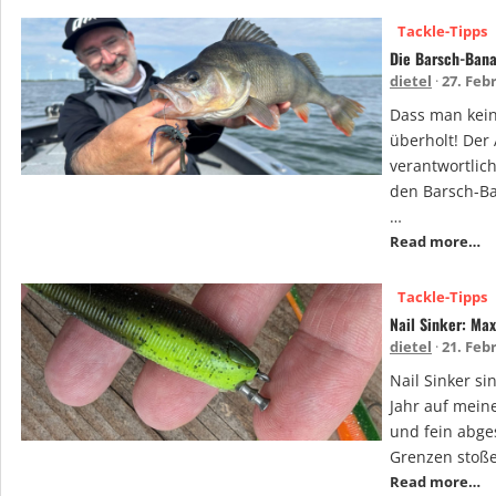
Tackle-Tipps
Die Barsch-Bana
dietel
27. Feb
Dass man kein
überholt! Der
verantwortlic
den Barsch-Ba
…
Read more…
Tackle-Tipps
Nail Sinker: Max
dietel
21. Feb
Nail Sinker si
Jahr auf mein
und fein abges
Grenzen stoße
Read more…