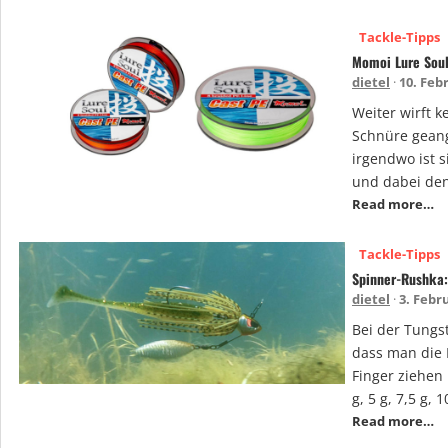
Tackle-Tipps
Momoi Lure Soul
dietel
10. Feb
Weiter wirft k
Schnüre geange
irgendwo ist s
und dabei den
Read more…
Tackle-Tipps
Spinner-Rushka:
dietel
3. Febr
Bei der Tungs
dass man die 
Finger ziehen
g, 5 g, 7,5 g, 
Read more…