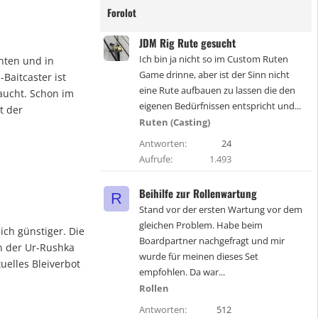
Forolot
JDM Rig Rute gesucht
Ich bin ja nicht so im Custom Ruten
hten und in
Game drinne, aber ist der Sinn nicht
Baitcaster ist
eine Rute aufbauen zu lassen die den
aucht. Schon im
eigenen Bedürfnissen entspricht und...
t der
Ruten (Casting)
Antworten
24
Aufrufe
1.493
Beihilfe zur Rollenwartung
R
Stand vor der ersten Wartung vor dem
gleichen Problem. Habe beim
lich günstiger. Die
Boardpartner nachgefragt und mir
on der Ur-Rushka
wurde für meinen dieses Set
uelles Bleiverbot
empfohlen. Da war...
Rollen
Antworten
512