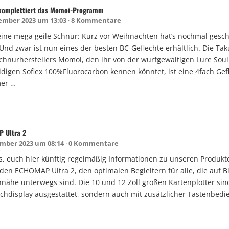
 komplettiert das Momoi-Programm
ember 2023 um 13:03
8 Kommentare
ine mega geile Schnur: Kurz vor Weihnachten hat’s nochmal gesc
Und zwar ist nun eines der besten BC-Geflechte erhältlich. Die Tak
chnurherstellers Momoi, den ihr von der wurfgewaltigen Lure Soul
igen Soflex 100%Fluorocarbon kennen könntet, ist eine 4fach Gefl
er …
 Ultra 2
mber 2023 um 08:14
0 Kommentare
s, euch hier künftig regelmäßig Informationen zu unseren Produkt
t den ECHOMAP Ultra 2, den optimalen Begleitern für alle, die auf
nnähe unterwegs sind. Die 10 und 12 Zoll großen Kartenplotter sin
chdisplay ausgestattet, sondern auch mit zusätzlicher Tastenbedi