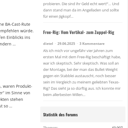
probieren. Die sind ihr Geld echt wert!“… Und
dann stand man da im Angelladen und sollte
für einen Jigkopf…
ine BA-Cast-Rute
 empfehlen würde.
Free-Rig: Vom Vertikal- zum Zuppel-Rig
en Einblicks ins
ändern …
dietel
29.06.2025
3 Kommentare
Als ich mich vor ungefähr vier Jahren zum
ersten Mal mit dem Free-Rig beschäftigt habe,
war ich skeptisch. Sehr skeptisch. Was soll an
der Montage, bei der man das Bullet-Weight
gegen ein Stabblei austauscht, noch besser
sein im Vergleich zu meinem geliebten Texas-
, waren Produkt-
Rig? Das sieht ja so dürftig aus. Ich konnte mir
er“ im Sinne von
beim allerbesten Willen…
ekten stehen
st so …
Statistik des Forums
Themen
43.007