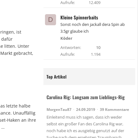
Aufrufe
12.409
Kleine Spinnerbaits
D
Sonst noch den jackall dera Spin ab
3.5gr glaube ich
ringen, ist
Köder
 dafür
 litten. Unter
Antworten
10
 Markt gebracht,
Aufrufe
1.194
Top Artikel
Carolina Rig: Langsam zum Lieblings-Rig
as letzte halbe
MorgenTau87
24.09.2019
39 Kommentare
ance. Unauffällig
Einleitend muss ich sagen, dass ich weder
fset-Haken an ihre
selbst ein großer Fan des Carolina Rig war,
t …
noch habe ich es ausgiebig genutzt auf der
Suche nach dem ersehnten Traumbarsch.