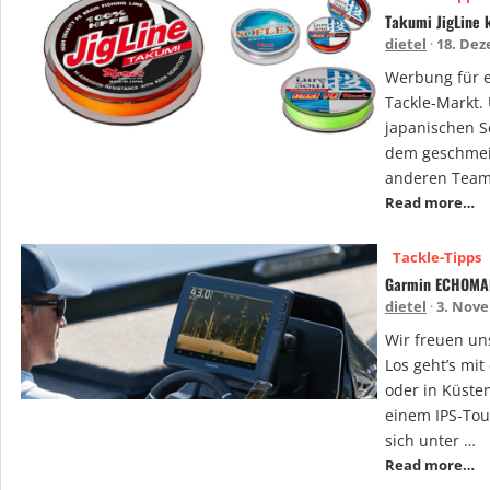
Takumi JigLine
dietel
18. Dez
Werbung für e
Tackle-Markt. 
japanischen S
dem geschmeid
anderen Team
Read more…
Tackle-Tipps
Garmin ECHOMAP
dietel
3. Nove
Wir freuen un
Los geht’s mi
oder in Küste
einem IPS-Tou
sich unter …
Read more…