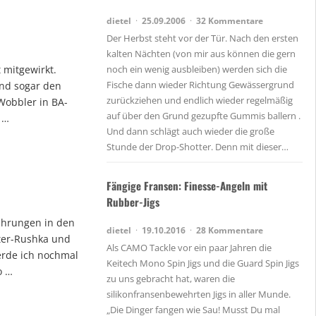
dietel
25.09.2006
32 Kommentare
Der Herbst steht vor der Tür. Nach den ersten
kalten Nächten (von mir aus können die gern
 mitgewirkt.
noch ein wenig ausbleiben) werden sich die
Fische dann wieder Richtung Gewässergrund
und sogar den
zurückziehen und endlich wieder regelmäßig
 Wobbler in BA-
auf über den Grund gezupfte Gummis ballern .
 …
Und dann schlägt auch wieder die große
Stunde der Drop-Shotter. Denn mit dieser…
Fängige Fransen: Finesse-Angeln mit
Rubber-Jigs
führungen in den
dietel
19.10.2016
28 Kommentare
tter-Rushka und
Als CAMO Tackle vor ein paar Jahren die
werde ich nochmal
Keitech Mono Spin Jigs und die Guard Spin Jigs
o …
zu uns gebracht hat, waren die
silikonfransenbewehrten Jigs in aller Munde.
„Die Dinger fangen wie Sau! Musst Du mal