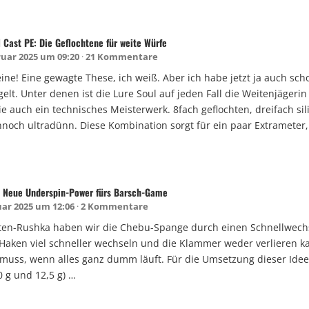
 Cast PE: Die Geflochtene für weite Würfe
ruar 2025 um 09:20
21 Kommentare
eine! Eine gewagte These, ich weiß. Aber ich habe jetzt ja auch sc
lt. Unter denen ist die Lure Soul auf jeden Fall die Weitenjägerin
ie auch ein technisches Meisterwerk. 8fach geflochten, dreifach si
noch ultradünn. Diese Kombination sorgt für ein paar Extrameter,
 Neue Underspin-Power fürs Barsch-Game
uar 2025 um 12:06
2 Kommentare
ten-Rushka haben wir die Chebu-Spange durch einen Schnellwechsl
Haken viel schneller wechseln und die Klammer weder verlieren 
 muss, wenn alles ganz dumm läuft. Für die Umsetzung dieser Idee 
10 g und 12,5 g) …