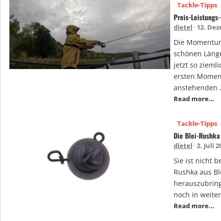
Tackle-Tipps
Preis-Leistung
dietel
12. Dez
Die Momentum-
schönen Längen
jetzt so ziem
ersten Moment
anstehenden 
Read more…
Tackle-Tipps
Die Blei-Rushka 
dietel
2. Juli 
Sie ist nicht 
Rushka aus Ble
herauszubring
noch in weiter
Read more…