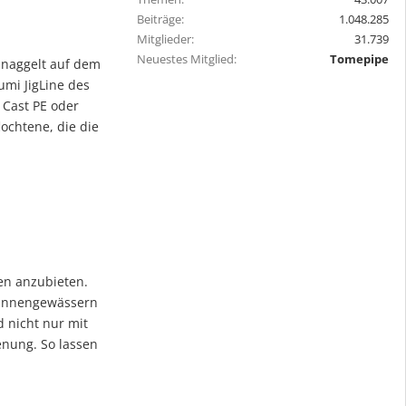
Beiträge
1.048.285
Mitglieder
31.739
Neuestes Mitglied
Tomepipe
hnaggelt auf dem
umi JigLine des
 Cast PE oder
ochtene, die die
en anzubieten.
 Binnengewässern
d nicht nur mit
enung. So lassen