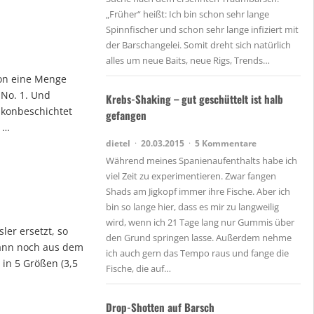
„Früher“ heißt: Ich bin schon sehr lange
Spinnfischer und schon sehr lange infiziert mit
der Barschangelei. Somit dreht sich natürlich
alles um neue Baits, neue Rigs, Trends…
hon eine Menge
 No. 1. Und
Krebs-Shaking – gut geschüttelt ist halb
likonbeschichtet
gefangen
 …
dietel
20.03.2015
5 Kommentare
Während meines Spanienaufenthalts habe ich
viel Zeit zu experimentieren. Zwar fangen
Shads am Jigkopf immer ihre Fische. Aber ich
bin so lange hier, dass es mir zu langweilig
wird, wenn ich 21 Tage lang nur Gummis über
er ersetzt, so
den Grund springen lasse. Außerdem nehme
kann noch aus dem
ich auch gern das Tempo raus und fange die
in 5 Größen (3,5
Fische, die auf…
Drop-Shotten auf Barsch