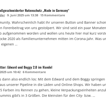
aßgeschneiderter Rutenschutz „Made in Germany“
der
9. Juni 2025 um 13:38
15 Kommentare
unity. Wahrscheinlich habt ihr unseren Button und Banner scho
en Forenbeitrag von uns gestolpert. Wir sind seid ein paar Monaten
b aufgenommen worden und wollen uns heute hier mal kurz vorst
cke 2020 als Familienunternehmen mitten im Corona-Jahr. Was ur
e eigenen …
tter: Edward und Boggy 2.0 im Handel
 2025 um 10:42
6 Kommentare
’s dann also endlich los: Mit dem Edward und dem Boggy springen
aus unserer Pipeline in die Läden und Online-Shops. Wir haben un
e 5 Farben ins Rennen zu gehen, kleine Verpackungseinheiten anzu
ummis gibt’s in 3 Größen. Die kleinsten für den City- bzw. …