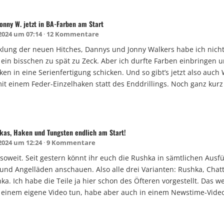
onny W. jetzt in BA-Farben am Start
 2024 um 07:14
12 Kommentare
klung der neuen Hitches, Dannys und Jonny Walkers habe ich nicht
 ein bisschen zu spät zu Zeck. Aber ich durfte Farben einbringen 
en in eine Serienfertigung schicken. Und so gibt’s jetzt also auch
it einem Feder-Einzelhaken statt des Enddrillings. Noch ganz kurz
kas, Haken und Tungsten endlich am Start!
 2024 um 12:24
9 Kommentare
es soweit. Seit gestern könnt ihr euch die Rushka in sämtlichen Aus
und Angelläden anschauen. Also alle drei Varianten: Rushka, Cha
a. Ich habe die Teile ja hier schon des Öfteren vorgestellt. Das 
n einem eigene Video tun, habe aber auch in einem Newstime-Vide