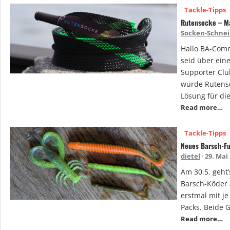
Tackle-Tipps
Rutensocke – M
Socken-Schnei
Hallo BA-Comm
seid über ein
Supporter Clu
wurde Rutenso
Lösung für di
Read more…
Tackle-Tipps
Neues Barsch-Fu
dietel
29. Mai
Am 30.5. geht
Barsch-Köder 
erstmal mit j
Packs. Beide G
Read more…