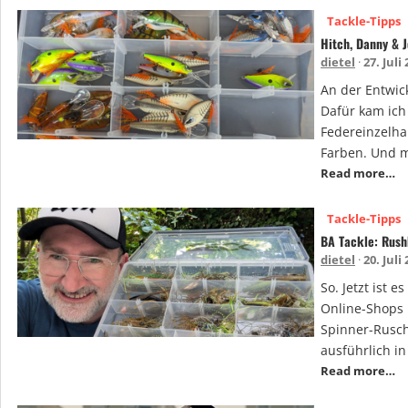
Tackle-Tipps
Hitch, Danny & J
dietel
27. Juli
An der Entwic
Dafür kam ich
Federeinzelhak
Farben. Und m
Read more…
Tackle-Tipps
BA Tackle: Rush
dietel
20. Juli
So. Jetzt ist 
Online-Shops 
Spinner-Ruschk
ausführlich i
Read more…