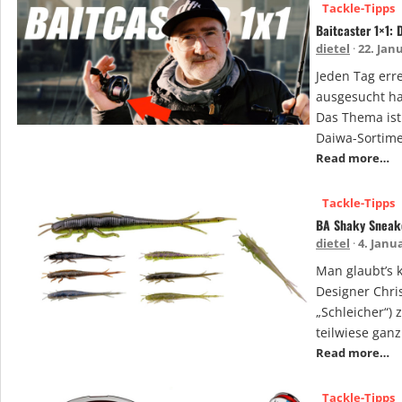
Tackle-Tipps
Baitcaster 1×1:
dietel
22. Jan
Jeden Tag err
ausgesucht ha
Das Thema ist 
Daiwa-Sortime
Read more…
Tackle-Tipps
BA Shaky Sneake
dietel
4. Janu
Man glaubt’s 
Designer Chri
„Schleicher“)
teilwiese gan
Read more…
Tackle-Tipps