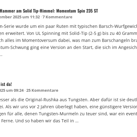
s-Hammer am Solid Tip-Himmel: Momentum Spin 235 ST
ember 2025 um 11:32
7 Kommentare
Serie wurde um ein paar Ruten mit typischen Barsch-Wurfgewic
 erweitert. Von UL Spinning mit Solid-Tip (2-5 g) bis zu 40 Gramm-
lich alles im Momentoversum dabei, was man zum Barschangeln br
um-Schwung ging eine Version an den Start, die sich im Angesich
…
ist da!
2025 um 09:24
25 Kommentare
besser als die Original-Rushka aus Tungsten. Aber dafür ist sie deut
i. Als wir uns vor 2 Jahren überlegt haben, eine günstigere Versi
en für alle, denen Tungsten-Murmeln zu teuer sind, war ein event
 Ferne. Und so haben wir das Teil in …