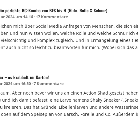
 Die perfekte BC-Kombo von BFS bis H (Rute, Rolle & Schnur)
uar 2024 um 14:16
17 Kommentare
eichen mich über Social Media Anfragen von Menschen, die sich e
ben und nun wissen wollen, welche Rolle und welche Schnur ich
vielschichtig und komplex zugleich. Und in Ermangelung eines tief
nt auch nicht so leicht zu beantworten für mich. (Wobei sich das 
r – es krabbelt im Karton!
ar 2024 um 16:50
7 Kommentare
kaum. Aber noch bevor wir uns an einen Action Shad gesetzt haben
s und ich damit befasst, eine Larve namens Shaky Sneaker („Sneak
 zu kreieren. Das hat Gründe: Libellenlarven und andere Wasserins
z oben auf dem Speiseplan von Barsch, Forelle und Co. Außerdem i