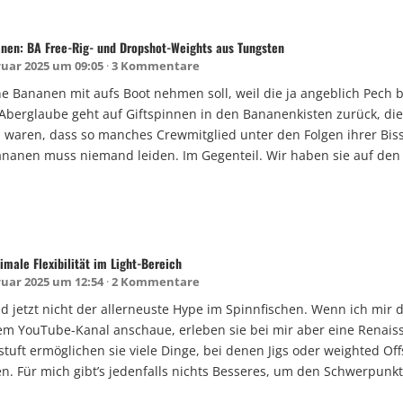
nen: BA Free-Rig- und Dropshot-Weights aus Tungsten
ruar 2025 um 09:05
3 Kommentare
e Bananen mit aufs Boot nehmen soll, weil die ja angeblich Pech b
 Aberglaube geht auf Giftspinnen in den Bananenkisten zurück, die
h waren, dass so manches Crewmitglied unter den Folgen ihrer Bisse
nanen muss niemand leiden. Im Gegenteil. Wir haben sie auf den
imale Flexibilität im Light-Bereich
ruar 2025 um 12:54
2 Kommentare
nd jetzt nicht der allerneuste Hype im Spinnfischen. Wenn ich mir d
em YouTube-Kanal anschaue, erleben sie bei mir aber eine Renaiss
tuft ermöglichen sie viele Dinge, bei denen Jigs oder weighted Of
n. Für mich gibt’s jedenfalls nichts Besseres, um den Schwerpunk