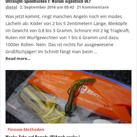
Ultralight-Spinnfischen I: Warum eigentlich UL?
dietel
2. September 2016 um 05:42
21 Kommentare
Was jetzt kommt, ringt manchen Angeln noch ein müdes
Lächeln ab: Köder von 2 bis 5 Zentimetern Länge, Bleiköpfe
im Gewicht von 0,8 bis 3 Gramm, Schnüre mit 2 kg Tragkraft,
Ruten mit Wurfgewichten von 1 bis 6 Gramm und dazu
1000er Rollen. Nein. Das ist nichts für ausgewiesene
Großfischjäger! Im Schnitt fängt man beim …
Read more…
Finesse-Methoden
Wacky-Tube auf Barsch: (B)Arsch wacky !