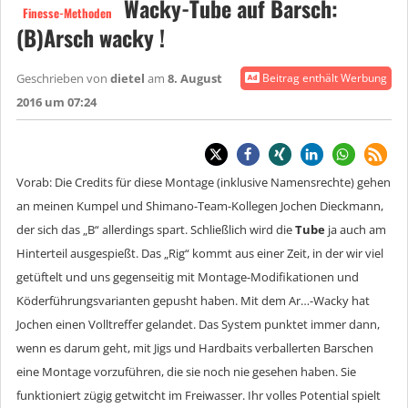
Wacky-Tube auf Barsch:
Finesse-Methoden
(B)Arsch wacky !
Geschrieben von
dietel
am
8. August
Beitrag enthält Werbung
2016 um 07:24
Vorab: Die Credits für diese Montage (inklusive Namensrechte) gehen
an meinen Kumpel und Shimano-Team-Kollegen Jochen Dieckmann,
der sich das „B“ allerdings spart. Schließlich wird die
Tube
ja auch am
Hinterteil ausgespießt. Das „Rig“ kommt aus einer Zeit, in der wir viel
getüftelt und uns gegenseitig mit Montage-Modifikationen und
Köderführungsvarianten gepusht haben. Mit dem Ar…-Wacky hat
Jochen einen Volltreffer gelandet. Das System punktet immer dann,
wenn es darum geht, mit Jigs und Hardbaits verballerten Barschen
eine Montage vorzuführen, die sie noch nie gesehen haben. Sie
funktioniert zügig getwitcht im Freiwasser. Ihr volles Potential spielt