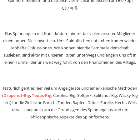
Spinnern, Blinkern und natürlich viel mit Gummifischen am Bleikopf
(Jigkopf).
Das Spinnangeln mit Kunstködern nimmt bei vielen unserer Mitglieder
einen hohen Stellenwert ein. Ums Spinnfischen entstehen immer wieder
lebhafte Diskussionen. Wir können hier die Sammelleidenschaft
ausleben, sind aktiv mit unseren Ruten unterwegs und angeln uns oft in
einen Tunnel, der uns weit weg führt von den Phänomenen des Alltags.
Natürlich geht es hier viel um Angelgeräte und amerikanische Methoden
(
Dropshot-Rig
,
Texas-Rig
, Carolina-Rig, Softjerk, Splitshot-Rig, Wacky-Rig
etc.) für die Zielfische Barsch, Zander, Rapfen, Döbel, Forelle, Hecht, Wels
usw. – aber auch um die Grundlagen des Spinnangelns und um
philosophische Aspekte des Spinnfischens.