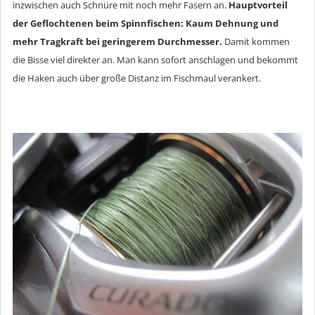
inzwischen auch Schnüre mit noch mehr Fasern an.
Hauptvorteil
der Geflochtenen beim Spinnfischen: Kaum Dehnung und
mehr Tragkraft bei geringerem Durchmesser.
Damit kommen
die Bisse viel direkter an. Man kann sofort anschlagen und bekommt
die Haken auch über große Distanz im Fischmaul verankert.