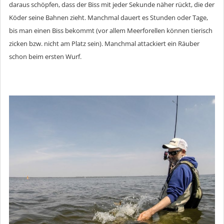
daraus schöpfen, dass der Biss mit jeder Sekunde näher rückt, die der
Köder seine Bahnen zieht. Manchmal dauert es Stunden oder Tage,
bis man einen Biss bekommt (vor allem Meerforellen können tierisch
zicken bzw. nicht am Platz sein). Manchmal attackiert ein Räuber
schon beim ersten Wurf.