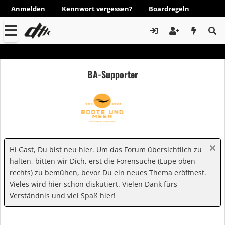
Anmelden
Kennwort vergessen?
Boardregeln
BA-Supporter
Hi Gast, Du bist neu hier. Um das Forum übersichtlich zu
halten, bitten wir Dich, erst die Forensuche (Lupe oben
rechts) zu bemühen, bevor Du ein neues Thema eröffnest.
Vieles wird hier schon diskutiert. Vielen Dank fürs
Verständnis und viel Spaß hier!