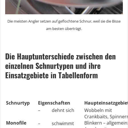
Die meisten Angler setzen auf geflochtene Schnur, weil sie die Bisse
am besten überträgt.
Die Hauptunterschiede zwischen den
einzelnen Schnurtypen und ihre
Einsatzgebiete in Tabellenform
Schnurtyp
Eigenschaften
Haupteinsatzgebie
– dehnt sich
Wobbeln mit
Crankbaits, Spinner
Monofile
Blinkern – allgemein
– schwimmt