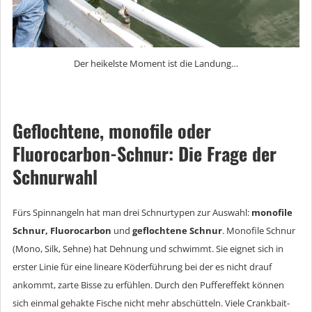
Der heikelste Moment ist die Landung…
Geflochtene, monofile oder
Fluorocarbon-Schnur: Die Frage der
Schnurwahl
Fürs Spinnangeln hat man drei Schnurtypen zur Auswahl:
monofile
Schnur, Fluorocarbon
und
geflochtene Schnur
. Monofile Schnur
(Mono, Silk, Sehne) hat Dehnung und schwimmt. Sie eignet sich in
erster Linie für eine lineare Köderführung bei der es nicht drauf
ankommt, zarte Bisse zu erfühlen. Durch den Puffereffekt können
sich einmal gehakte Fische nicht mehr abschütteln. Viele Crankbait-