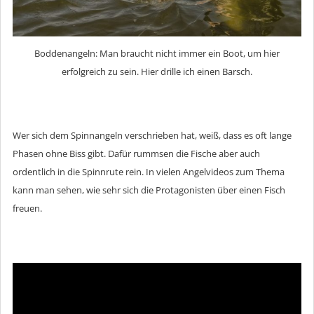
Boddenangeln: Man braucht nicht immer ein Boot, um hier
erfolgreich zu sein. Hier drille ich einen Barsch.
Wer sich dem Spinnangeln verschrieben hat, weiß, dass es oft lange
Phasen ohne Biss gibt. Dafür rummsen die Fische aber auch
ordentlich in die Spinnrute rein. In vielen Angelvideos zum Thema
kann man sehen, wie sehr sich die Protagonisten über einen Fisch
freuen.