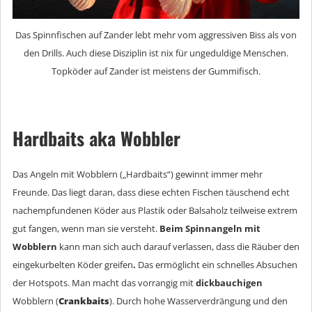
Das Spinnfischen auf Zander lebt mehr vom aggressiven Biss als von
den Drills. Auch diese Disziplin ist nix für ungeduldige Menschen.
Topköder auf Zander ist meistens der Gummifisch.
Hardbaits aka Wobbler
Das Angeln mit Wobblern („Hardbaits“) gewinnt immer mehr
Freunde. Das liegt daran, dass diese echten Fischen täuschend echt
nachempfundenen Köder aus Plastik oder Balsaholz teilweise extrem
gut fangen, wenn man sie versteht.
Beim Spinnangeln mit
Wobblern
kann man sich auch darauf verlassen, dass die Räuber den
eingekurbelten Köder greifen
.
Das ermöglicht ein schnelles Absuchen
der Hotspots. Man macht das vorrangig mit
dickbauchigen
Wobblern (
Crankbaits
). Durch hohe Wasserverdrängung und den