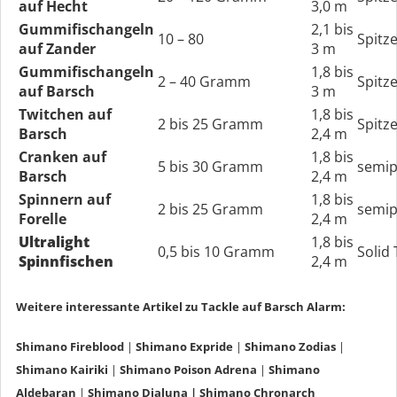
auf Hecht
3,0 m
Gummifischangeln
2,1 bis
10 – 80
Spitz
auf Zander
3 m
Gummifischangeln
1,8 bis
2 – 40 Gramm
Spitz
auf Barsch
3 m
Twitchen auf
1,8 bis
2 bis 25 Gramm
Spitz
Barsch
2,4 m
Cranken auf
1,8 bis
5 bis 30 Gramm
semip
Barsch
2,4 m
Spinnern auf
1,8 bis
2 bis 25 Gramm
semip
Forelle
2,4 m
Ultralight
1,8 bis
0,5 bis 10 Gramm
Solid 
Spinnfischen
2,4 m
Weitere interessante Artikel zu Tackle auf Barsch Alarm:
Shimano Fireblood
|
Shimano Expride
|
Shimano Zodias
|
Shimano Kairiki
|
Shimano Poison Adrena
|
Shimano
Aldebaran
|
Shimano Dialuna |
Shimano Chronarch