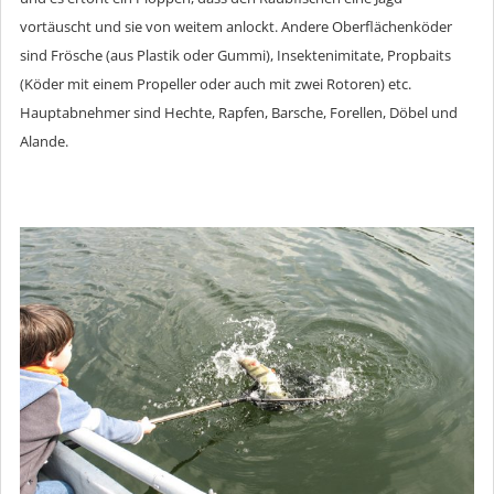
vortäuscht und sie von weitem anlockt. Andere Oberflächenköder
sind Frösche (aus Plastik oder Gummi), Insektenimitate, Propbaits
(Köder mit einem Propeller oder auch mit zwei Rotoren) etc.
Hauptabnehmer sind Hechte, Rapfen, Barsche, Forellen, Döbel und
Alande.