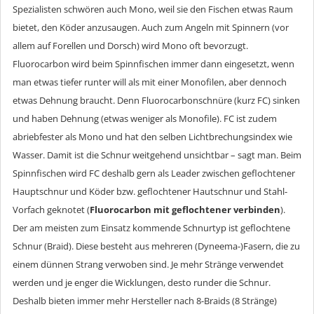
Spezialisten schwören auch Mono, weil sie den Fischen etwas Raum
bietet, den Köder anzusaugen. Auch zum Angeln mit Spinnern (vor
allem auf Forellen und Dorsch) wird Mono oft bevorzugt.
Fluorocarbon wird beim Spinnfischen immer dann eingesetzt, wenn
man etwas tiefer runter will als mit einer Monofilen, aber dennoch
etwas Dehnung braucht. Denn Fluorocarbonschnüre (kurz FC) sinken
und haben Dehnung (etwas weniger als Monofile). FC ist zudem
abriebfester als Mono und hat den selben Lichtbrechungsindex wie
Wasser. Damit ist die Schnur weitgehend unsichtbar – sagt man. Beim
Spinnfischen wird FC deshalb gern als Leader zwischen geflochtener
Hauptschnur und Köder bzw. geflochtener Hautschnur und Stahl-
Vorfach geknotet (
Fluorocarbon mit geflochtener verbinden
).
Der am meisten zum Einsatz kommende Schnurtyp ist geflochtene
Schnur (Braid). Diese besteht aus mehreren (Dyneema-)Fasern, die zu
einem dünnen Strang verwoben sind. Je mehr Stränge verwendet
werden und je enger die Wicklungen, desto runder die Schnur.
Deshalb bieten immer mehr Hersteller nach 8-Braids (8 Stränge)