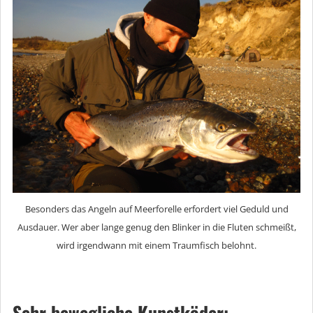
Besonders das Angeln auf Meerforelle erfordert viel Geduld und
Ausdauer. Wer aber lange genug den Blinker in die Fluten schmeißt,
wird irgendwann mit einem Traumfisch belohnt.
Sehr bewegliche Kunstköder: