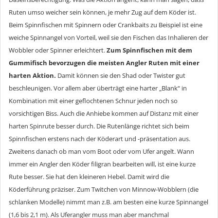
Ruten umso weicher sein können, je mehr Zug auf dem Köder ist.
Beim Spinnfischen mit Spinnern oder Crankbaits zu Beispiel ist eine
weiche Spinnangel von Vorteil, weil sie den Fischen das Inhalieren der
Wobbler oder Spinner erleichtert.
Zum Spinnfischen mit dem
Gummifisch bevorzugen die meisten Angler Ruten mit einer
harten Aktion.
Damit können sie den Shad oder Twister gut
beschleunigen. Vor allem aber überträgt eine harter „Blank“ in
Kombination mit einer geflochtenen Schnur jeden noch so
vorsichtigen Biss. Auch die Anhiebe kommen auf Distanz mit einer
harten Spinrute besser durch. Die Rutenlänge richtet sich beim
Spinnfischen erstens nach der Köderart und -präsentation aus.
Zweitens danach ob man vom Boot oder vom Ufer angelt. Wann
immer ein Angler den Köder filigran bearbeiten will, ist eine kurze
Rute besser. Sie hat den kleineren Hebel. Damit wird die
Köderführung präziser. Zum Twitchen von Minnow-Wobblern (die
schlanken Modelle) nimmt man z.B. am besten eine kurze Spinnangel
(1,6 bis 2,1 m). Als Uferangler muss man aber manchmal