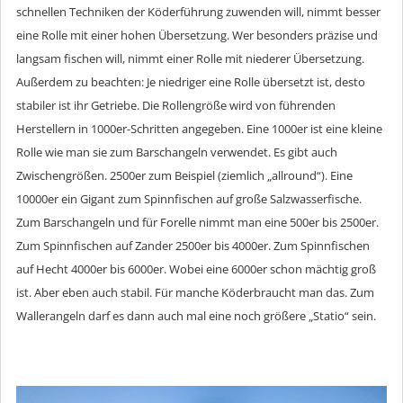
schnellen Techniken der Köderführung zuwenden will, nimmt besser
eine Rolle mit einer hohen Übersetzung. Wer besonders präzise und
langsam fischen will, nimmt einer Rolle mit niederer Übersetzung.
Außerdem zu beachten: Je niedriger eine Rolle übersetzt ist, desto
stabiler ist ihr Getriebe. Die Rollengröße wird von führenden
Herstellern in 1000er-Schritten angegeben. Eine 1000er ist eine kleine
Rolle wie man sie zum Barschangeln verwendet. Es gibt auch
Zwischengrößen. 2500er zum Beispiel (ziemlich „allround“). Eine
10000er ein Gigant zum Spinnfischen auf große Salzwasserfische.
Zum Barschangeln und für Forelle nimmt man eine 500er bis 2500er.
Zum Spinnfischen auf Zander 2500er bis 4000er. Zum Spinnfischen
auf Hecht 4000er bis 6000er. Wobei eine 6000er schon mächtig groß
ist. Aber eben auch stabil. Für manche Köderbraucht man das. Zum
Wallerangeln darf es dann auch mal eine noch größere „Statio“ sein.