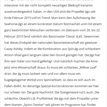
intensiver mit der nicht komplett neuartigen Bleikopf-Variante
auseinandergesetzt haben. In den USA sind die Propeller-Jigs seit
Ende Februar 2015 voll im Trend. Man kann den Aufschwung der
Seahorse-Jigs an einem konkreten Datum festmachen und mit einem
ganz bestimmten Menschen verbinden: Im Zeitraum vom 20. bis 22.
Februar 2015 fand nämlich das Bassmaster Classic statt. Gewonnen
hat dieses Endspiel der nationalen Bassmeisterschaft ein gewisser
Casey Ashley, indem er die Kombination aus Spin-Jig und schlankem
Action-Shad ganz langsam über den Grund gezogen hat. Die Jigs hat
ihm sein Vater von Hand gefertigt. Und natürlich machen die Amis
jetzt eine Wissenschaft draus. Es muss ein schlankes „Willow Leaf“
dran, der Jig muss lackiert sein und vor allem muss ein
kugelgelagerter Wirbel vors Spinnerblatt, so dass es sich auch im
Fallen dreht. An derartige Spezial-Konstruktionen kommen wir hier
nur schwer ran. Die gute Nachricht: Die Stangenware tut’s auch. Die
schlechte: Obwohl z.B. Profiblinker die Jigs mit dem Propeller unter
dem Namen „Spinn-Twister“ seit Jahren im Programm hat, findet