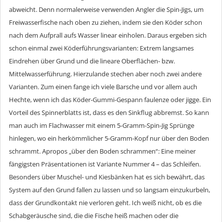
abweicht. Denn normalerweise verwenden Angler die Spin-Jigs, um
Freiwasserfische nach oben zu ziehen, indem sie den Köder schon
nach dem Aufprall aufs Wasser linear einholen. Daraus ergeben sich
schon einmal zwei Köderführungsvarianten: Extrem langsames
Eindrehen über Grund und die lineare Oberflächen- bzw.
Mittelwasserführung. Hierzulande stechen aber noch zwei andere
Varianten. Zum einen fange ich viele Barsche und vor allem auch
Hechte, wenn ich das Köder-Gummi-Gespann faulenze oder jigge. Ein
Vorteil des Spinnerblatts ist, dass es den Sinkflug abbremst. So kann
man auch im Flachwasser mit einem 5-Gramm-Spin-Jig Sprünge
hinlegen, wo ein herkömmlicher 5-Gramm-Kopf nur über den Boden
schrammt. Apropos „über den Boden schrammen“: Eine meiner
fängigsten Präsentationen ist Variante Nummer 4 – das Schleifen.
Besonders über Muschel- und Kiesbänken hat es sich bewährt, das
System auf den Grund fallen zu lassen und so langsam einzukurbeln,
dass der Grundkontakt nie verloren geht. Ich weiß nicht, ob es die
Schabgeräusche sind, die die Fische heiß machen oder die