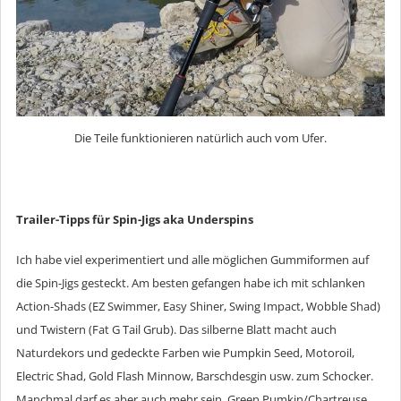
Die Teile funktionieren natürlich auch vom Ufer.
Trailer-Tipps für Spin-Jigs aka Underspins
Ich habe viel experimentiert und alle möglichen Gummiformen auf
die Spin-Jigs gesteckt. Am besten gefangen habe ich mit schlanken
Action-Shads (EZ Swimmer, Easy Shiner, Swing Impact, Wobble Shad)
und Twistern (Fat G Tail Grub). Das silberne Blatt macht auch
Naturdekors und gedeckte Farben wie Pumpkin Seed, Motoroil,
Electric Shad, Gold Flash Minnow, Barschdesgin usw. zum Schocker.
Manchmal darf es aber auch mehr sein. Green Pumkin/Chartreuse