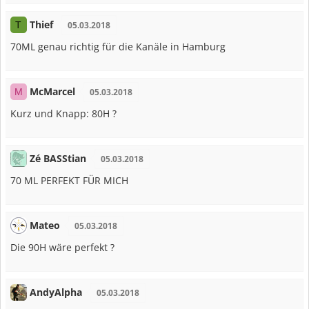
Thief
T
05.03.2018
70ML genau richtig für die Kanäle in Hamburg
McMarcel
M
05.03.2018
Kurz und Knapp: 80H ?
Zé BASStian
05.03.2018
70 ML PERFEKT FÜR MICH
Mateo
05.03.2018
Die 90H wäre perfekt ?
AndyAlpha
05.03.2018