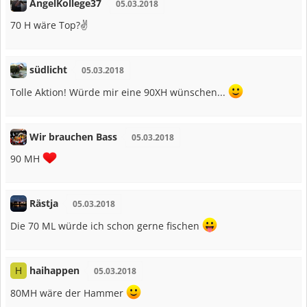
AngelKollege37
05.03.2018
70 H wäre Top?✌
südlicht
05.03.2018
Tolle Aktion! Würde mir eine 90XH wünschen...
Wir brauchen Bass
05.03.2018
90 MH
Rästja
05.03.2018
Die 70 ML würde ich schon gerne fischen
haihappen
H
05.03.2018
80MH wäre der Hammer