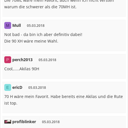
Die 70ML wäre mein Favorit, auch wenn ich nicht versteh
warum die schwerer als die 70MH ist.
Mull
M
05.03.2018
Not bad - da bin ich aber definitiv dabei!
Die 90 XH wäre meine Wahl.
perch2013
P
05.03.2018
Cool,.....Akilas 90H
ericD
E
05.03.2018
70 H wäre mein Favorit. Habe bereits eine Akilas und die Rute
ist top.
profiblinker
05.03.2018