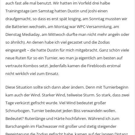
auch fast alle mal benutzt. Wir hatten im Vorfeld drei halbe
Trainingstage (am Samstag hatten Dustin und Joshi einen
draufgemacht, so dass es erst spät losging, am Sonntag mussten wir
die Batterien wechseln, am Montag war WPC-Versammlung, am
Dienstag Mediaday, am Mittwoch durfte man nicht mehr angeln oder
so ähnlich). An denen habe ich viel gecastet und die Zodias
eingeangelt – die hatte Dustin für mich mitgebracht. Ganz schön viele
neue Ruten für so ein Turnier, wo man ja eigentlich am besten auf
vertraute Kombos setzt. Jedenfalls kamen die Firebloods erstmal
nicht wirklich viel zum Einsatz.
Diese Situation sollte sich dann aber ändern. Denn mit Turnierbeginn
kam auch der Wind. Starker Wind, teilweise Sturm. So stark, dass zwei
Tage verkürzt gefischt wurde. Viel Wind bedeutet großer
Schnurbogen. Turnier bedeutet jeden Biss verwandeln wollen.
Bedeutet? Rutenlänge und Härte hochfahren. Während ich zum
Barschangeln im Flachwasser mit großer und stetig steigender
Begeisterung die Zodias gefischt habe, kamen auf der langen Distanz