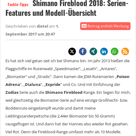
Shimano Fireblood 2018: Serien-
Tackle-Tipps
Features und Modell-Übersicht
Geschrieben von
dietel
am
1.
Beitrag enthält Werbung
September 2017 um 20:47
Es hat sich viel getan seit ich bei Shimano bin. Im Jahr 2013 hießen die
Flaggschiffe im Rutenwald „Speedmaster“, „Lesath“, „Antares“,
„Biomaster“ und „Stradic“. Dann kamen die JDM-Rutenserien „
Poison
Adrena
“, „
Dialuna
“, „
Expride
“ und Co. Und mit Einführung der
Zodias
-Serie auch die
Shimano Fireblood
-Range. Ein Segen für mich,
weil gleichzeitig die Biomaster-Serie auf eine einzige Großhecht- bzw.
Boddenrute eingedampft wurde und damit meine
Lieblingszanderpeitsche (die 2,44er Biomaster bis 50 Gramm)
rausgeflogen ist. Und dann hat der Hannes also wieder Rot gesehen.
Viel Rot. Denn die Fireblood-Range umfasst mehr als 10 Modelle.