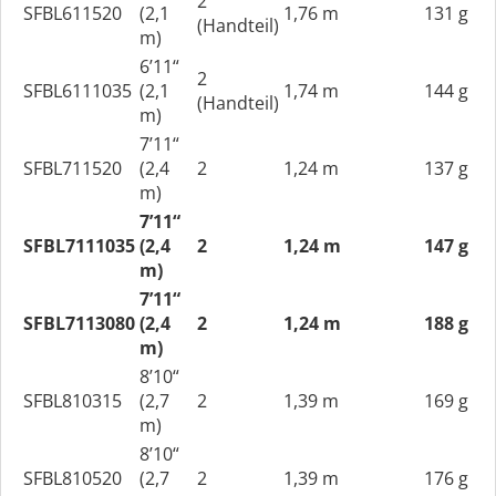
2
SFBL611520
(2,1
1,76 m
131 g
(Handteil)
m)
6’11“
2
SFBL6111035
(2,1
1,74 m
144 g
(Handteil)
m)
7’11“
SFBL711520
(2,4
2
1,24 m
137 g
m)
7’11“
SFBL7111035
(2,4
2
1,24 m
147 g
m)
7’11“
SFBL7113080
(2,4
2
1,24 m
188 g
m)
8’10“
SFBL810315
(2,7
2
1,39 m
169 g
m)
8’10“
SFBL810520
(2,7
2
1,39 m
176 g