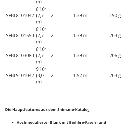
m)
8’10“
SFBL8101042
(2,7
2
1,39 m
190 g
m)
8’10“
SFBL8101550
(2,7
2
1,39 m
203 g
m)
8’10“
SFBL8103080
(2,7
2
1,39 m
206 g
m)
9’10“
SFBL9101042
(3,0
2
1,52 m
203 g
m)
Die Hauptfeatures aus dem Shimano-Katalog:
Hochmodulierter Blank mit Biofibre-Fasern und