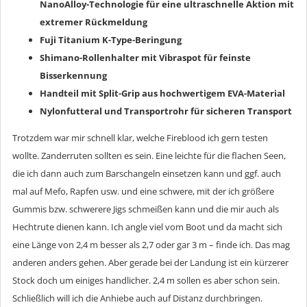
NanoAlloy-Technologie für eine ultraschnelle Aktion mit
extremer Rückmeldung
Fuji Titanium K-Type-Beringung
Shimano-Rollenhalter mit Vibraspot für feinste
Bisserkennung
Handteil mit Split-Grip aus hochwertigem EVA-Material
Nylonfutteral und Transportrohr für sicheren Transport
Trotzdem war mir schnell klar, welche Fireblood ich gern testen
wollte. Zanderruten sollten es sein. Eine leichte für die flachen Seen,
die ich dann auch zum Barschangeln einsetzen kann und ggf. auch
mal auf Mefo, Rapfen usw. und eine schwere, mit der ich größere
Gummis bzw. schwerere Jigs schmeißen kann und die mir auch als
Hechtrute dienen kann. Ich angle viel vom Boot und da macht sich
eine Länge von 2,4 m besser als 2,7 oder gar 3 m – finde ich. Das mag
anderen anders gehen. Aber gerade bei der Landung ist ein kürzerer
Stock doch um einiges handlicher. 2,4 m sollen es aber schon sein.
Schließlich will ich die Anhiebe auch auf Distanz durchbringen.