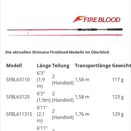
Die aktuellen Shimano Fireblood-Modelle im Überblick
Modell
Länge
Teilung
Transportlänge
Gewich
6’3″
2
SFBL63110
(1,9
1,58 m
117 g
(Handteil)
m)
6’3″
2
SFBL63120
1,58 m
123 g
(1,9m)
(Handteil)
6’11“
2
SFBL611315
(2,1
1,76 m
129 g
(Handteil)
m)
6’11“