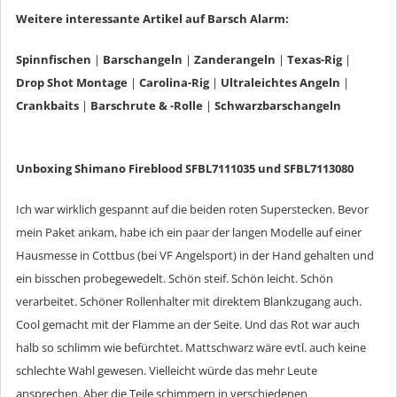
Weitere interessante Artikel auf Barsch Alarm:
Spinnfischen
|
Barschangeln
|
Zanderangeln
|
Texas-Rig
|
Drop Shot Montage
|
Carolina-Rig
|
Ultraleichtes Angeln
|
Crankbaits
|
Barschrute & -Rolle
|
Schwarzbarschangeln
Unboxing Shimano Fireblood
SFBL7111035 und
SFBL7113080
Ich war wirklich gespannt auf die beiden roten Superstecken. Bevor
mein Paket ankam, habe ich ein paar der langen Modelle auf einer
Hausmesse in Cottbus (bei VF Angelsport) in der Hand gehalten und
ein bisschen probegewedelt. Schön steif. Schön leicht. Schön
verarbeitet. Schöner Rollenhalter mit direktem Blankzugang auch.
Cool gemacht mit der Flamme an der Seite. Und das Rot war auch
halb so schlimm wie befürchtet. Mattschwarz wäre evtl. auch keine
schlechte Wahl gewesen. Vielleicht würde das mehr Leute
ansprechen. Aber die Teile schimmern in verschiedenen