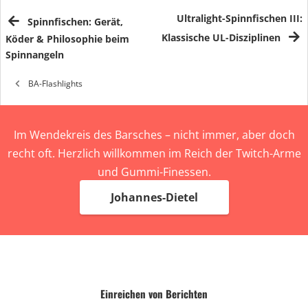
Ultralight-Spinnfischen III:
Spinnfischen: Gerät,
Klassische UL-Disziplinen
Köder & Philosophie beim
Spinnangeln
BA-Flashlights
Im Wendekreis des Barsches – nicht immer, aber doch
recht oft. Herzlich willkommen im Reich der Twitch-Arme
und Gummi-Finessen.
Johannes-Dietel
Einreichen von Berichten