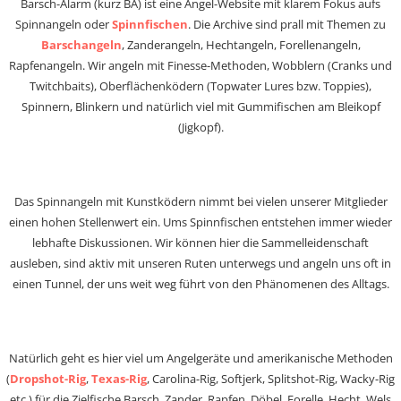
Barsch-Alarm (kurz BA) ist eine Angel-Website mit klarem Fokus aufs
Spinnangeln oder
Spinnfischen
. Die Archive sind prall mit Themen zu
Barschangeln
, Zanderangeln, Hechtangeln, Forellenangeln,
Rapfenangeln. Wir angeln mit Finesse-Methoden, Wobblern (Cranks und
Twitchbaits), Oberflächenködern (Topwater Lures bzw. Toppies),
Spinnern, Blinkern und natürlich viel mit Gummifischen am Bleikopf
(Jigkopf).
Das Spinnangeln mit Kunstködern nimmt bei vielen unserer Mitglieder
einen hohen Stellenwert ein. Ums Spinnfischen entstehen immer wieder
lebhafte Diskussionen. Wir können hier die Sammelleidenschaft
ausleben, sind aktiv mit unseren Ruten unterwegs und angeln uns oft in
einen Tunnel, der uns weit weg führt von den Phänomenen des Alltags.
Natürlich geht es hier viel um Angelgeräte und amerikanische Methoden
(
Dropshot-Rig
,
Texas-Rig
, Carolina-Rig, Softjerk, Splitshot-Rig, Wacky-Rig
etc.) für die Zielfische Barsch, Zander, Rapfen, Döbel, Forelle, Hecht, Wels