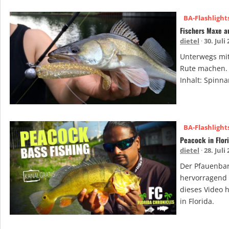
BA-Flashlight
Fischers Maxe a
dietel
30. Juli
Unterwegs mit
Rute machen. 
Inhalt: Spinn
BA-Flashlight
Peacock in Flor
dietel
28. Juli
Der Pfauenbars
hervorragend m
dieses Video h
in Florida.