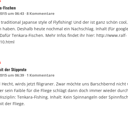
s
a-Fischen
 2015 um 06:43
8 Kommentare
 traditional Japanse style of Flyfishing! Und der ist ganz schön cool
 haben. Deshalb heute nochmal ein Nachschlag. Inhalt (für google)
Dafür Tenkara-Fischen. Mehr Infos findet ihr hier: http://www.ralf-
110.html
s
it der Stipprute
 2015 um 06:39
1 Kommentare
l Hecht, wirds jetzt filigraner. Zwar möchte uns Barschbernd nich
er sein Faible für die Fliege schlägt dann doch immer wieder durch
sziplin: Tenkara-Fishing. Inhalt: Kein Spinnangeln oder Spinnfisc
it der Fliege.