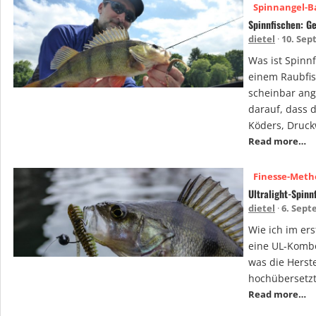
Spinnangel-B
Spinnfischen: G
dietel
10. Sep
Was ist Spinn
einem Raubfis
scheinbar ang
darauf, dass d
Köders, Druckw
Read more…
Finesse-Met
Ultralight-Spinn
dietel
6. Sept
Wie ich im er
eine UL-Kombo
was die Herst
hochübersetzt
Read more…