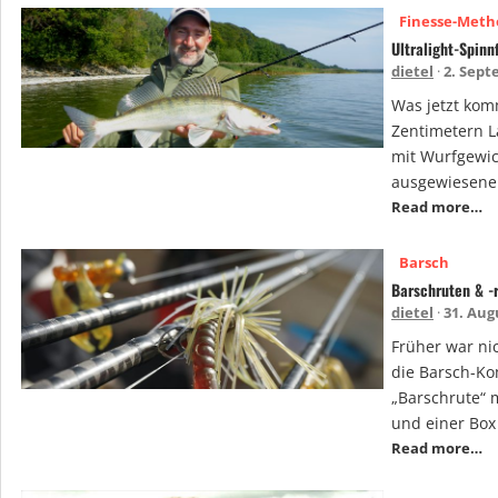
Finesse-Met
Ultralight-Spinn
dietel
2. Sept
Was jetzt kom
Zentimetern L
mit Wurfgewic
ausgewiesene 
Read more…
Barsch
Barschruten & -r
dietel
31. Aug
Früher war nic
die Barsch-Ko
„Barschrute“ 
und einer Box
Read more…