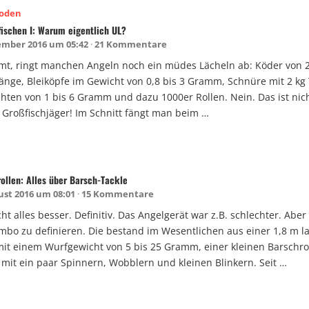
hoden
fischen I: Warum eigentlich UL?
ember 2016 um 05:42
21 Kommentare
mt, ringt manchen Angeln noch ein müdes Lächeln ab: Köder von 2
änge, Bleiköpfe im Gewicht von 0,8 bis 3 Gramm, Schnüre mit 2 kg 
hten von 1 bis 6 Gramm und dazu 1000er Rollen. Nein. Das ist nich
Großfischjäger! Im Schnitt fängt man beim …
ollen: Alles über Barsch-Tackle
ust 2016 um 08:01
15 Kommentare
ht alles besser. Definitiv. Das Angelgerät war z.B. schlechter. Aber
mbo zu definieren. Die bestand im Wesentlichen aus einer 1,8 m l
mit einem Wurfgewicht von 5 bis 25 Gramm, einer kleinen Barschro
 mit ein paar Spinnern, Wobblern und kleinen Blinkern. Seit …