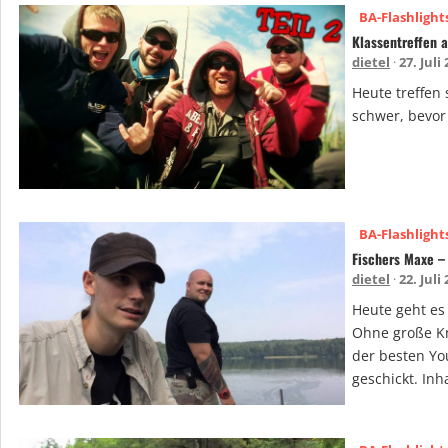
BA-Flashlight
Klassentreffen 
dietel
27. Juli
Heute treffen 
schwer, bevor 
BA-Flashlight
Fischers Maxe –
dietel
22. Juli
Heute geht es
Ohne große Kne
der besten You
geschickt. Inh