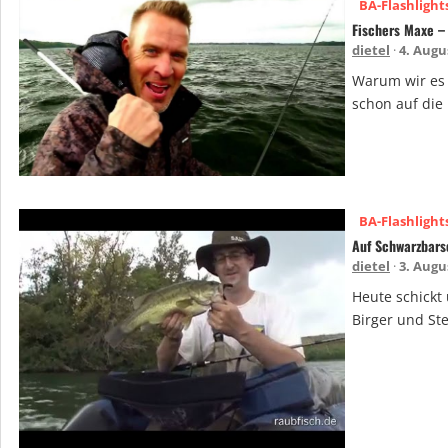
BA-Flashlight
Fischers Maxe –
dietel
4. Augu
Warum wir es 
schon auf die
BA-Flashlight
Auf Schwarzbars
dietel
3. Augu
Heute schickt
Birger und St