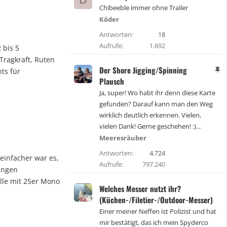
Chibeeble immer ohne Trailer
Köder
Antworten
18
Aufrufe
1.692
 bis 5
Tragkraft, Ruten
Der Shore Jigging/Spinning
A
ts für
n
Plausch
g
Ja, super! Wo habt ihr denn diese Karte
e
gefunden? Darauf kann man den Weg
h
e
wirklich deutlich erkennen. Vielen,
f
vielen Dank! Gerne geschehen! :)...
t
Meeresräuber
e
t
Antworten
4.724
 einfacher war es,
Aufrufe
797.240
angen
lle mit 25er Mono
Welches Messer nutzt ihr?
(Küchen-/Filetier-/Outdoor-Messer)
Einer meiner Neffen ist Polizist und hat
mir bestätigt, das ich mein Spyderco