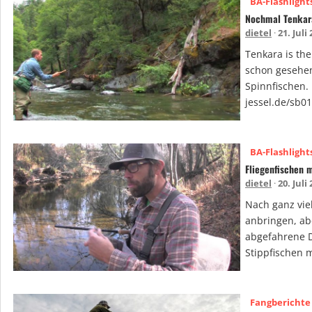
BA-Flashlight
Nochmal Tenkar
dietel
21. Juli
Tenkara is the
schon gesehen
Spinnfischen. 
jessel.de/sb0
BA-Flashlight
Fliegenfischen m
dietel
20. Juli
Nach ganz vie
anbringen, ab
abgefahrene Di
Stippfischen m
Fangberichte