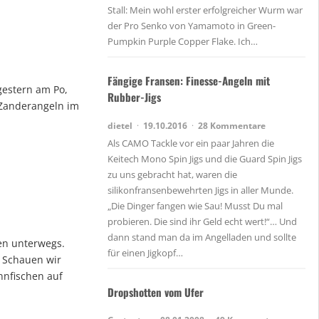
Stall: Mein wohl erster erfolgreicher Wurm war
der Pro Senko von Yamamoto in Green-
Pumpkin Purple Copper Flake. Ich…
Fängige Fransen: Finesse-Angeln mit
gestern am Po,
Rubber-Jigs
 Zanderangeln im
dietel
19.10.2016
28 Kommentare
Als CAMO Tackle vor ein paar Jahren die
Keitech Mono Spin Jigs und die Guard Spin Jigs
zu uns gebracht hat, waren die
silikonfransenbewehrten Jigs in aller Munde.
„Die Dinger fangen wie Sau! Musst Du mal
probieren. Die sind ihr Geld echt wert!“… Und
dann stand man da im Angelladen und sollte
en unterwegs.
für einen Jigkopf…
. Schauen wir
nnfischen auf
Dropshotten vom Ufer