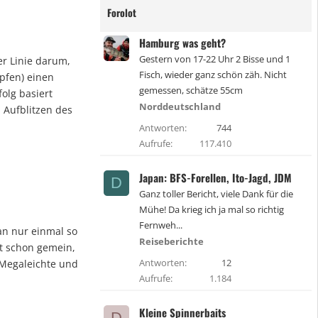
Forolot
Hamburg was geht?
Gestern von 17-22 Uhr 2 Bisse und 1
er Linie darum,
Fisch, wieder ganz schön zäh. Nicht
pfen) einen
gemessen, schätze 55cm
olg basiert
Norddeutschland
 Aufblitzen des
Antworten
744
Aufrufe
117.410
Japan: BFS-Forellen, Ito-Jagd, JDM
D
Ganz toller Bericht, viele Dank für die
Mühe! Da krieg ich ja mal so richtig
Fernweh...
an nur einmal so
Reiseberichte
st schon gemein,
Antworten
12
 Megaleichte und
Aufrufe
1.184
Kleine Spinnerbaits
D