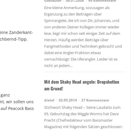
Gastautor
08.01.2008
49 Kommentare
Eine kleine Anmerkung, sozusagen als
Ergänzung zu den Beiträgen über
Spinnangelei, die ich von Dir, Johannes, und
von anderen Deiner Kollegen immer wieder
eine Zanderkant-
lese, liegt mir schon seit einiger Zeit auf dem
schbernd-Tipp.
Herzen. Häufig werden Beiträge über
Fangmethoden und Techniken gebracht und
dabei eine Angler-Fraktion etwas
vernachlässigt: Die Uferangler. Leider ist es
nicht an jedem…
Mit dem Shaky Head angeln: Dropshotten
am Grund!
h ganz
dietel
02.05.2014
27 Kommentare
nt, wir sollen uns
Stichwort Shaky Head – Seine Laudatio zum
n auf Peacock Bass
65. Geburtstag des Wiggle Worms hat Dave
Precht (Chefredakteur vom Bassmaster
Magazine) mit folgenden Sätzen geschlossen: