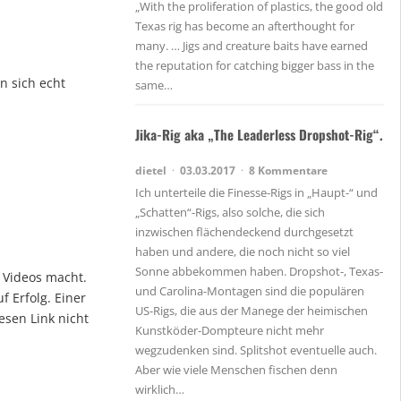
„With the proliferation of plastics, the good old
Texas rig has become an afterthought for
many. … Jigs and creature baits have earned
the reputation for catching bigger bass in the
n sich echt
same…
Jika-Rig aka „The Leaderless Dropshot-Rig“.
dietel
03.03.2017
8 Kommentare
Ich unterteile die Finesse-Rigs in „Haupt-“ und
„Schatten“-Rigs, also solche, die sich
inzwischen flächendeckend durchgesetzt
haben und andere, die noch nicht so viel
Sonne abbekommen haben. Dropshot-, Texas-
 Videos macht.
und Carolina-Montagen sind die populären
f Erfolg. Einer
US-Rigs, die aus der Manege der heimischen
esen Link nicht
Kunstköder-Dompteure nicht mehr
wegzudenken sind. Splitshot eventuelle auch.
Aber wie viele Menschen fischen denn
wirklich…