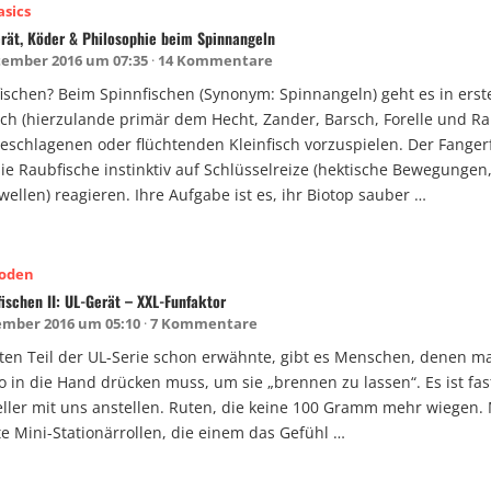
asics
erät, Köder & Philosophie beim Spinnangeln
tember 2016 um 07:35
14 Kommentare
fischen? Beim Spinnfischen (Synonym: Spinnangeln) geht es in erst
ch (hierzulande primär dem Hecht, Zander, Barsch, Forelle und Ra
eschlagenen oder flüchtenden Kleinfisch vorzuspielen. Der Fangerf
ie Raubfische instinktiv auf Schlüsselreize (hektische Bewegungen,
ellen) reagieren. Ihre Aufgabe ist es, ihr Biotop sauber …
hoden
fischen II: UL-Gerät – XXL-Funfaktor
ember 2016 um 05:10
7 Kommentare
sten Teil der UL-Serie schon erwähnte, gibt es Menschen, denen m
 in die Hand drücken muss, um sie „brennen zu lassen“. Es ist fa
eller mit uns anstellen. Ruten, die keine 100 Gramm mehr wiegen.
e Mini-Stationärrollen, die einem das Gefühl …