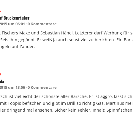
s
uf Brückenräuber
 2015 um 06:01
0 Kommentare
 Fischers Maxe und Sebastian Hänel. Letzterer darf Werbung für s
Seis ihm gegönnt. Er weiß ja auch sonst viel zu berichten. Ein Bar
angeln auf Zander.
s
ida
 2015 um 13:56
0 Kommentare
ch ist vielleicht der schönste aller Barsche. Er ist aggro, lässt sic
it Toppis befischen und gibt im Drill so richtig Gas. Martinus mei
ier dringend mal ansehen. Sicher kein Fehler. Inhalt: Spinnfische