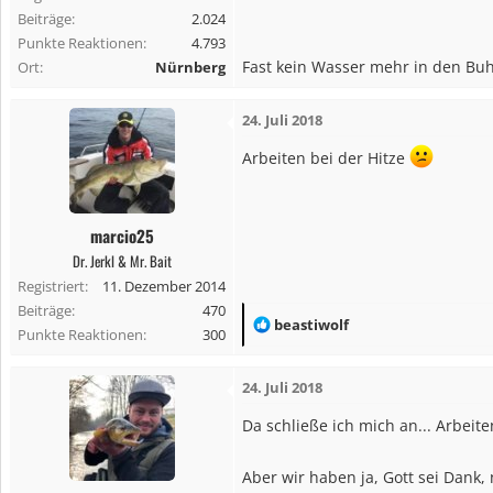
Beiträge
2.024
Punkte Reaktionen
4.793
Fast kein Wasser mehr in den B
Ort
Nürnberg
24. Juli 2018
Arbeiten bei der Hitze
marcio25
Dr. Jerkl & Mr. Bait
Registriert
11. Dezember 2014
Beiträge
470
R
beastiwolf
Punkte Reaktionen
300
e
a
24. Juli 2018
k
t
Da schließe ich mich an... Arbei
i
o
Aber wir haben ja, Gott sei Dank,
n