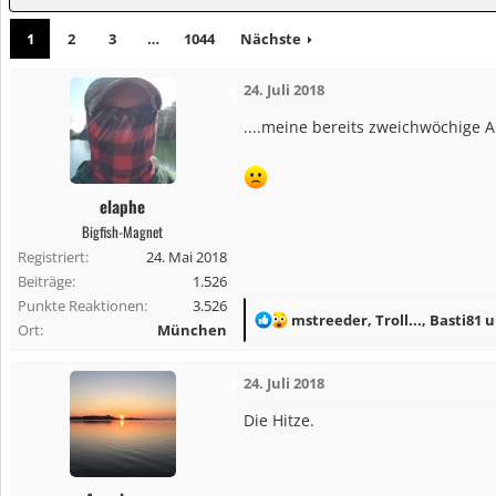
1
2
3
…
1044
Nächste
24. Juli 2018
....meine bereits zweichwöchige 
elaphe
Bigfish-Magnet
Registriert
24. Mai 2018
Beiträge
1.526
Punkte Reaktionen
3.526
R
mstreeder
,
Troll...
,
Basti81
u
Ort
München
e
a
24. Juli 2018
k
t
Die Hitze.
i
o
n