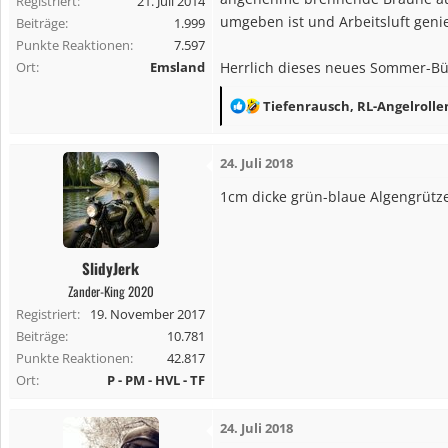
Registriert
21. Juli 2014
:
umgeben ist und Arbeitsluft geni
Beiträge
1.999
Punkte Reaktionen
7.597
Ort
Emsland
Herrlich dieses neues Sommer-Bü
R
Tiefenrausch
,
RL-Angelrolle
e
a
24. Juli 2018
k
t
1cm dicke grün-blaue Algengrütze 
i
o
n
SlidyJerk
e
Zander-King 2020
n
Registriert
19. November 2017
:
Beiträge
10.781
Punkte Reaktionen
42.817
Ort
P - PM - HVL - TF
24. Juli 2018