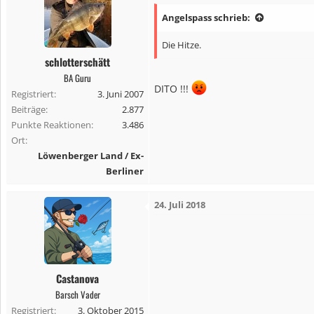
t
Angelspass schrieb:
i
o
Die Hitze.
n
schlotterschätt
e
BA Guru
n
DITO !!!
Registriert
3. Juni 2007
:
Beiträge
2.877
Punkte Reaktionen
3.486
Ort
Löwenberger Land / Ex-
Berliner
24. Juli 2018
Castanova
Barsch Vader
Registriert
3. Oktober 2015