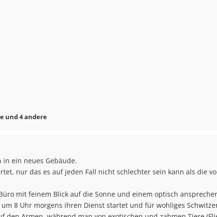
e
und 4 andere
 in ein neues Gebäude.
rtet, nur das es auf jeden Fall nicht schlechter sein kann als die 
ro mit feinem Blick auf die Sonne und einem optisch ansprechend
m 8 Uhr morgens ihren Dienst startet und für wohliges Schwitzen s
den Armen, während man von exotischen und zahmen Tiere (Flieg