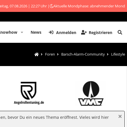
eitag, 07.08.2026 | 22:27 Uhr |
Aktuelle Mondphase: abnehmender Mond
Knowhow
News
Anmelden
Registrieren
Foren
Barsch-Alarm-Community
Lifestyle
hen, bevor Du ein neues Thema eröffnest. Vieles wird hier