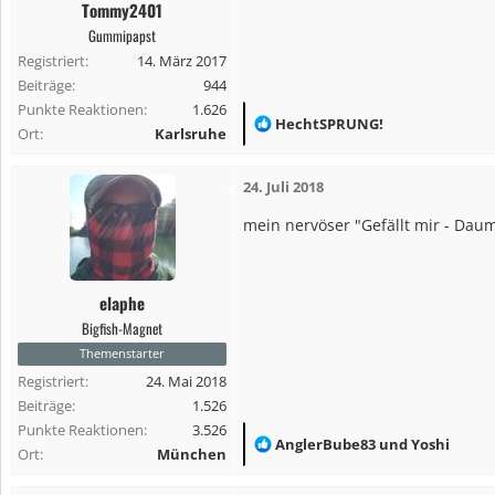
Tommy2401
e
Gummipapst
n
Registriert
14. März 2017
:
Beiträge
944
Punkte Reaktionen
1.626
R
HechtSPRUNG!
Ort
Karlsruhe
e
a
24. Juli 2018
k
t
mein nervöser "Gefällt mir - Dau
i
o
n
elaphe
e
Bigfish-Magnet
n
Themenstarter
:
Registriert
24. Mai 2018
Beiträge
1.526
Punkte Reaktionen
3.526
R
AnglerBube83
und
Yoshi
Ort
München
e
a