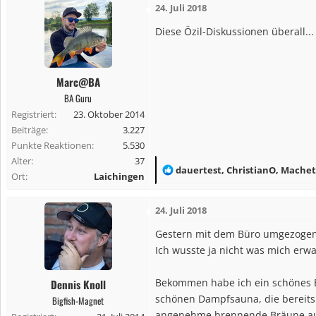
24. Juli 2018
k
t
Diese Özil-Diskussionen überall...
i
o
n
Marc@BA
e
BA Guru
n
Registriert
23. Oktober 2014
:
Beiträge
3.227
Punkte Reaktionen
5.530
Alter
37
R
dauertest
,
ChristianO
,
Machet
Ort
Laichingen
e
a
24. Juli 2018
k
t
Gestern mit dem Büro umgezogen
i
Ich wusste ja nicht was mich erwa
o
n
Bekommen habe ich ein schönes Bü
Dennis Knoll
e
schönen Dampfsauna, die bereits u
Bigfish-Magnet
n
angenehme brennende Bräune auf 