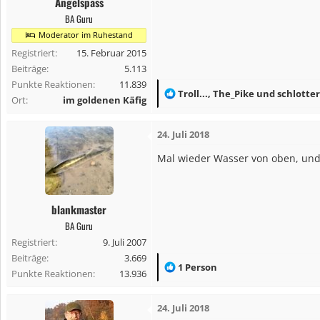
Angelspass
e
BA Guru
n
Moderator im Ruhestand
:
Registriert
15. Februar 2015
Beiträge
5.113
Punkte Reaktionen
11.839
R
Troll...
,
The_Pike
und
schlotte
Ort
im goldenen Käfig
e
a
24. Juli 2018
k
t
Mal wieder Wasser von oben, und 
i
o
n
blankmaster
e
BA Guru
n
Registriert
9. Juli 2007
:
Beiträge
3.669
R
1 Person
Punkte Reaktionen
13.936
e
a
24. Juli 2018
k