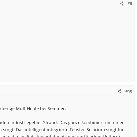
#9
#10
vorherige Muff-Höhle bei Sommer.
en Industriegebiet Strand. Das ganze kombiniert mit einer
orgt. Das intelligent integrierte Fenster-Solarium sorgt für
en, die am liebsten auf den Armen und Nacken klettern)