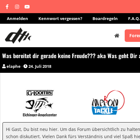
Anmelden
Kennwort vergessen?
Boardregeln
F.A.Q.
Fore
Was bereitet dir gerade keine Freude??? aka Was geht Dir
E
E
elaphe
24. Juli 2018
r
r
s
s
t
t
e
e
l
l
l
l
e
t
r
a
m
Hi Gast, Du bist neu hier. Um das Forum übersichtlich zu halte
schon diskutiert. Vielen Dank fürs Verständnis und viel Spaß hie