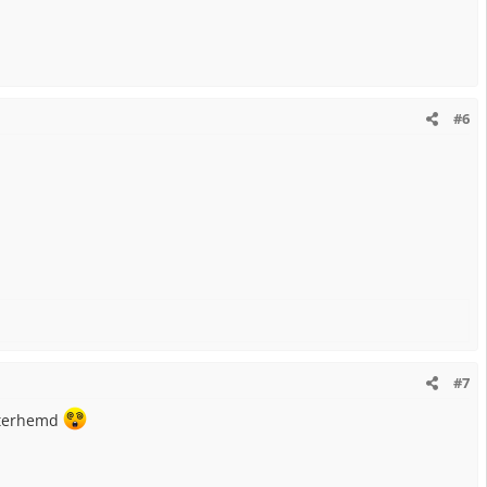
#6
#7
Unterhemd