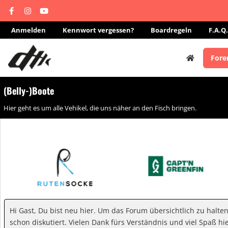
Anmelden
Kennwort vergessen?
Boardregeln
F.A.Q.
Fore
(Belly-)Boote
Hier geht es um alle Vehikel, die uns näher an den Fisch bringen.
Hi Gast, Du bist neu hier. Um das Forum übersichtlich zu halte
schon diskutiert. Vielen Dank fürs Verständnis und viel Spaß hie