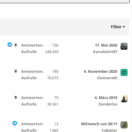
Filter
A
Antworten
736
17. Mai 2026
n
Aufrufe
248.439
Kanalzetti87
g
e
h
A
Antworten
186
4. November 2025
C
e
n
Aufrufe
76.673
ClemensW
f
g
t
e
e
h
A
Antworten
70
4. März 2015
t
e
n
Aufrufe
38.361
Zanderlui
f
g
t
e
e
h
Antworten
13
Mittwoch um 20:11
t
e
Aufrufe
1.685
Cybister