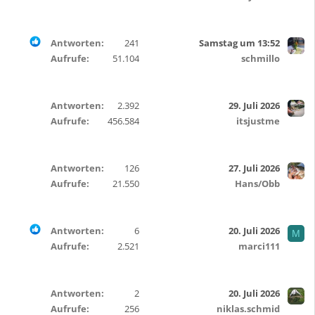
f
t
e
Antworten
241
Samstag um 13:52
t
Aufrufe
51.104
schmillo
Antworten
2.392
29. Juli 2026
Aufrufe
456.584
itsjustme
Antworten
126
27. Juli 2026
Aufrufe
21.550
Hans/Obb
Antworten
6
20. Juli 2026
M
Aufrufe
2.521
marci111
Antworten
2
20. Juli 2026
Aufrufe
256
niklas.schmid