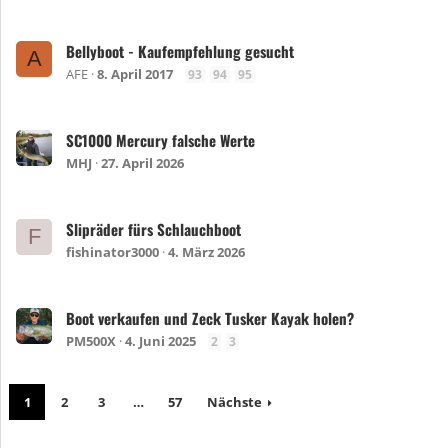
Bellyboot - Kaufempfehlung gesucht
A
AFE
8. April 2017
93
94
95
SC1000 Mercury falsche Werte
MHJ
27. April 2026
Slipräder fürs Schlauchboot
F
fishinator3000
4. März 2026
Boot verkaufen und Zeck Tusker Kayak holen?
PM500X
4. Juni 2025
2
3
1
2
3
…
57
Nächste