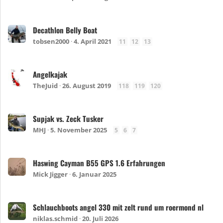
Decathlon Belly Boat
tobsen2000
4. April 2021
11
12
13
Angelkajak
TheJuid
26. August 2019
118
119
120
Supjak vs. Zeck Tusker
MHJ
5. November 2025
5
6
7
Haswing Cayman B55 GPS 1.6 Erfahrungen
Mick Jigger
6. Januar 2025
Schlauchboots angel 330 mit zelt rund um roermond nl
niklas.schmid
20. Juli 2026