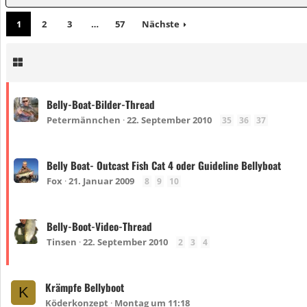
1
2
3
…
57
Nächste
Belly-Boat-Bilder-Thread
Petermännchen
22. September 2010
35
36
37
Belly Boat- Outcast Fish Cat 4 oder Guideline Bellyboat
Fox
21. Januar 2009
8
9
10
Belly-Boot-Video-Thread
Tinsen
22. September 2010
2
3
4
Krämpfe Bellyboot
K
Köderkonzept
Montag um 11:18