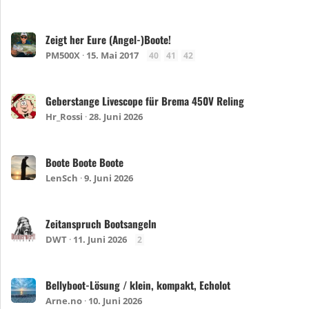
Zeigt her Eure (Angel-)Boote!
PM500X
15. Mai 2017
40
41
42
Geberstange Livescope für Brema 450V Reling
Hr_Rossi
28. Juni 2026
Boote Boote Boote
LenSch
9. Juni 2026
Zeitanspruch Bootsangeln
DWT
11. Juni 2026
2
Bellyboot-Lösung / klein, kompakt, Echolot
Arne.no
10. Juni 2026