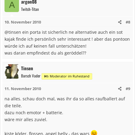
argon08
A
Twitch-Titan
10. November 2010
#8
@tinsen ein porta ist sicherlich ne alternative auch ein sot
kajak finde ich persönlich sehr interessant ! aber das pontoon
würde ich auf keinen fall unterschätzen!
was daran empfindest du als geröddel??
Tinsen
Barsch Vader
Moderator im Ruhestand
11. November 2010
#9
na alles. schau doch mal, was ihr da so alles raufballert auf
die teile.
dazu noch emotor + batterie.
wäre mir alles zuviel.
kiste köder, flossen, angel belly - das wars