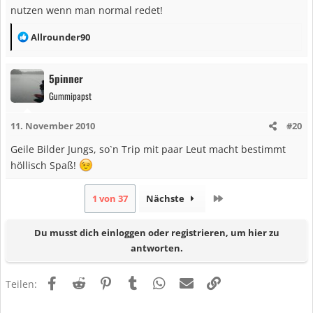
nutzen wenn man normal redet!
R
Allrounder90
e
a
5pinner
k
Gummipapst
t
i
11. November 2010
#20
o
n
Geile Bilder Jungs, so`n Trip mit paar Leut macht bestimmt
e
höllisch Spaß!
n
:
Letzte
1 von 37
Nächste
Du musst dich einloggen oder registrieren, um hier zu
antworten.
Facebook
Reddit
Pinterest
Tumblr
WhatsApp
E-Mail
Link
Teilen: