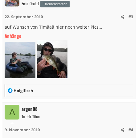
Echo-Orakel
t
Themenstarter
i
22. September 2010
#3
o
n
auf Wunsch von Timäää hier noch weiter Pics...
e
Anhänge
n
:
R
Holgifisch
e
a
argon08
A
k
Twitch-Titan
t
i
9. November 2010
#4
o
n