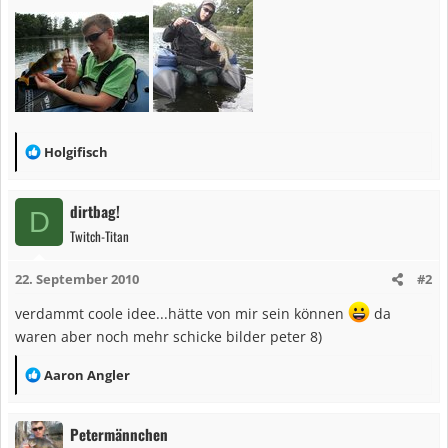
R
Holgifisch
e
a
dirtbag!
D
k
Twitch-Titan
t
i
22. September 2010
#2
o
n
verdammt coole idee...hätte von mir sein können
da
e
waren aber noch mehr schicke bilder peter 8)
n
:
R
Aaron Angler
e
a
Petermännchen
k