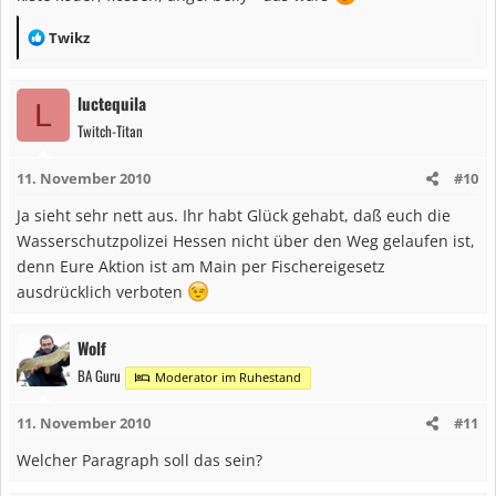
R
Twikz
e
a
luctequila
L
k
Twitch-Titan
t
i
11. November 2010
#10
o
n
Ja sieht sehr nett aus. Ihr habt Glück gehabt, daß euch die
e
Wasserschutzpolizei Hessen nicht über den Weg gelaufen ist,
n
denn Eure Aktion ist am Main per Fischereigesetz
:
ausdrücklich verboten
Wolf
BA Guru
Moderator im Ruhestand
11. November 2010
#11
Welcher Paragraph soll das sein?