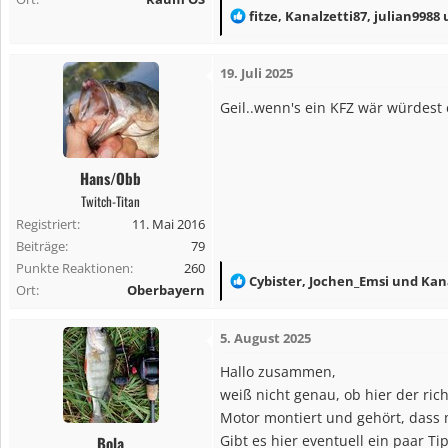
R
fitze
,
Kanalzetti87
,
julian9988
u
e
a
19. Juli 2025
k
t
Geil..wenn's ein KFZ wär würdes
i
o
n
Hans/Obb
e
Twitch-Titan
n
Registriert
11. Mai 2016
:
Beiträge
79
Punkte Reaktionen
260
R
Cybister
,
Jochen_Emsi
und
Kan
Ort
Oberbayern
e
a
5. August 2025
k
t
Hallo zusammen,
i
weiß nicht genau, ob hier der ric
o
Motor montiert und gehört, dass 
n
Gibt es hier eventuell ein paar 
Bola