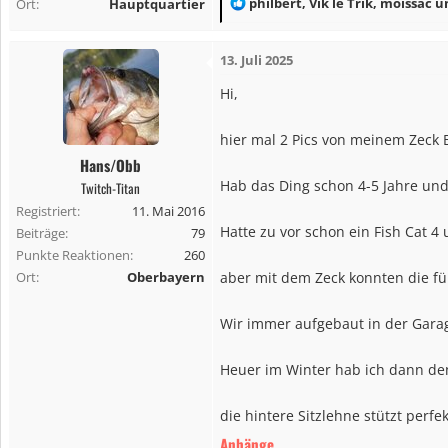
R
philbert
,
Vik le Trik
,
moissac
un
Ort
Hauptquartier
e
a
13. Juli 2025
k
t
Hi,
i
o
hier mal 2 Pics von meinem Zeck B
n
Hans/Obb
e
Hab das Ding schon 4-5 Jahre und
Twitch-Titan
n
Registriert
11. Mai 2016
:
Hatte zu vor schon ein Fish Cat 
Beiträge
79
Punkte Reaktionen
260
Ort
Oberbayern
aber mit dem Zeck konnten die für
Wir immer aufgebaut in der Garag
Heuer im Winter hab ich dann den
die hintere Sitzlehne stützt perf
Anhänge