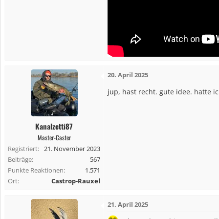
20. April 2025
jup, hast recht. gute idee. hatte 
Kanalzetti87
Master-Caster
Registriert
21. November 2023
Beiträge
567
Punkte Reaktionen
1.571
Ort
Castrop-Rauxel
21. April 2025