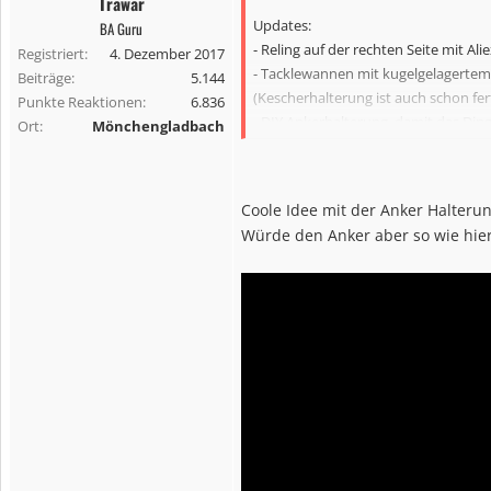
Trawar
e
Updates:
BA Guru
n
- Reling auf der rechten Seite mit A
Registriert
4. Dezember 2017
:
- Tacklewannen mit kugelgelagertem
Beiträge
5.144
(Kescherhalterung ist auch schon fert
Punkte Reaktionen
6.836
- DIY Ankerhalterung, damit das Ding
Ort
Mönchengladbach
- Handyhalterung mit Flexarm
- Positionslicht hinter dem Sitz aus
- Diverse D-Ringe unter anderem fü
Coole Idee mit der Anker Halterun
- Zusätzliche Stütze aus einer alten 
Würde den Anker aber so wie hier
- Rutenhalter in Fahrtrichtung um c
Anhang anzeigen 322255
Anhang a