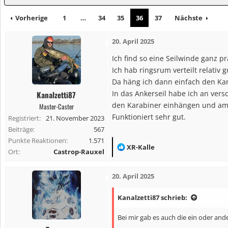
Vorherige
1
…
34
35
36
37
Nächste
20. April 2025
Ich find so eine Seilwinde ganz 
Ich hab ringsrum verteilt relativ 
Da häng ich dann einfach den Kar
In das Ankerseil habe ich an ver
Kanalzetti87
den Karabiner einhängen und am
Master-Caster
Funktioniert sehr gut.
Registriert
21. November 2023
Beiträge
567
Punkte Reaktionen
1.571
R
XR-Kalle
Ort
Castrop-Rauxel
e
a
20. April 2025
k
t
Kanalzetti87 schrieb:
i
o
Bei mir gab es auch die ein oder an
n