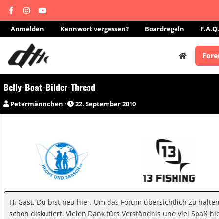
Anmelden
Kennwort vergessen?
Boardregeln
F.A.Q.
Fore
Belly-Boat-Bilder-Thread
E
E
Petermännchen
22. September 2010
r
r
s
s
t
t
e
e
l
l
l
l
e
t
r
a
m
Hi Gast, Du bist neu hier. Um das Forum übersichtlich zu halte
schon diskutiert. Vielen Dank fürs Verständnis und viel Spaß hie