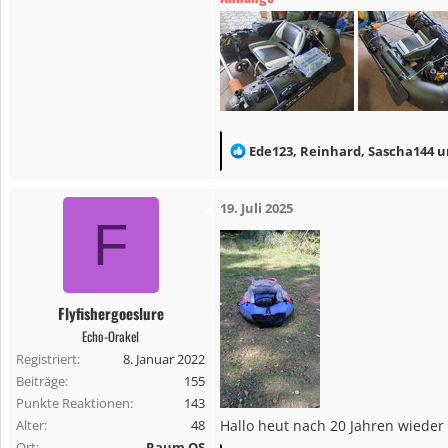
R
Ede123
,
Reinhard
,
Sascha144
u
e
a
19. Juli 2025
k
F
t
i
o
n
Flyfishergoeslure
e
Echo-Orakel
n
Registriert
8. Januar 2022
:
Beiträge
155
Punkte Reaktionen
143
Alter
48
Hallo heut nach 20 Jahren wieder 
Ort
Raum OS