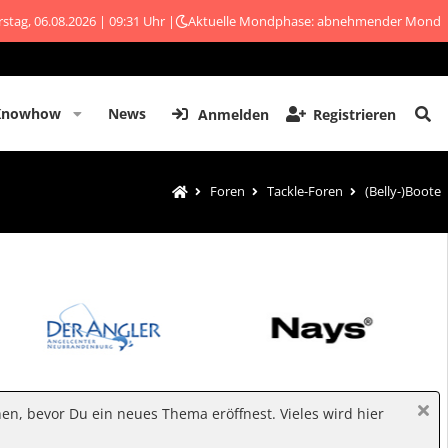
stag, 06.08.2026 | 09:31 Uhr |
Aktuelle Mondphase: abnehmender Mond
Knowhow
News
Anmelden
Registrieren
Foren
Tackle-Foren
(Belly-)Boote
hen, bevor Du ein neues Thema eröffnest. Vieles wird hier