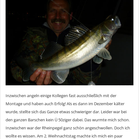
Inzwischen angeln einige Kollegen fast ausschließlich mit der
Montage und haben auch Erfolg! Als es dann im Dezember kälter
wurde, stellte sich das Ganze etwas schwieriger dar. Leider war bei
den ganzen Barschen kein Ü 50ziger dabei. Das wurmte mich schon.
Inzwischen war der Rheinpegel ganz schön angeschwollen. Doch ich
wollte es wissen. Am 2. Weihnachtstag machte ich mich ein paar