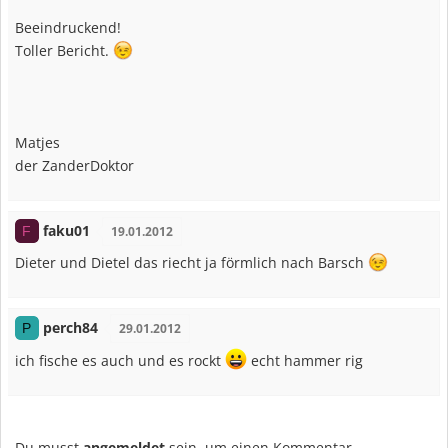
Beeindruckend!
Toller Bericht.
Matjes
der ZanderDoktor
faku01
F
19.01.2012
Dieter und Dietel das riecht ja förmlich nach Barsch
perch84
P
29.01.2012
ich fische es auch und es rockt
echt hammer rig
Du musst
angemeldet
sein, um einen Kommentar