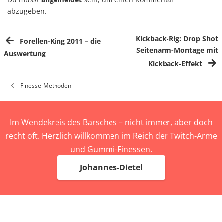
abzugeben.
Kickback-Rig: Drop Shot
Forellen-King 2011 – die
Seitenarm-Montage mit
Auswertung
Kickback-Effekt
Finesse-Methoden
Im Wendekreis des Barsches – nicht immer, aber doch
recht oft. Herzlich willkommen im Reich der Twitch-Arme
und Gummi-Finessen.
Johannes-Dietel