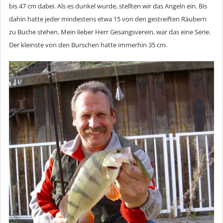
bis 47 cm dabei. Als es dunkel wurde, stellten wir das Angeln ein. Bis
dahin hatte jeder mindestens etwa 15 von den gestreiften Räubern
zu Buche stehen. Mein lieber Herr Gesangsverein, war das eine Serie.
Der kleinste von den Burschen hatte immerhin 35 cm.