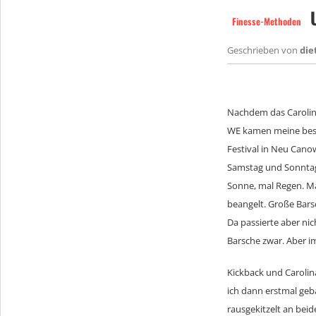
U
Finesse-Methoden
Geschrieben von
die
Nachdem das Carolina
WE kamen meine beste
Festival in Neu Cano
Samstag und Sonntag 
Sonne, mal Regen. Ma
beangelt. Große Barsc
Da passierte aber nic
Barsche zwar. Aber i
Kickback und Carolin
ich dann erstmal geb
rausgekitzelt an bei