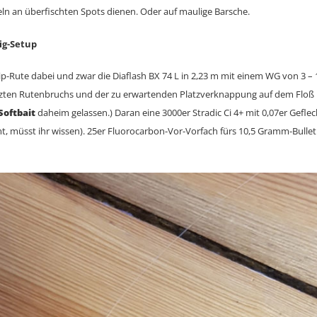
eln an überfischten Spots dienen. Oder auf maulige Barsche.
ig-Setup
Tip-Rute dabei und zwar die Diaflash BX 74 L in 2,23 m mit einem WG von 3 
tzten Rutenbruchs und der zu erwartenden Platzverknappung auf dem Floß h
Softbait
daheim gelassen.) Daran eine 3000er Stradic Ci 4+ mit 0,07er Geflec
mt, müsst ihr wissen). 25er Fluorocarbon-Vor-Vorfach fürs 10,5 Gramm-Bullet.