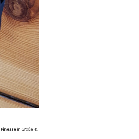
 Finesse
in Größe 4).