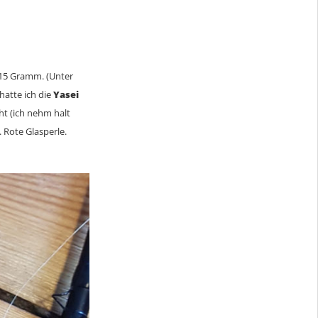
– 15 Gramm. (Unter
atte ich die
Yasei
ht (ich nehm halt
 Rote Glasperle.