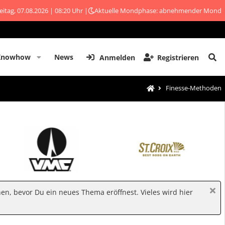
eitag, 07.08.2026 | 08:20 Uhr |
Aktuelle Mondphase: abnehmender Mond
Knowhow
News
Anmelden
Registrieren
Finesse-Methoden
hen, bevor Du ein neues Thema eröffnest. Vieles wird hier