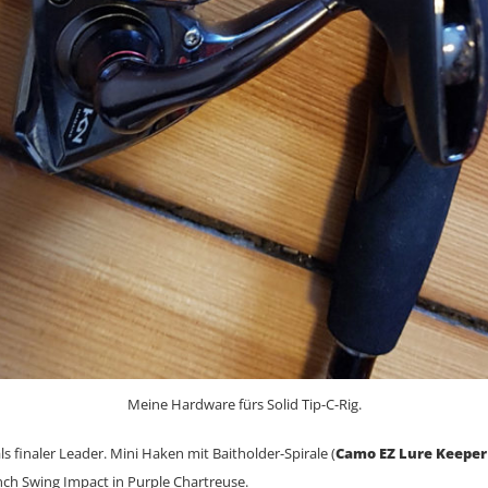
Meine Hardware fürs Solid Tip-C-Rig.
s finaler Leader. Mini Haken mit Baitholder-Spirale (
Camo EZ Lure Keeper
nch Swing Impact in Purple Chartreuse.