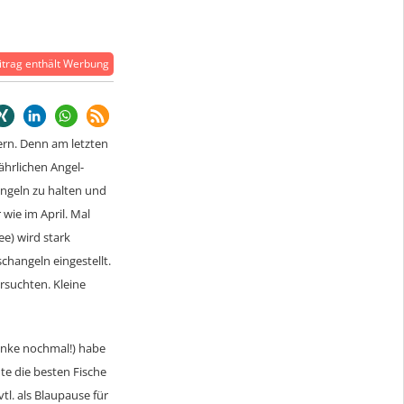
trag enthält Werbung
ern. Denn am letzten
ährlichen Angel-
ngeln zu halten und
wie im April. Mal
e) wird stark
changeln eingestellt.
ersuchten. Kleine
anke nochmal!) habe
te die besten Fische
l. als Blaupause für