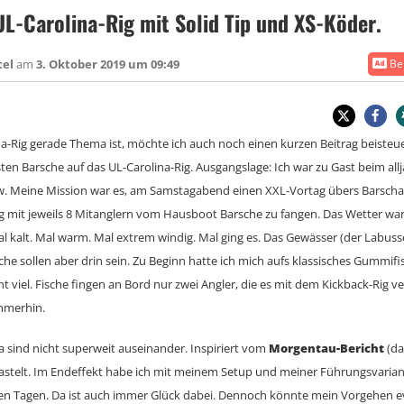
L-Carolina-Rig mit Solid Tip und XS-Köder.
tel
am
3. Oktober 2019 um 09:49
Bei
-Rig gerade Thema ist, möchte ich auch noch einen kurzen Beitrag beisteu
n Barsche auf das UL-Carolina-Rig. Ausgangslage: Ich war zu Gast beim allj
w. Meine Mission war es, am Samstagabend einen XXL-Vortag übers Barscha
mit jeweils 8 Mitanglern vom Hausboot Barsche zu fangen. Das Wetter war 
l kalt. Mal warm. Mal extrem windig. Mal ging es. Das Gewässer (der Labusse
he sollen aber drin sein. Zu Beginn hatte ich mich aufs klassisches Gummifis
ht viel. Fische fingen an Bord nur zwei Angler, die es mit dem Kickback-Rig v
mmerhin.
a sind nicht superweit auseinander. Inspiriert vom
Morgentau-Bericht
(d
astelt. Im Endeffekt habe ich mit meinem Setup und meiner Führungsvarian
den Tagen. Da ist auch immer Glück dabei. Dennoch könnte mein Vorgehen evt