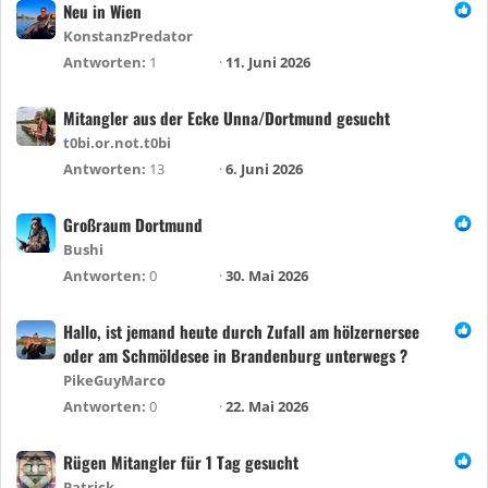
Neu in Wien
g
KonstanzPredator
e
Antworten
1
11. Juni 2026
Mitangler aus der Ecke Unna/Dortmund gesucht
t0bi.or.not.t0bi
Antworten
13
6. Juni 2026
Großraum Dortmund
Bushi
Antworten
0
30. Mai 2026
Hallo, ist jemand heute durch Zufall am hölzernersee
oder am Schmöldesee in Brandenburg unterwegs ?
PikeGuyMarco
Antworten
0
22. Mai 2026
Rügen Mitangler für 1 Tag gesucht
Patrick