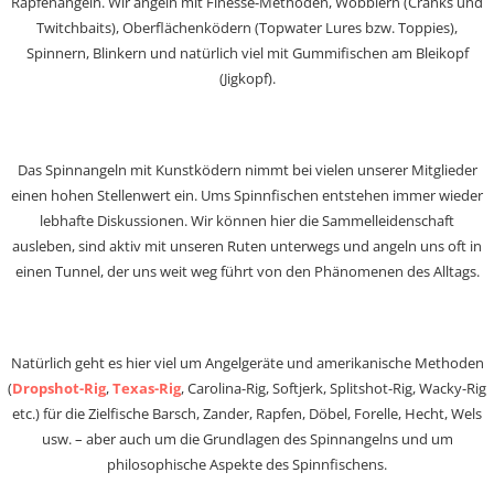
Rapfenangeln. Wir angeln mit Finesse-Methoden, Wobblern (Cranks und
Twitchbaits), Oberflächenködern (Topwater Lures bzw. Toppies),
Spinnern, Blinkern und natürlich viel mit Gummifischen am Bleikopf
(Jigkopf).
Das Spinnangeln mit Kunstködern nimmt bei vielen unserer Mitglieder
einen hohen Stellenwert ein. Ums Spinnfischen entstehen immer wieder
lebhafte Diskussionen. Wir können hier die Sammelleidenschaft
ausleben, sind aktiv mit unseren Ruten unterwegs und angeln uns oft in
einen Tunnel, der uns weit weg führt von den Phänomenen des Alltags.
Natürlich geht es hier viel um Angelgeräte und amerikanische Methoden
(
Dropshot-Rig
,
Texas-Rig
, Carolina-Rig, Softjerk, Splitshot-Rig, Wacky-Rig
etc.) für die Zielfische Barsch, Zander, Rapfen, Döbel, Forelle, Hecht, Wels
usw. – aber auch um die Grundlagen des Spinnangelns und um
philosophische Aspekte des Spinnfischens.