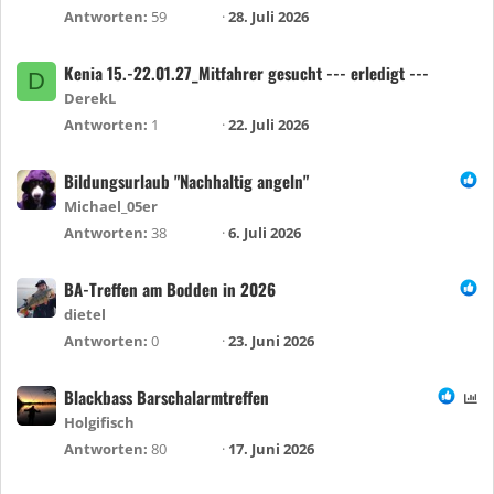
Antworten
59
28. Juli 2026
Kenia 15.-22.01.27_Mitfahrer gesucht --- erledigt ---
D
DerekL
Antworten
1
22. Juli 2026
Bildungsurlaub "Nachhaltig angeln"
Michael_05er
Antworten
38
6. Juli 2026
BA-Treffen am Bodden in 2026
dietel
Antworten
0
23. Juni 2026
Blackbass Barschalarmtreffen
U
m
Holgifisch
f
Antworten
80
17. Juni 2026
r
a