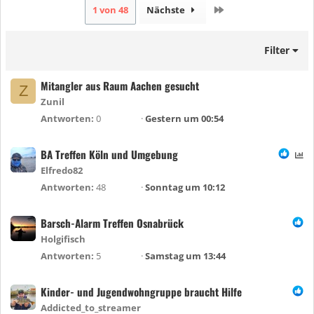
Letzte
1 von 48
Nächste
Filter
Mitangler aus Raum Aachen gesucht
Z
Zunil
Antworten
0
Gestern um 00:54
BA Treffen Köln und Umgebung
U
m
Elfredo82
f
Antworten
48
Sonntag um 10:12
r
a
Barsch-Alarm Treffen Osnabrück
g
Holgifisch
e
Antworten
5
Samstag um 13:44
Kinder- und Jugendwohngruppe braucht Hilfe
Addicted_to_streamer