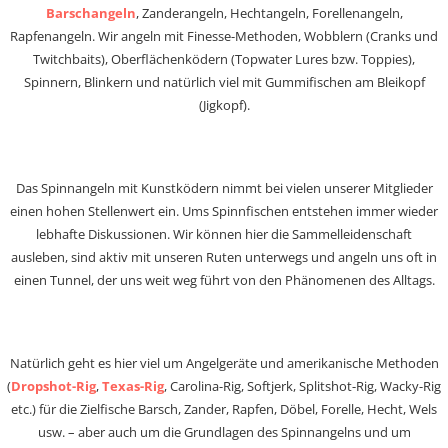
Barschangeln
, Zanderangeln, Hechtangeln, Forellenangeln,
Rapfenangeln. Wir angeln mit Finesse-Methoden, Wobblern (Cranks und
Twitchbaits), Oberflächenködern (Topwater Lures bzw. Toppies),
Spinnern, Blinkern und natürlich viel mit Gummifischen am Bleikopf
(Jigkopf).
Das Spinnangeln mit Kunstködern nimmt bei vielen unserer Mitglieder
einen hohen Stellenwert ein. Ums Spinnfischen entstehen immer wieder
lebhafte Diskussionen. Wir können hier die Sammelleidenschaft
ausleben, sind aktiv mit unseren Ruten unterwegs und angeln uns oft in
einen Tunnel, der uns weit weg führt von den Phänomenen des Alltags.
Natürlich geht es hier viel um Angelgeräte und amerikanische Methoden
(
Dropshot-Rig
,
Texas-Rig
, Carolina-Rig, Softjerk, Splitshot-Rig, Wacky-Rig
etc.) für die Zielfische Barsch, Zander, Rapfen, Döbel, Forelle, Hecht, Wels
usw. – aber auch um die Grundlagen des Spinnangelns und um