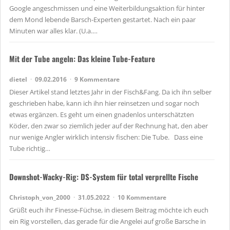
Google angeschmissen und eine Weiterbildungsaktion für hinter
dem Mond lebende Barsch-Experten gestartet. Nach ein paar
Minuten war alles klar. (U.a.…
Mit der Tube angeln: Das kleine Tube-Feature
dietel
09.02.2016
9 Kommentare
Dieser Artikel stand letztes Jahr in der Fisch&Fang. Da ich ihn selber
geschrieben habe, kann ich ihn hier reinsetzen und sogar noch
etwas ergänzen. Es geht um einen gnadenlos unterschätzten
Köder, den zwar so ziemlich jeder auf der Rechnung hat, den aber
nur wenige Angler wirklich intensiv fischen: Die Tube. Dass eine
Tube richtig…
Downshot-Wacky-Rig: DS-System für total verprellte Fische
Christoph_von_2000
31.05.2022
10 Kommentare
Grüßt euch ihr Finesse-Füchse, in diesem Beitrag möchte ich euch
ein Rig vorstellen, das gerade für die Angelei auf große Barsche in