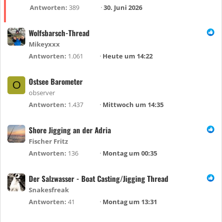
f
g
Antworten
389
30. Juni 2026
t
e
e
h
Wolfsbarsch-Thread
t
e
Mikeyxxx
f
Antworten
1.061
Heute um 14:22
t
e
Ostsee Barometer
t
O
observer
Antworten
1.437
Mittwoch um 14:35
Shore Jigging an der Adria
Fischer Fritz
Antworten
136
Montag um 00:35
Der Salzwasser - Boat Casting/Jigging Thread
Snakesfreak
Antworten
41
Montag um 13:31