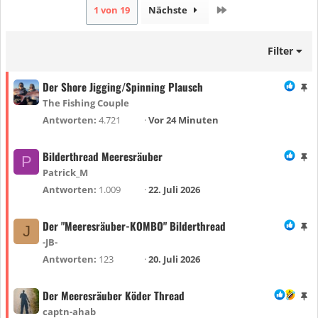
Letzte
1 von 19
Nächste
Filter
Der Shore Jigging/Spinning Plausch
A
n
The Fishing Couple
g
Antworten
4.721
Vor 24 Minuten
e
h
Bilderthread Meeresräuber
A
P
e
n
Patrick_M
f
g
Antworten
1.009
22. Juli 2026
t
e
e
h
Der "Meeresräuber-KOMBO" Bilderthread
A
t
J
e
n
-JB-
f
g
Antworten
123
20. Juli 2026
t
e
e
h
Der Meeresräuber Köder Thread
A
t
e
n
captn-ahab