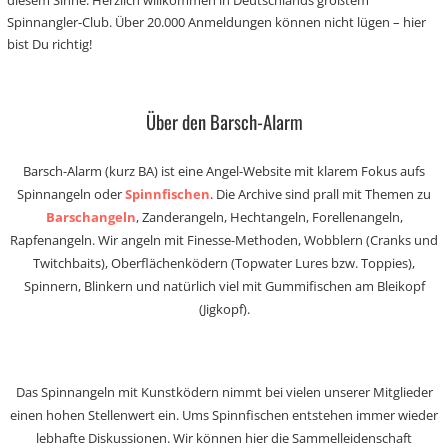
diesem Sinne: Herzlich willkommen in Deutschlands größtem
Spinnangler-Club. Über 20.000 Anmeldungen können nicht lügen – hier
bist Du richtig!
Über den Barsch-Alarm
Barsch-Alarm (kurz BA) ist eine Angel-Website mit klarem Fokus aufs
Spinnangeln oder
Spinnfischen
. Die Archive sind prall mit Themen zu
Barschangeln
, Zanderangeln, Hechtangeln, Forellenangeln,
Rapfenangeln. Wir angeln mit Finesse-Methoden, Wobblern (Cranks und
Twitchbaits), Oberflächenködern (Topwater Lures bzw. Toppies),
Spinnern, Blinkern und natürlich viel mit Gummifischen am Bleikopf
(Jigkopf).
Das Spinnangeln mit Kunstködern nimmt bei vielen unserer Mitglieder
einen hohen Stellenwert ein. Ums Spinnfischen entstehen immer wieder
lebhafte Diskussionen. Wir können hier die Sammelleidenschaft