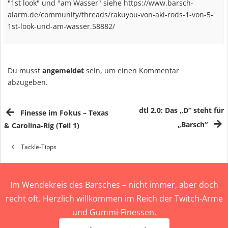
"1st look" und "am Wasser" siehe https://www.barsch-
alarm.de/community/threads/rakuyou-von-aki-rods-1-von-5-
1st-look-und-am-wasser.58882/
Du musst
angemeldet
sein, um einen Kommentar
abzugeben.
dtl 2.0: Das „D“ steht für
Finesse im Fokus – Texas
„Barsch“
& Carolina-Rig (Teil 1)
Tackle-Tipps
Im Wendekreis des Barsches – nicht immer, aber doch
recht oft. Herzlich willkommen im Reich der Twitch-Arme
und Gummi-Finessen.