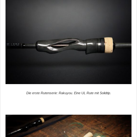
Die erste Rutenserie: Rakuyou. Eine UL Rute mit Solidtip.