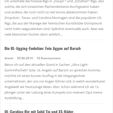
Ich unterteile die Finesse-Rigs in „Haupt-“ und „Schatten“-Rigs, also
solche, die sich inzwischen flächendeckend durchgesetzt haben
und andere, die noch nicht so viel Sonne abbekommen haben.
Dropshot-, Texas- und Carolina-Montagen sind die populären US-
Rigs, die aus der Manege der heimischen Kunstköder-Dompteure
nicht mehr wegzudenken sind. Splitshot eventuelle auch. Aber wie
viele Menschen fischen denn wirklich…
Die UL-Jigging-Evolution: Fein Jiggen auf Barsch
dietel
03.06.2014
10 Kommentare
Bevor ich auf den aktuellen Stand in Sachen „Ultra Light-
Gummifischeln“ bzw. UL-Angeln auf Barsch zu sprechen komme,
möchte ich einen kurzen Ausflug in die Vergangenheit
unternehmen, der uns vor Augen führen soll, in welch wunderbarer
Angelwelt wir heutzutage leben. Also: Schon während ich als 12-
jähriger unter der Leitung eines Kumpels von meinem Opa meine
Ausbildung…
UL-Carolina-Rig mit Solid Tip und XS-Köder.