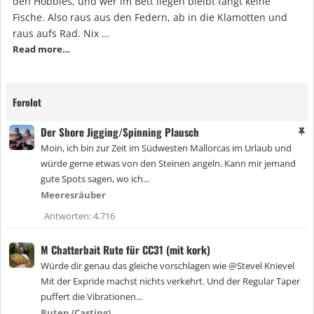
den Hobbies, und wer im Bett liegen bleibt fängt keine
Fische. Also raus aus den Federn, ab in die Klamotten und
raus aufs Rad. Nix …
Read more…
Forolot
Der Shore Jigging/Spinning Plausch
A
n
Moin, ich bin zur Zeit im Südwesten Mallorcas im Urlaub und
g
würde gerne etwas von den Steinen angeln. Kann mir jemand
e
gute Spots sagen, wo ich...
h
e
Meeresräuber
f
Antworten
4.716
t
e
t
M Chatterbait Rute für CC31 (mit kork)
Würde dir genau das gleiche vorschlagen wie @Stevel Knievel
Mit der Expride machst nichts verkehrt. Und der Regular Taper
puffert die Vibrationen...
Ruten (Casting)