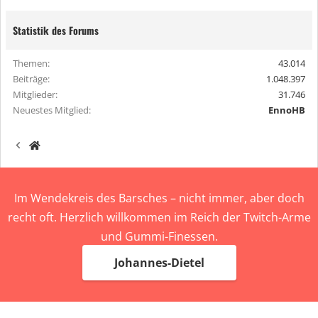
Statistik des Forums
Themen
43.014
Beiträge
1.048.397
Mitglieder
31.746
Neuestes Mitglied
EnnoHB
Im Wendekreis des Barsches – nicht immer, aber doch
recht oft. Herzlich willkommen im Reich der Twitch-Arme
und Gummi-Finessen.
Johannes-Dietel