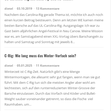
dietel
03.10.2019
13 Kommentare
Nachdem das Carolina-Rig gerade Thema ist, möchte ich auch noch
einen kurzen Beitrag beisteuern. Denn am letzten WE kamen meine
besten Barsche auf das UL-Carolina-Rig. Ausgangslage: Ich war zu
Gast beim alljährlichen Angel-Festival in Neu Canow. Meine Mission
war es, am Samstagabend einen XXL-Vortag übers Barschangeln zu
halten und Samstag und Sonntag mit jeweils 8…
C-Rig: Wie lang muss das Winter-Vorfach sein?
dietel
05.01.2025
11 Kommentare
Winterzeit ist C-Rig-Zeit. Natürlich gibt’s eine Menge
Wintermontagen, die allesamt sehr gut fangen, wenn man sie gut
führt. Mit dem C-Rig tun sich die meisten Angler aber wohl am
leichtesten, sich auf den runterreduzierten Winter-Groove der
Barsche einzulassen. Durch das Vorfach sind Köder und Bullet-
Weight sauber voneinander getrennt, so dass die Fische viel
Raumhaben, um…