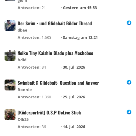
gloin
Antworten
21
Gestern um 15:53
Der Swim - und Glidebait Bilder Thread
dbae
Antworten
1.635
Samstag um 12:21
Noike Tiny Kaishin Blade plus Machobee
hdidi
Antworten
84
30. Juli 2026
Swimbait & Glidebait- Question and Answer
Ronnie
Antworten
1.360
25. Juli 2026
[Köderporträt] O.S.P DoLive Stick
Olli25
Antworten
36
14. Juli 2026