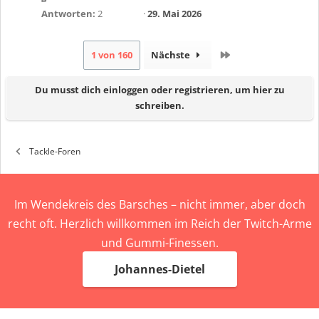
Antworten
2
29. Mai 2026
Letzte
1 von 160
Nächste
Du musst dich einloggen oder registrieren, um hier zu
schreiben.
Tackle-Foren
Im Wendekreis des Barsches – nicht immer, aber doch
recht oft. Herzlich willkommen im Reich der Twitch-Arme
und Gummi-Finessen.
Johannes-Dietel