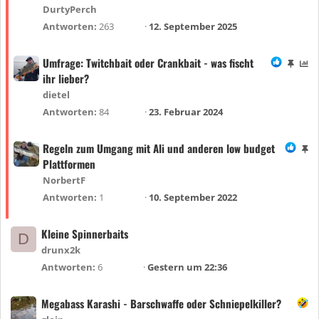
f
g
DurtyPerch
t
e
Antworten
263
12. September 2025
e
h
t
e
Umfrage: Twitchbait oder Crankbait - was fischt
A
U
f
ihr lieber?
n
m
t
g
f
dietel
e
e
r
Antworten
84
23. Februar 2024
t
h
a
e
g
Regeln zum Umgang mit Ali und anderen low budget
A
f
e
Plattformen
n
t
g
NorbertF
e
e
Antworten
1
10. September 2022
t
h
e
Kleine Spinnerbaits
D
f
drunx2k
t
Antworten
6
Gestern um 22:36
e
t
Megabass Karashi - Barschwaffe oder Schniepelkiller?