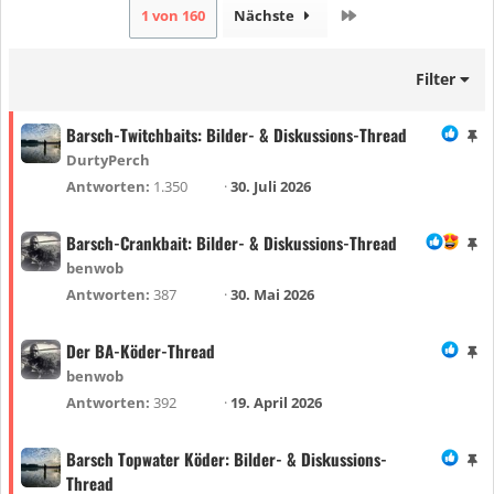
Letzte
1 von 160
Nächste
Filter
Barsch-Twitchbaits: Bilder- & Diskussions-Thread
A
n
DurtyPerch
g
Antworten
1.350
30. Juli 2026
e
h
Barsch-Crankbait: Bilder- & Diskussions-Thread
A
e
n
benwob
f
g
Antworten
387
30. Mai 2026
t
e
e
h
Der BA-Köder-Thread
A
t
e
n
benwob
f
g
Antworten
392
19. April 2026
t
e
e
h
Barsch Topwater Köder: Bilder- & Diskussions-
A
t
e
Thread
n