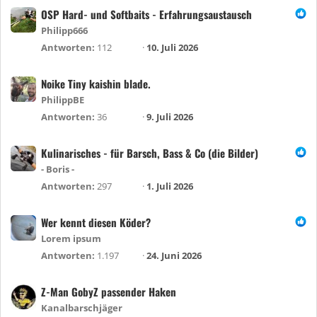
OSP Hard- und Softbaits - Erfahrungsaustausch
Philipp666
Antworten
112
10. Juli 2026
Noike Tiny kaishin blade.
PhilippBE
Antworten
36
9. Juli 2026
Kulinarisches - für Barsch, Bass & Co (die Bilder)
- Boris -
Antworten
297
1. Juli 2026
Wer kennt diesen Köder?
Lorem ipsum
Antworten
1.197
24. Juni 2026
Z-Man GobyZ passender Haken
Kanalbarschjäger