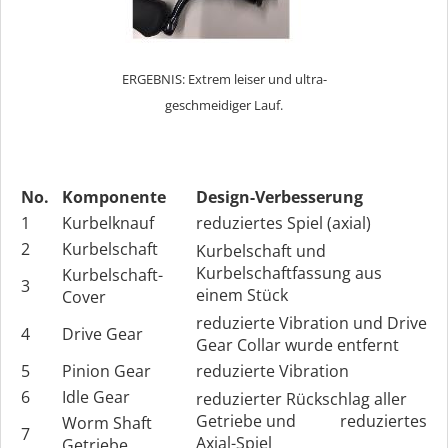
ERGEBNIS: Extrem leiser und ultra-
geschmeidiger Lauf.
No.
Komponente
Design-Verbesserung
1
Kurbelknauf
reduziertes Spiel (axial)
2
Kurbelschaft
Kurbelschaft und
Kurbelschaftfassung aus
Kurbelschaft-
3
einem Stück
Cover
reduzierte Vibration und Drive
4
Drive Gear
Gear Collar wurde entfernt
5
Pinion Gear
reduzierte Vibration
6
Idle Gear
reduzierter Rückschlag aller
Getriebe und reduziertes
Worm Shaft
7
Axial-Spiel
Getriebe