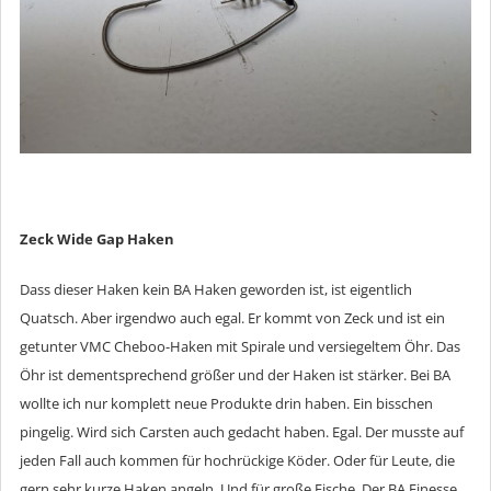
Zeck Wide Gap Haken
Dass dieser Haken kein BA Haken geworden ist, ist eigentlich
Quatsch. Aber irgendwo auch egal. Er kommt von Zeck und ist ein
getunter VMC Cheboo-Haken mit Spirale und versiegeltem Öhr. Das
Öhr ist dementsprechend größer und der Haken ist stärker. Bei BA
wollte ich nur komplett neue Produkte drin haben. Ein bisschen
pingelig. Wird sich Carsten auch gedacht haben. Egal. Der musste auf
jeden Fall auch kommen für hochrückige Köder. Oder für Leute, die
gern sehr kurze Haken angeln. Und für große Fische. Der BA Finesse