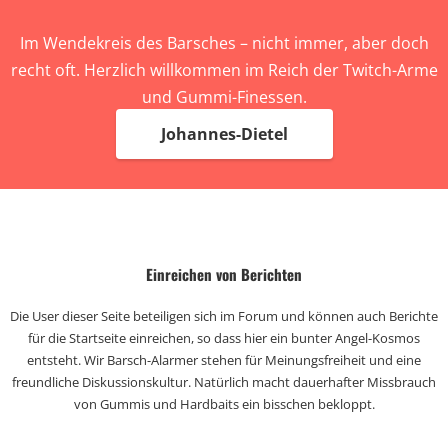
Im Wendekreis des Barsches – nicht immer, aber doch
recht oft. Herzlich willkommen im Reich der Twitch-Arme
und Gummi-Finessen.
Johannes-Dietel
Einreichen von Berichten
Die User dieser Seite beteiligen sich im Forum und können auch Berichte
für die Startseite einreichen, so dass hier ein bunter Angel-Kosmos
entsteht. Wir Barsch-Alarmer stehen für Meinungsfreiheit und eine
freundliche Diskussionskultur. Natürlich macht dauerhafter Missbrauch
von Gummis und Hardbaits ein bisschen bekloppt.