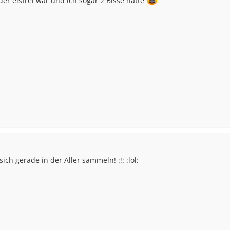
der eisfrei war und ich sogar 2 Bisse hatte
ch gerade in der Aller sammeln! :!: :lol: