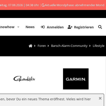
eitag, 07.08.2026 | 04:38 Uhr |
Aktuelle Mondphase: abnehmender Mond
Knowhow
News
Anmelden
Registrieren
Foren
Barsch-Alarm-Community
Lifestyle
hen, bevor Du ein neues Thema eröffnest. Vieles wird hier