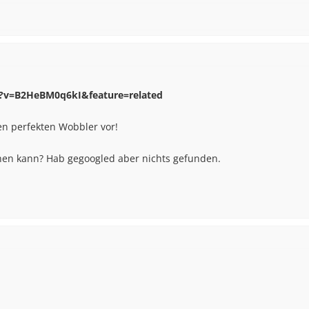
?v=B2HeBM0q6kI&feature=related
en perfekten Wobbler vor!
en kann? Hab gegoogled aber nichts gefunden.