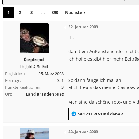
1
2
3
…
898
Nächste
22. Januar 2009
Hi,
damit ein Außenstehender nicht de
Carpfriend
Ich hoffe es gibt hier mehr Beitr
Dr. Jerkl & Mr. Bait
Registriert
25. März 2008
So dann fange ich mal an.
Beiträge
351
Punkte Reaktionen
3
Mich freuts das meine Diashow, we
Ort
Land Brandenburg
Man sind da schöne Foto- und Vid
R
bArScH_kEv
und
donak
e
a
22. Januar 2009
k