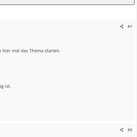
#1
h hier mal das Thema starten.
g ist.
#2