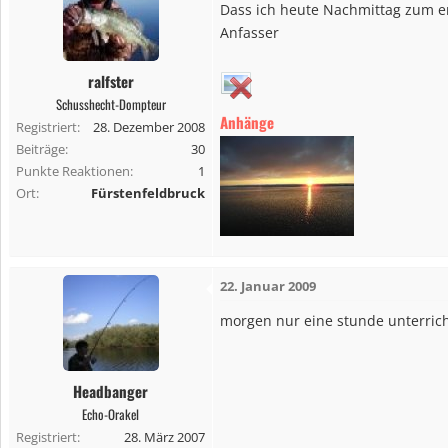
t
Dass ich heute Nachmittag zum er
i
Anfasser
o
n
ralfster
e
Schusshecht-Dompteur
n
Anhänge
Registriert
28. Dezember 2008
:
Beiträge
30
Punkte Reaktionen
1
Ort
Fürstenfeldbruck
22. Januar 2009
morgen nur eine stunde unterric
Headbanger
Echo-Orakel
Registriert
28. März 2007