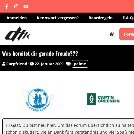
Anmelden
Kennwort vergessen?
Boardregeln
F.A.Q.
Fore
Was bereitet dir gerade Freude???
E
E
S
Carpfriend
22. Januar 2009
palme
r
r
c
s
s
h
t
t
l
e
e
a
l
l
g
l
l
w
e
t
o
r
a
r
m
t
Hi Gast, Du bist neu hier. Um das Forum übersichtlich zu halte
e
schon diskutiert. Vielen Dank fürs Verständnis und viel Spaß hie