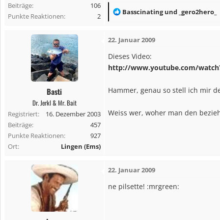
Beiträge
106
R
Basscinating
und
_gero2hero_
Punkte Reaktionen
2
e
a
22. Januar 2009
k
t
Dieses Video:
i
http://www.youtube.com/watch
o
n
Hammer, genau so stell ich mir d
Basti
e
Dr. Jerkl & Mr. Bait
n
Weiss wer, woher man den bezieh
Registriert
16. Dezember 2003
:
Beiträge
457
Punkte Reaktionen
927
Ort
Lingen (Ems)
22. Januar 2009
ne pilsette! :mrgreen: