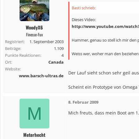
Basti schrieb:
Dieses Video:
http://www.youtube.com/watch
WoodyX6
Finesse-Fux
Hammer, genau so stell ich mir den 
Registriert
1. September 2003
Beiträge
1.109
Weiss wer, woher man den beziehen
Punkte Reaktionen
4
Ort
Canada
Website
Der Lauf sieht schon sehr geil aus
www.barsch-ultras.de
Scheint ein Prototype von Omega
8. Februar 2009
M
Mich freuts, dass mein Boot am 1
Meterhecht