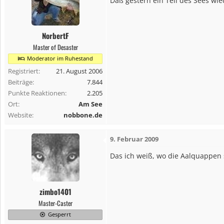
Daß gestern ein Teil des Sees wie
NorbertF
Master of Desaster
Moderator im Ruhestand
Registriert
21. August 2006
Beiträge
7.844
Punkte Reaktionen
2.205
Ort
Am See
Website
nobbone.de
9. Februar 2009
Das ich weiß, wo die Aalquappen si
zimbo1401
Master-Caster
Gesperrt