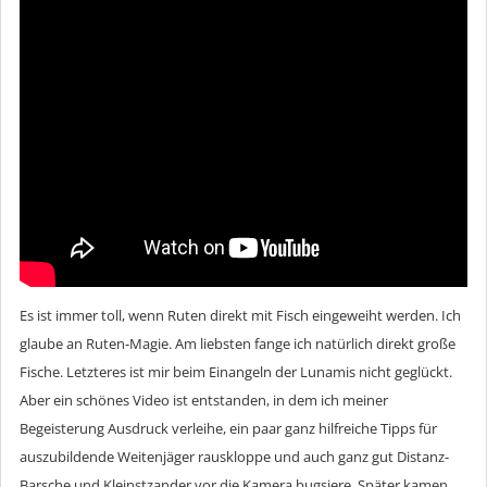
Es ist immer toll, wenn Ruten direkt mit Fisch eingeweiht werden. Ich
glaube an Ruten-Magie. Am liebsten fange ich natürlich direkt große
Fische. Letzteres ist mir beim Einangeln der Lunamis nicht geglückt.
Aber ein schönes Video ist entstanden, in dem ich meiner
Begeisterung Ausdruck verleihe, ein paar ganz hilfreiche Tipps für
auszubildende Weitenjäger rauskloppe und auch ganz gut Distanz-
Barsche und Kleinstzander vor die Kamera bugsiere. Später kamen