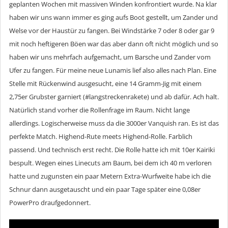
geplanten Wochen mit massiven Winden konfrontiert wurde. Na klar
haben wir uns wann immer es ging aufs Boot gestellt, um Zander und
Welse vor der Haustür zu fangen. Bei Windstärke 7 oder 8 oder gar 9
mit noch heftigeren Böen war das aber dann oft nicht möglich und so
haben wir uns mehrfach aufgemacht, um Barsche und Zander vom
Ufer zu fangen. Für meine neue Lunamis lief also alles nach Plan. Eine
Stelle mit Rückenwind ausgesucht, eine 14 Gramm-Jig mit einem
2,75er Grubster garniert (#langstreckenrakete) und ab dafür. Ach halt.
Natürlich stand vorher die Rollenfrage im Raum. Nicht lange
allerdings. Logischerweise muss da die 3000er Vanquish ran. Es ist das
perfekte Match. Highend-Rute meets Highend-Rolle. Farblich
passend. Und technisch erst recht. Die Rolle hatte ich mit 10er Kairiki
bespult. Wegen eines Linecuts am Baum, bei dem ich 40 m verloren
hatte und zugunsten ein paar Metern Extra-Wurfweite habe ich die
Schnur dann ausgetauscht und ein paar Tage später eine 0,08er
PowerPro draufgedonnert.