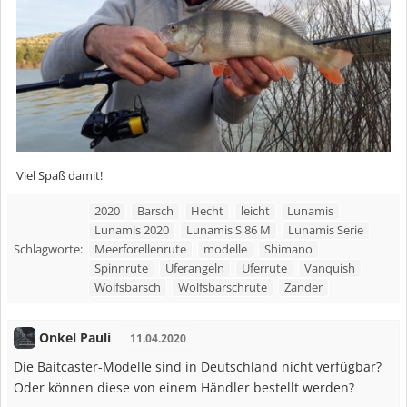
Viel Spaß damit!
2020
Barsch
Hecht
leicht
Lunamis
Lunamis 2020
Lunamis S 86 M
Lunamis Serie
Meerforellenrute
modelle
Shimano
Schlagworte:
Spinnrute
Uferangeln
Uferrute
Vanquish
Wolfsbarsch
Wolfsbarschrute
Zander
Onkel Pauli
11.04.2020
Die Baitcaster-Modelle sind in Deutschland nicht verfügbar?
Oder können diese von einem Händler bestellt werden?