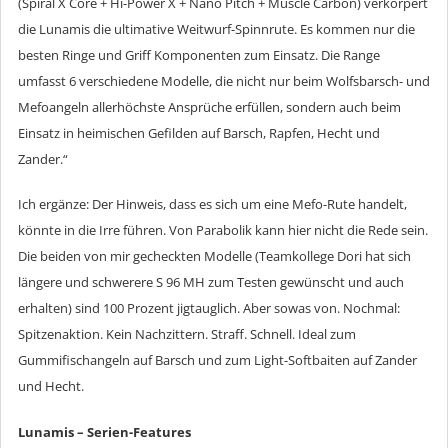
(Spiral X Core + Hi-Power X + Nano Pitch + Muscle Carbon) verkörpert
die Lunamis die ultimative Weitwurf-Spinnrute. Es kommen nur die
besten Ringe und Griff Komponenten zum Einsatz. Die Range
umfasst 6 verschiedene Modelle, die nicht nur beim Wolfsbarsch- und
Mefoangeln allerhöchste Ansprüche erfüllen, sondern auch beim
Einsatz in heimischen Gefilden auf Barsch, Rapfen, Hecht und
Zander.“
Ich ergänze: Der Hinweis, dass es sich um eine Mefo-Rute handelt,
könnte in die Irre führen. Von Parabolik kann hier nicht die Rede sein.
Die beiden von mir gecheckten Modelle (Teamkollege Dori hat sich
längere und schwerere S 96 MH zum Testen gewünscht und auch
erhalten) sind 100 Prozent jigtauglich. Aber sowas von. Nochmal:
Spitzenaktion. Kein Nachzittern. Straff. Schnell. Ideal zum
Gummifischangeln auf Barsch und zum Light-Softbaiten auf Zander
und Hecht.
Lunamis – Serien-Features