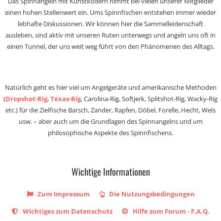
Das Spinnangeln mit Kunstködern nimmt bei vielen unserer Mitglieder
einen hohen Stellenwert ein. Ums Spinnfischen entstehen immer wieder
lebhafte Diskussionen. Wir können hier die Sammelleidenschaft
ausleben, sind aktiv mit unseren Ruten unterwegs und angeln uns oft in
einen Tunnel, der uns weit weg führt von den Phänomenen des Alltags.
Natürlich geht es hier viel um Angelgeräte und amerikanische Methoden
(
Dropshot-Rig
,
Texas-Rig
, Carolina-Rig, Softjerk, Splitshot-Rig, Wacky-Rig
etc.) für die Zielfische Barsch, Zander, Rapfen, Döbel, Forelle, Hecht, Wels
usw. – aber auch um die Grundlagen des Spinnangelns und um
philosophische Aspekte des Spinnfischens.
Wichtige Informationen
Zum Impressum
Die Nutzungsbedingungen
Wichtiges zum Datenschutz
Hilfe zum Forum - F.A.Q.