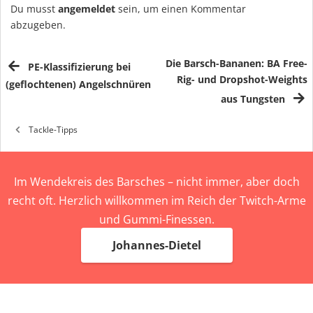
Du musst
angemeldet
sein, um einen Kommentar
abzugeben.
Die Barsch-Bananen: BA Free-
PE-Klassifizierung bei
Rig- und Dropshot-Weights
(geflochtenen) Angelschnüren
aus Tungsten
Tackle-Tipps
Im Wendekreis des Barsches – nicht immer, aber doch
recht oft. Herzlich willkommen im Reich der Twitch-Arme
und Gummi-Finessen.
Johannes-Dietel