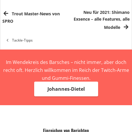
Neu für 2021: Shimano
Trout Master-News von
Exsence – alle Features, alle
SPRO
Modelle
Tackle-Tipps
Im Wendekreis des Barsches – nicht immer, aber doch
recht oft. Herzlich willkommen im Reich der Twitch-Arme
und Gummi-Finessen.
Johannes-Dietel
Einreichen von Berichten