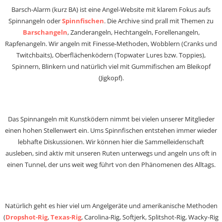
Barsch-Alarm (kurz BA) ist eine Angel-Website mit klarem Fokus aufs
Spinnangeln oder
Spinnfischen
. Die Archive sind prall mit Themen zu
Barschangeln
, Zanderangeln, Hechtangeln, Forellenangeln,
Rapfenangeln. Wir angeln mit Finesse-Methoden, Wobblern (Cranks und
Twitchbaits), Oberflächenködern (Topwater Lures bzw. Toppies),
Spinnern, Blinkern und natürlich viel mit Gummifischen am Bleikopf
(Jigkopf).
Das Spinnangeln mit Kunstködern nimmt bei vielen unserer Mitglieder
einen hohen Stellenwert ein. Ums Spinnfischen entstehen immer wieder
lebhafte Diskussionen. Wir können hier die Sammelleidenschaft
ausleben, sind aktiv mit unseren Ruten unterwegs und angeln uns oft in
einen Tunnel, der uns weit weg führt von den Phänomenen des Alltags.
Natürlich geht es hier viel um Angelgeräte und amerikanische Methoden
(
Dropshot-Rig
,
Texas-Rig
, Carolina-Rig, Softjerk, Splitshot-Rig, Wacky-Rig