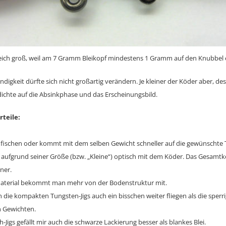
leich groß, weil am 7 Gramm Bleikopf mindestens 1 Gramm auf den Knubbel en
digkeit dürfte sich nicht großartig verändern. Je kleiner der Köder aber, de
dichte auf die Absinkphase und das Erscheinungsbild.
rteile:
fischen oder kommt mit dem selben Gewicht schneller auf die gewünschte 
t aufgrund seiner Größe (bzw. „Kleine“) optisch mit dem Köder. Das Gesamt
ner.
aterial bekommt man mehr von der Bodenstruktur mit.
 die kompakten Tungsten-Jigs auch ein bisschen weiter fliegen als die sper
n Gewichten.
h-Jigs gefällt mir auch die schwarze Lackierung besser als blankes Blei.