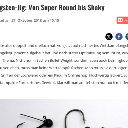
sten-Jig: Von Super Round bis Shaky
tel
am
27. Oktober 2018 um 10:10
Bei
e alles doppelt und dreifach hat, von jetzt auf nachher ins Wettkampfangeln
s Angelequipment aufgebaut hat und nach steter Optimierung bemüht ist, wi
m Thema. Nicht nur in Sachen Bullet-Weight, sondern eben auch beim Jigkopf
 zu verlieben, muss man keine Wettkämpfe fischen. Man muss sie dazu eigen
 Griff an der Lochwand oder ein Klick im Onlineshop. Hochwertig lackiert. 
ompakte Form. Hohes Gewicht. Klar will man am liebsten nur noch mit den