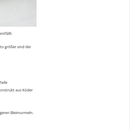
tfällt.
sto größer sind der
Tiefe
konstrukt aus Köder
rigeren Bleimurmeln.