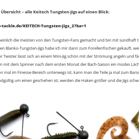
r Übersicht – alle Keitech Tungsten-Jigs auf einen Blick:
tackle.de/KEITECH-Tungsten-Jigs_2?ba=1
heinlich die meisten von den Tungsten-Fans gemacht und bin mit sündhaft t
ten Blanko-Tungsten-Jigs habe ich mir dann zum Forellenfischen gekauft, wei
er Twister lässt sich an einem Mini-Jig schön mit der Strömung angeln und f
ern mit dem Spinner nach dem ersten Monat der Bach-Saison ein müdes Läc
mal im Finesse-Bereich unterwegs ist, kann man die Teile ja mal zum Bars
gültig um einen geschehen ist, werden die Haken größer und die Jigs schw