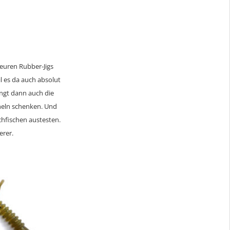
euren Rubber-Jigs
l es da auch absolut
ängt dann auch die
heln schenken. Und
chfischen austesten.
erer.