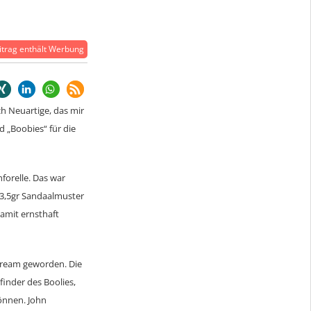
trag enthält Werbung
ich Neuartige, das mir
d „Boobies“ für die
forelle. Das war
n 3,5gr Sandaalmuster
damit ernsthaft
tream geworden. Die
rfinder des Boolies,
önnen. John