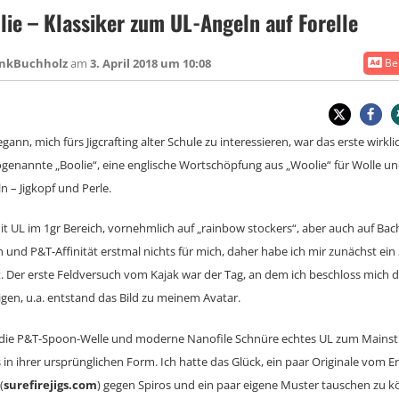
ie – Klassiker zum UL-Angeln auf Forelle
ankBuchholz
am
3. April 2018 um 10:08
Bei
egann, mich fürs Jigcrafting alter Schule zu interessieren, war das erste wirkl
ogenannte „Boolie“, eine englische Wortschöpfung aus „Woolie“ für Wolle un
 – Jigkopf und Perle.
t UL im 1gr Bereich, vornehmlich auf „rainbow stockers“, aber auch auf Bach
 und P&T-Affinität erstmal nichts für mich, daher habe ich mir zunächst ei
t. Der erste Feldversuch vom Kajak war der Tag, an dem ich beschloss mich 
igen, u.a. entstand das Bild zu meinem Avatar.
h die P&T-Spoon-Welle und moderne Nanofile Schnüre echtes UL zum Mains
ies in ihrer ursprünglichen Form. Ich hatte das Glück, ein paar Originale vom E
(
surefirejigs.com
) gegen Spiros und ein paar eigene Muster tauschen zu k