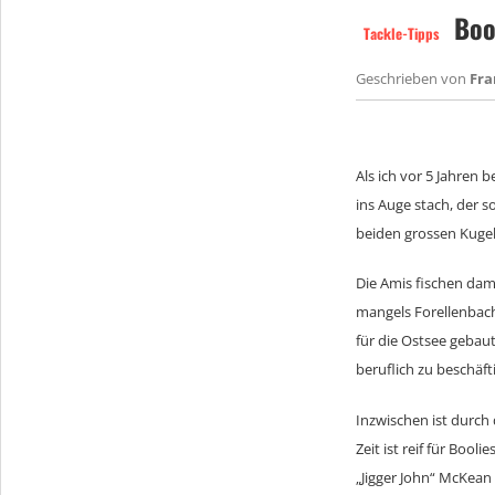
Bool
Tackle-Tipps
Geschrieben von
Fr
Als ich vor 5 Jahren b
ins Auge stach, der s
beiden grossen Kugeln
Die Amis fischen dami
mangels Forellenbach
für die Ostsee gebau
beruflich zu beschäft
Inzwischen ist durc
Zeit ist reif für Bool
„Jigger John“ McKean 