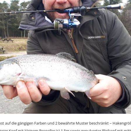
hst auf die gängigen Farben und 2 bewährte Muster beschränkt – Hakengrö
freier Kopf mit kleinem Propeller (s) 1,5gr sowie gepulverter Bleikopf mit mit