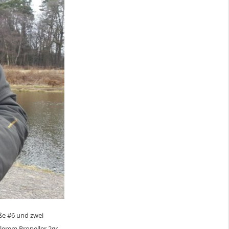
ße #6 und zwei
tlerem Propeller 2gr.