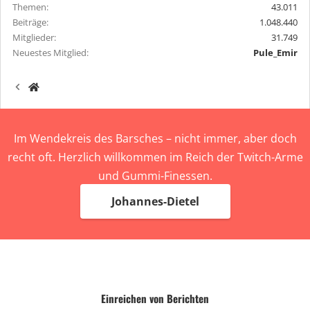
Themen
43.011
Beiträge
1.048.440
Mitglieder
31.749
Neuestes Mitglied
Pule_Emir
Im Wendekreis des Barsches – nicht immer, aber doch
recht oft. Herzlich willkommen im Reich der Twitch-Arme
und Gummi-Finessen.
Johannes-Dietel
Einreichen von Berichten