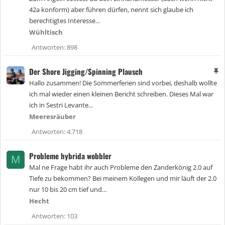
42a konform) aber führen dürfen, nennt sich glaube ich
berechtigtes Interesse...
Wühltisch
Antworten
898
Der Shore Jigging/Spinning Plausch
A
n
Hallo zusammen! Die Sommerferien sind vorbei, deshalb wollte
g
ich mal wieder einen kleinen Bericht schreiben. Dieses Mal war
e
ich in Sestri Levante...
h
e
Meeresräuber
f
Antworten
4.718
t
e
t
Probleme hybrida wobbler
M
Mal ne Frage habt ihr auch Probleme den Zanderkönig 2.0 auf
Tiefe zu bekommen? Bei meinem Kollegen und mir läuft der 2.0
nur 10 bis 20 cm tief und...
Hecht
Antworten
103