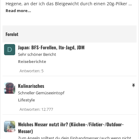
Hegene, an der ich das Bleigewicht durch einen 20g-Pilker …
Read more…
Forolot
Japan: BFS-Forellen, Ito-Jagd, JDM
D
Sehr schöner Bericht
Reiseberichte
Antworten
5
Kulinarisches
A
n
Schneller Gemüseeintopf
g
Lifestyle
e
h
Antworten
12.777
e
f
Welches Messer nutzt ihr? (Küchen-/Filetier-/Outdoor-
t
e
Messer)
t
Zum Angeln solltest du dein Einhandmesser (auch wenn nicht