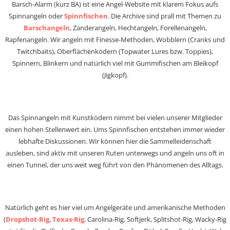
Barsch-Alarm (kurz BA) ist eine Angel-Website mit klarem Fokus aufs
Spinnangeln oder
Spinnfischen
. Die Archive sind prall mit Themen zu
Barschangeln
, Zanderangeln, Hechtangeln, Forellenangeln,
Rapfenangeln. Wir angeln mit Finesse-Methoden, Wobblern (Cranks und
Twitchbaits), Oberflächenködern (Topwater Lures bzw. Toppies),
Spinnern, Blinkern und natürlich viel mit Gummifischen am Bleikopf
(Jigkopf).
Das Spinnangeln mit Kunstködern nimmt bei vielen unserer Mitglieder
einen hohen Stellenwert ein. Ums Spinnfischen entstehen immer wieder
lebhafte Diskussionen. Wir können hier die Sammelleidenschaft
ausleben, sind aktiv mit unseren Ruten unterwegs und angeln uns oft in
einen Tunnel, der uns weit weg führt von den Phänomenen des Alltags.
Natürlich geht es hier viel um Angelgeräte und amerikanische Methoden
(
Dropshot-Rig
,
Texas-Rig
, Carolina-Rig, Softjerk, Splitshot-Rig, Wacky-Rig