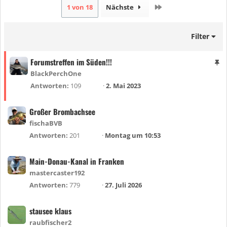
Letzte
1 von 18
Nächste
Filter
Forumstreffen im Süden!!!
A
n
BlackPerchOne
g
Antworten
109
2. Mai 2023
e
h
Großer Brombachsee
e
fischaBVB
f
Antworten
201
Montag um 10:53
t
e
Main-Donau-Kanal in Franken
t
mastercaster192
Antworten
779
27. Juli 2026
stausee klaus
raubfischer2