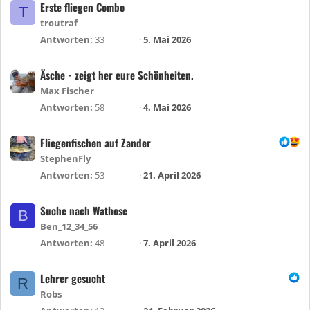
Erste fliegen Combo
T
troutraf
Antworten
33
5. Mai 2026
Äsche - zeigt her eure Schönheiten.
Max Fischer
Antworten
58
4. Mai 2026
Fliegenfischen auf Zander
StephenFly
Antworten
53
21. April 2026
Suche nach Wathose
B
Ben_12_34_56
Antworten
48
7. April 2026
Lehrer gesucht
R
Robs