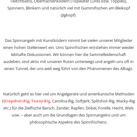
Twitchbaits), Oberflächenködern (Topwater Lures bzw. Toppies),
Spinnern, Blinkern und natürlich viel mit Gummifischen am Bleikopf
(Jigkopf).
Das Spinnangeln mit Kunstködern nimmt bei vielen unserer Mitglieder
einen hohen Stellenwert ein. Ums Spinnfischen entstehen immer wieder
lebhafte Diskussionen. Wir können hier die Sammelleidenschaft
ausleben, sind aktiv mit unseren Ruten unterwegs und angeln uns oft in
einen Tunnel, der uns weit weg führt von den Phänomenen des Alltags.
Natürlich geht es hier viel um Angelgeräte und amerikanische Methoden
(
Dropshot-Rig
,
Texas-Rig
, Carolina-Rig, Softjerk, Splitshot-Rig, Wacky-Rig
etc.) für die Zielfische Barsch, Zander, Rapfen, Döbel, Forelle, Hecht, Wels
usw. – aber auch um die Grundlagen des Spinnangelns und um
philosophische Aspekte des Spinnfischens.