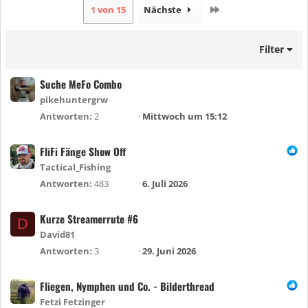
Letzte
1 von 15
Nächste
Filter
Suche MeFo Combo
pikehuntergrw
Antworten
2
Mittwoch um 15:12
FliFi Fänge Show Off
Tactical_Fishing
Antworten
483
6. Juli 2026
Kurze Streamerrute #6
D
David81
Antworten
3
29. Juni 2026
Fliegen, Nymphen und Co. - Bilderthread
Fetzi Fetzinger