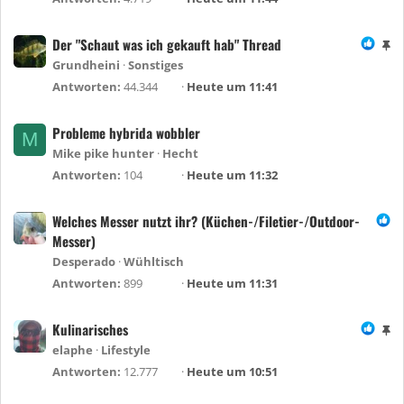
e
h
Der "Schaut was ich gekauft hab" Thread
A
e
n
Grundheini
Sonstiges
f
g
Antworten
44.344
Heute um 11:41
t
e
e
h
Probleme hybrida wobbler
t
M
e
Mike pike hunter
Hecht
f
Antworten
104
Heute um 11:32
t
e
Welches Messer nutzt ihr? (Küchen-/Filetier-/Outdoor-
t
Messer)
Desperado
Wühltisch
Antworten
899
Heute um 11:31
Kulinarisches
A
n
elaphe
Lifestyle
g
Antworten
12.777
Heute um 10:51
e