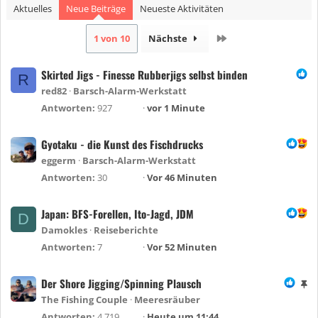
Aktuelles
Neue Beiträge
Neueste Aktivitäten
Letzte
1 von 10
Nächste
Skirted Jigs - Finesse Rubberjigs selbst binden
R
red82
Barsch-Alarm-Werkstatt
Antworten
927
vor 1 Minute
Gyotaku - die Kunst des Fischdrucks
eggerm
Barsch-Alarm-Werkstatt
Antworten
30
Vor 46 Minuten
Japan: BFS-Forellen, Ito-Jagd, JDM
D
Damokles
Reiseberichte
Antworten
7
Vor 52 Minuten
Der Shore Jigging/Spinning Plausch
A
n
The Fishing Couple
Meeresräuber
g
Antworten
4.719
Heute um 11:44