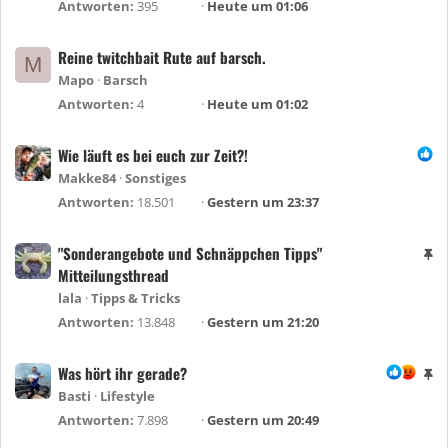
g
Antworten
395
Heute um 01:06
e
h
Reine twitchbait Rute auf barsch.
M
e
Mapo
Barsch
f
Antworten
4
Heute um 01:02
t
e
Wie läuft es bei euch zur Zeit?!
t
Makke84
Sonstiges
Antworten
18.501
Gestern um 23:37
"Sonderangebote und Schnäppchen Tipps"
A
Mitteilungsthread
n
g
lala
Tipps & Tricks
e
Antworten
13.848
Gestern um 21:20
h
e
Was hört ihr gerade?
A
f
n
Basti
Lifestyle
t
g
Antworten
7.898
Gestern um 20:49
e
e