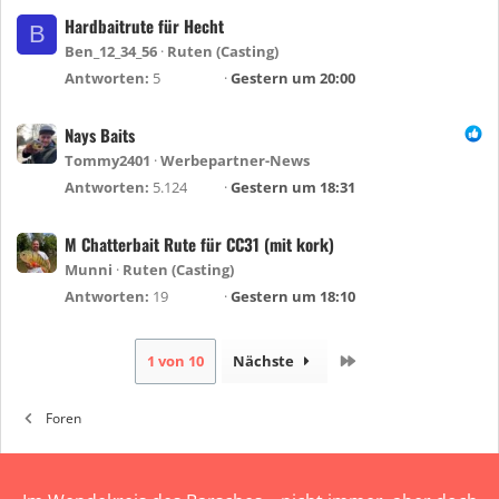
t
h
Hardbaitrute für Hecht
B
e
Ben_12_34_56
Ruten (Casting)
f
Antworten
5
Gestern um 20:00
t
e
Nays Baits
t
Tommy2401
Werbepartner-News
Antworten
5.124
Gestern um 18:31
M Chatterbait Rute für CC31 (mit kork)
Munni
Ruten (Casting)
Antworten
19
Gestern um 18:10
Letzte
1 von 10
Nächste
Foren