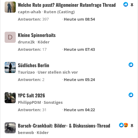
h
Welche Rute passt? Allgemeiner Rutenfrage Thread
A
e
n
captn-ahab
Ruten (Casting)
f
g
Antworten
397
Heute um 08:54
t
e
e
h
Kleine Spinnerbaits
t
D
e
drunx2k
Köder
f
Antworten
17
Heute um 07:43
t
e
Südliches Berlin
t
Tsurizao
User stellen sich vor
Antworten
2
Heute um 05:24
YPC Salt 2026
PhilippPDM
Sonstiges
Antworten
31
Heute um 04:22
Barsch-Crankbait: Bilder- & Diskussions-Thread
A
n
benwob
Köder