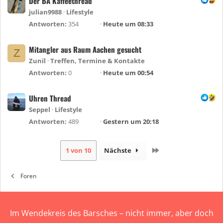
Der BA Kaffeethread
julian9988
Lifestyle
Antworten
354
Heute um 08:33
Mitangler aus Raum Aachen gesucht
Z
Zunil
Treffen, Termine & Kontakte
Antworten
0
Heute um 00:54
Uhren Thread
Seppel
Lifestyle
Antworten
489
Gestern um 20:18
Letzte
1 von 10
Nächste
Foren
Im Wendekreis des Barsches – nicht immer, aber doch