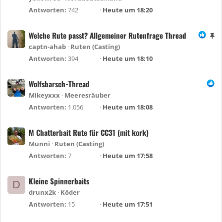
Antworten
742
Heute um 18:20
Welche Rute passt? Allgemeiner Rutenfrage Thread
A
n
captn-ahab
Ruten (Casting)
g
Antworten
394
Heute um 18:10
e
h
Wolfsbarsch-Thread
e
Mikeyxxx
Meeresräuber
f
Antworten
1.056
Heute um 18:08
t
e
M Chatterbait Rute für CC31 (mit kork)
t
Munni
Ruten (Casting)
Antworten
7
Heute um 17:58
Kleine Spinnerbaits
D
drunx2k
Köder
Antworten
15
Heute um 17:51