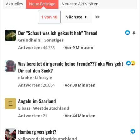
Aktuelles
Neue Beiträge
Neueste Aktivitäten
Letzte
1 von 10
Nächste
Der "Schaut was ich gekauft hab" Thread
A
n
Grundheini
Sonstiges
g
Antworten
44.333
Vor 9 Minuten
e
h
Was bereitet dir gerade keine Freude??? aka Was geht
e
Dir auf den Sack?
f
elaphe
Lifestyle
t
Antworten
20.864
Vor 38 Minuten
e
t
Angeln im Saarland
E
Elbass
Westdeutschland
Antworten
21
Vor 44 Minuten
Hamburg was geht?
yellowred
Norddeutschland