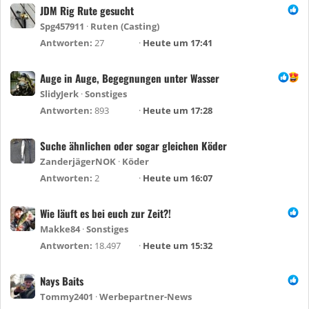
JDM Rig Rute gesucht
Spg457911
Ruten (Casting)
Antworten
27
Heute um 17:41
Auge in Auge, Begegnungen unter Wasser
SlidyJerk
Sonstiges
Antworten
893
Heute um 17:28
Suche ähnlichen oder sogar gleichen Köder
ZanderjägerNOK
Köder
Antworten
2
Heute um 16:07
Wie läuft es bei euch zur Zeit?!
Makke84
Sonstiges
Antworten
18.497
Heute um 15:32
Nays Baits
Tommy2401
Werbepartner-News