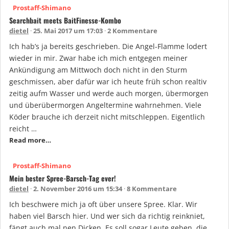
Prostaff-Shimano
Searchbait meets BaitFinesse-Kombo
dietel
25. Mai 2017 um 17:03
2 Kommentare
Ich hab’s ja bereits geschrieben. Die Angel-Flamme lodert
wieder in mir. Zwar habe ich mich entgegen meiner
Ankündigung am Mittwoch doch nicht in den Sturm
geschmissen, aber dafür war ich heute früh schon realtiv
zeitig aufm Wasser und werde auch morgen, übermorgen
und überübermorgen Angeltermine wahrnehmen. Viele
Köder brauche ich derzeit nicht mitschleppen. Eigentlich
reicht …
Read more…
Prostaff-Shimano
Mein bester Spree-Barsch-Tag ever!
dietel
2. November 2016 um 15:34
8 Kommentare
Ich beschwere mich ja oft über unsere Spree. Klar. Wir
haben viel Barsch hier. Und wer sich da richtig reinkniet,
fängt auch mal nen Dicken. Es soll sogar Leute geben, die