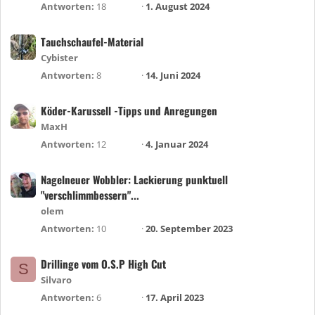
Antworten
18
1. August 2024
Tauchschaufel-Material
Cybister
Antworten
8
14. Juni 2024
Köder-Karussell -Tipps und Anregungen
MaxH
Antworten
12
4. Januar 2024
Nagelneuer Wobbler: Lackierung punktuell
"verschlimmbessern"...
olem
Antworten
10
20. September 2023
Drillinge vom O.S.P High Cut
S
Silvaro
Antworten
6
17. April 2023