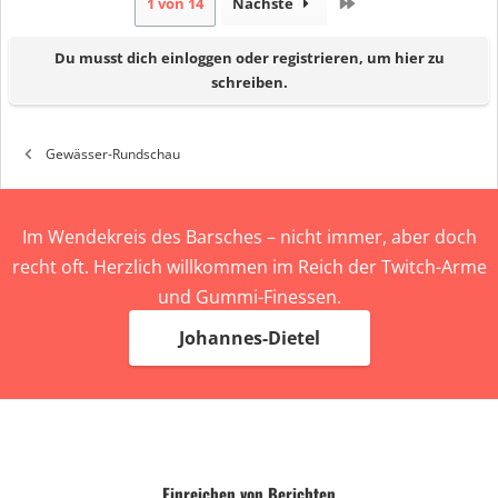
Letzte
1 von 14
Nächste
Du musst dich einloggen oder registrieren, um hier zu
schreiben.
Gewässer-Rundschau
Im Wendekreis des Barsches – nicht immer, aber doch
recht oft. Herzlich willkommen im Reich der Twitch-Arme
und Gummi-Finessen.
Johannes-Dietel
Einreichen von Berichten