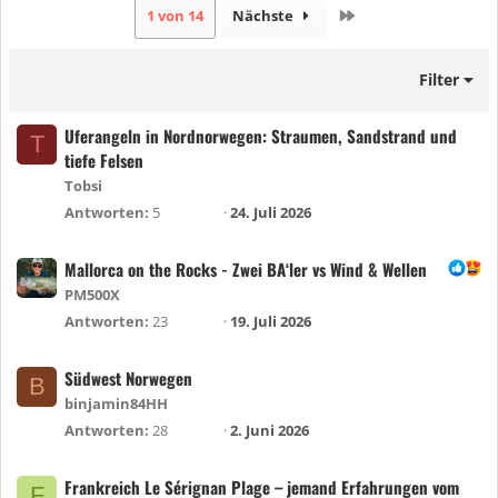
Letzte
1 von 14
Nächste
Filter
Uferangeln in Nordnorwegen: Straumen, Sandstrand und
T
tiefe Felsen
Tobsi
Antworten
5
24. Juli 2026
Mallorca on the Rocks - Zwei BA‘ler vs Wind & Wellen
PM500X
Antworten
23
19. Juli 2026
Südwest Norwegen
B
binjamin84HH
Antworten
28
2. Juni 2026
Frankreich Le Sérignan Plage – jemand Erfahrungen vom
F