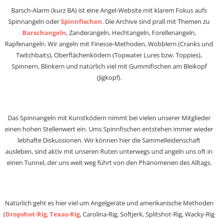
Barsch-Alarm (kurz BA) ist eine Angel-Website mit klarem Fokus aufs
Spinnangeln oder
Spinnfischen
. Die Archive sind prall mit Themen zu
Barschangeln
, Zanderangeln, Hechtangeln, Forellenangeln,
Rapfenangeln. Wir angeln mit Finesse-Methoden, Wobblern (Cranks und
Twitchbaits), Oberflächenködern (Topwater Lures bzw. Toppies),
Spinnern, Blinkern und natürlich viel mit Gummifischen am Bleikopf
(Jigkopf).
Das Spinnangeln mit Kunstködern nimmt bei vielen unserer Mitglieder
einen hohen Stellenwert ein. Ums Spinnfischen entstehen immer wieder
lebhafte Diskussionen. Wir können hier die Sammelleidenschaft
ausleben, sind aktiv mit unseren Ruten unterwegs und angeln uns oft in
einen Tunnel, der uns weit weg führt von den Phänomenen des Alltags.
Natürlich geht es hier viel um Angelgeräte und amerikanische Methoden
(
Dropshot-Rig
,
Texas-Rig
, Carolina-Rig, Softjerk, Splitshot-Rig, Wacky-Rig