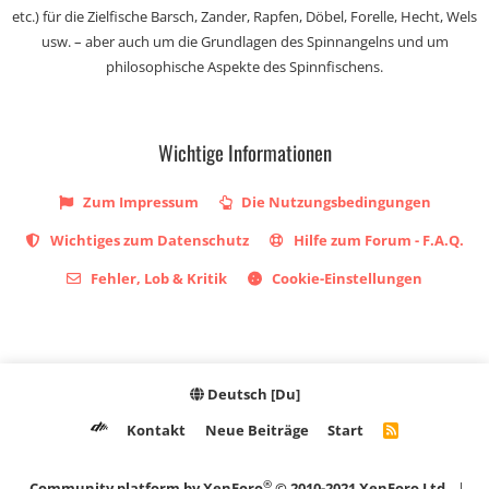
etc.) für die Zielfische Barsch, Zander, Rapfen, Döbel, Forelle, Hecht, Wels
usw. – aber auch um die Grundlagen des Spinnangelns und um
philosophische Aspekte des Spinnfischens.
Wichtige Informationen
Zum Impressum
Die Nutzungsbedingungen
Wichtiges zum Datenschutz
Hilfe zum Forum - F.A.Q.
Fehler, Lob & Kritik
Cookie-Einstellungen
Deutsch [Du]
Kontakt
Neue Beiträge
Start
R
S
S
®
Community platform by XenForo
© 2010-2021 XenForo Ltd.
|