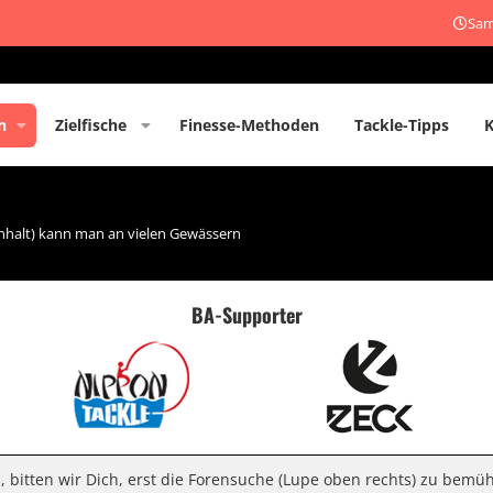
Sam
n
Zielfische
Finesse-Methoden
Tackle-Tipps
halt) kann man an vielen Gewässern
BA-Supporter
n, bitten wir Dich, erst die Forensuche (Lupe oben rechts) zu bemü