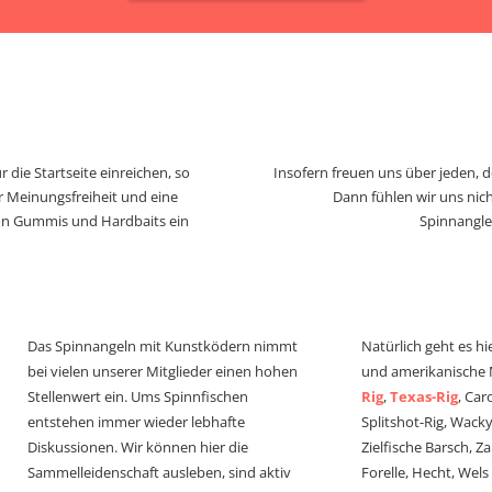
 die Startseite einreichen, so
Insofern freuen uns über jeden, 
r Meinungsfreiheit und eine
Dann fühlen wir uns nich
von Gummis und Hardbaits ein
Spinnangle
Das Spinnangeln mit Kunstködern nimmt
Natürlich geht es hi
bei vielen unserer Mitglieder einen hohen
und amerikanische
Stellenwert ein. Ums Spinnfischen
Rig
,
Texas-Rig
, Car
entstehen immer wieder lebhafte
Splitshot-Rig, Wacky-
Diskussionen. Wir können hier die
Zielfische Barsch, Z
Sammelleidenschaft ausleben, sind aktiv
Forelle, Hecht, Wel