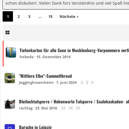
schon diskutiert. Vielen Dank fürs Verständnis und viel Spaß hie
1
2
3
…
15
Nächste
Tiefenkarten für alle Seen in Mecklenburg-Vorpommern verf
hebeda
15. Dezember 2014
"Mittlere Elbe"-Sammelthread
Jogginghosenheini
7. Juni 2024
2
3
4
Bleilochtalsperre / Hohenwarte Talsperre / Saalekaskaden- a
rschlag
23. Mai 2016
13
14
15
Barsche in Leipzig