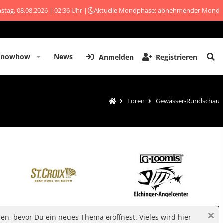
stag, 08.08.2026 | 02:36 Uhr |
Aktuelle Mondphase: abnehmender Mond
Knowhow
News
Anmelden
Registrieren
Foren
Gewässer-Rundschau
hen, bevor Du ein neues Thema eröffnest. Vieles wird hier