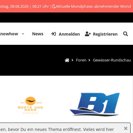
stag, 08.08.2026 | 06:21 Uhr |
Aktuelle Mondphase: abnehmender Mond
Knowhow
News
Anmelden
Registrieren
Foren
Gewässer-Rundschau
hen, bevor Du ein neues Thema eröffnest. Vieles wird hier