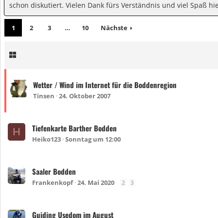
schon diskutiert. Vielen Dank fürs Verständnis und viel Spaß hie
1
2
3
…
10
Nächste
Wetter / Wind im Internet für die Boddenregion
Tinsen
24. Oktober 2007
Tiefenkarte Barther Bodden
H
Heiko123
Sonntag um 12:00
Saaler Bodden
Frankenkopf
24. Mai 2020
2
3
Guiding Usedom im August