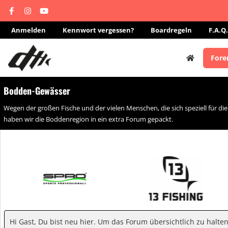
Anmelden
Kennwort vergessen?
Boardregeln
F.A.Q.
Fore
Bodden-Gewässer
Wegen der großen Fische und der vielen Menschen, die sich speziell für di
haben wir die Boddenregion in ein extra Forum gepackt.
Hi Gast, Du bist neu hier. Um das Forum übersichtlich zu halte