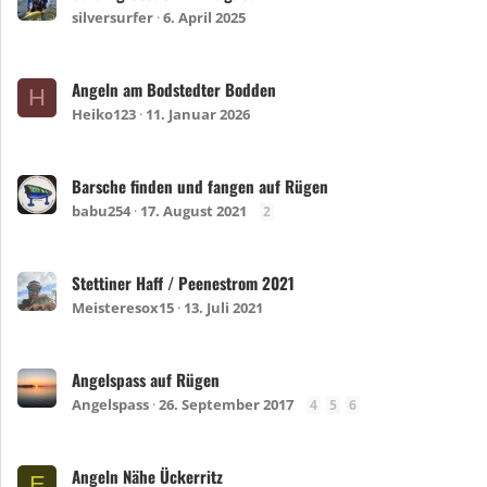
silversurfer
6. April 2025
Angeln am Bodstedter Bodden
H
Heiko123
11. Januar 2026
Barsche finden und fangen auf Rügen
babu254
17. August 2021
2
Stettiner Haff / Peenestrom 2021
Meisteresox15
13. Juli 2021
Angelspass auf Rügen
Angelspass
26. September 2017
4
5
6
Angeln Nähe Ückerritz
E