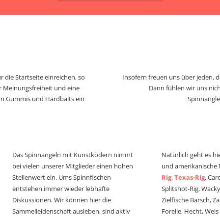
 die Startseite einreichen, so
Insofern freuen uns über jeden, 
r Meinungsfreiheit und eine
Dann fühlen wir uns nich
von Gummis und Hardbaits ein
Spinnangle
Das Spinnangeln mit Kunstködern nimmt
Natürlich geht es hi
bei vielen unserer Mitglieder einen hohen
und amerikanische
Stellenwert ein. Ums Spinnfischen
Rig
,
Texas-Rig
, Car
entstehen immer wieder lebhafte
Splitshot-Rig, Wacky-
Diskussionen. Wir können hier die
Zielfische Barsch, Z
Sammelleidenschaft ausleben, sind aktiv
Forelle, Hecht, Wel