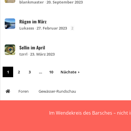
blankmaster
20. September 2023
Rügen im März
Lukasss
27. Februar 2023
2
Sellin im April
tzrrl
23. März 2023
1
2
3
…
10
Nächste
Foren
Gewässer-Rundschau
Im Wendekreis des Barsches – nicht 