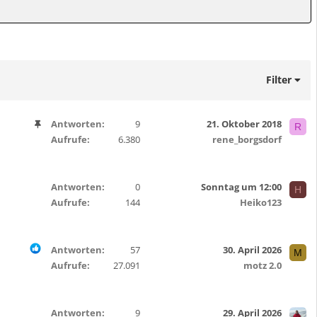
Filter
A
Antworten
9
21. Oktober 2018
R
n
Aufrufe
6.380
rene_borgsdorf
g
e
h
Antworten
0
Sonntag um 12:00
H
e
Aufrufe
144
Heiko123
f
t
e
Antworten
57
30. April 2026
M
t
Aufrufe
27.091
motz 2.0
Antworten
9
29. April 2026