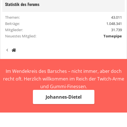
Statistik des Forums
Themen
43.011
Beiträge
1.048.341
Mitglieder
31.739
Neuestes Mitglied
Tomepipe
Im Wendekreis des Barsches – nicht immer, aber doch
recht oft. Herzlich willkommen im Reich der Twitch-Arme
und Gummi-Finessen.
Johannes-Dietel