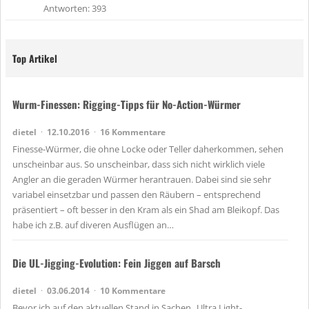
e
Antworten
393
f
t
e
t
Top Artikel
Wurm-Finessen: Rigging-Tipps für No-Action-Würmer
dietel
12.10.2016
16 Kommentare
Finesse-Würmer, die ohne Locke oder Teller daherkommen, sehen
unscheinbar aus. So unscheinbar, dass sich nicht wirklich viele
Angler an die geraden Würmer herantrauen. Dabei sind sie sehr
variabel einsetzbar und passen den Räubern – entsprechend
präsentiert – oft besser in den Kram als ein Shad am Bleikopf. Das
habe ich z.B. auf diveren Ausflügen an…
Die UL-Jigging-Evolution: Fein Jiggen auf Barsch
dietel
03.06.2014
10 Kommentare
Bevor ich auf den aktuellen Stand in Sachen „Ultra Light-