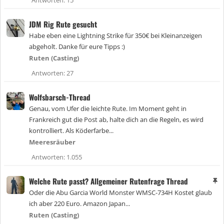
JDM Rig Rute gesucht
Habe eben eine Lightning Strike für 350€ bei Kleinanzeigen
abgeholt. Danke für eure Tipps :)
Ruten (Casting)
Antworten
27
Wolfsbarsch-Thread
Genau, vom Ufer die leichte Rute. Im Moment geht in
Frankreich gut die Post ab, halte dich an die Regeln, es wird
kontrolliert. Als Köderfarbe...
Meeresräuber
Antworten
1.055
Welche Rute passt? Allgemeiner Rutenfrage Thread
A
n
Oder die Abu Garcia World Monster WMSC-734H Kostet glaub
g
ich aber 220 Euro. Amazon Japan...
e
Ruten (Casting)
h