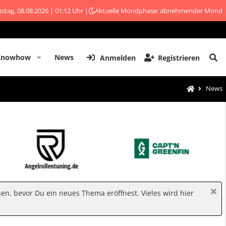
stag, 08.08.2026 | 01:12 Uhr |
Aktuelle Mondphase: abnehmender Mond
Knowhow
News
Anmelden
Registrieren
News
hen, bevor Du ein neues Thema eröffnest. Vieles wird hier