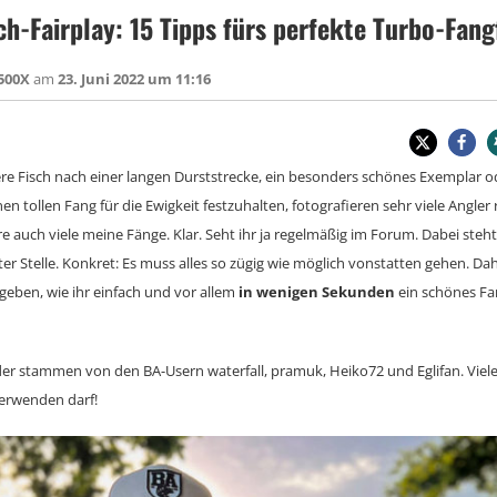
ch-Fairplay: 15 Tipps fürs perfekte Turbo-Fang
500X
am
23. Juni 2022 um 11:16
ßere Fisch nach einer langen Durststrecke, ein besonders schönes Exemplar 
en tollen Fang für die Ewigkeit festzuhalten, fotografieren sehr viele Angler
ere auch viele meine Fänge. Klar. Seht ihr ja regelmäßig im Forum. Dabei steh
ter Stelle. Konkret: Es muss alles so zügig wie möglich vonstatten gehen. D
geben, wie ihr einfach und vor allem
in wenigen Sekunden
ein schönes F
lder stammen von den BA-Usern waterfall, pramuk, Heiko72 und Eglifan. Viel
verwenden darf!