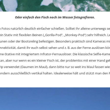
Oder einfach den Fisch noch im Wasser fotografieren.
h Fotos natürlich deutlich einfacher schießen. Solltet Ihr alleine unterwegs s
in Stativ mit flexiblen Beinen („Gorilla-Pod“, „Monkey-Pod“) sehr hilfreich. L
nen oder der Bootsreling befestigen. Besonders praktisch sind Kameras mi
ektivität, damit ihr euch selbst sehen und z. B. aus der Ferne auslösen kön
e-Stative mit integriertem Infrator-Fernauslöser. Die klassische Selfie-Ka
 an, aber nur wenn es ein kleiner Fisch ist, der problemlos mit einer Hand 
ip verwendet (Daumen im Maul), dann bitte nur so weit ins Maul fassen wie
ondern ausschließlich vertikal halten. Idealerweise hält und stützt man den 