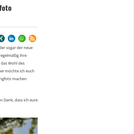
foto
oder sogar der neue
 regelmäßig ihre
t das Wohl des
aher möchte ich euch
angfoto machen
en Dank, dass ich eure