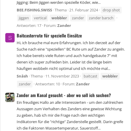
Jigging: Beim Jiggen werden spezielle Köder, wie...
BEE.FISHING.SWISS
Thema
21. Februar 2024
drop shot
jiggen
vertical
wobbler
zander
zander barsch
Antworten: 17
Forum:
Zander
Baitcasterrute für spezielle Einsätze
S
Hi, ich brauche mal eure Erfahrungen. Ich bin derzeit auf der
Suche nach eine "speziellen" BC Rute um auf Zander zu angeln.
Ich habe bereits viele Ruten und auch handgebaute 7" mit
denen ich super zufrieden bin. Leider ist die länge beim
häufigen wobbeln nicht optimal und ich möchte mal...
Snâsh
Thema
11. November 2023
baitcast
wobbler
zander
Antworten: 10
Forum:
Zander
Zander am Kanal gesucht - aber wo soll ich suchen?
Ein freudiges Hallo an alle Interessierten - um den zahlreichen
Aussagen zum Verhalten des Zanders eine gewisse Wichtung
zu geben, hab ich mir die Frage nach den wichtigen
Indikatoren für die "richtige" Zanderstelle gestellt. Darin greife
ich die Faktoren Wassertemperatur, Sauerstoff...