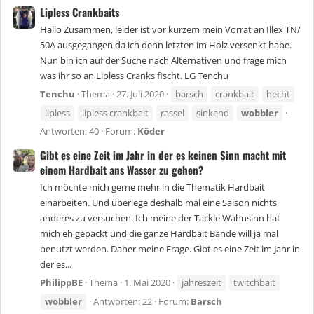
Lipless Crankbaits
Hallo Zusammen, leider ist vor kurzem mein Vorrat an Illex TN/
50A ausgegangen da ich denn letzten im Holz versenkt habe.
Nun bin ich auf der Suche nach Alternativen und frage mich
was ihr so an Lipless Cranks fischt. LG Tenchu
Tenchu
Thema
27. Juli 2020
barsch
crankbait
hecht
lipless
lipless crankbait
rassel
sinkend
wobbler
Antworten: 40
Forum:
Köder
Gibt es eine Zeit im Jahr in der es keinen Sinn macht mit
einem Hardbait ans Wasser zu gehen?
Ich möchte mich gerne mehr in die Thematik Hardbait
einarbeiten. Und überlege deshalb mal eine Saison nichts
anderes zu versuchen. Ich meine der Tackle Wahnsinn hat
mich eh gepackt und die ganze Hardbait Bande will ja mal
benutzt werden. Daher meine Frage. Gibt es eine Zeit im Jahr in
der es...
PhilippBE
Thema
1. Mai 2020
jahreszeit
twitchbait
wobbler
Antworten: 22
Forum:
Barsch