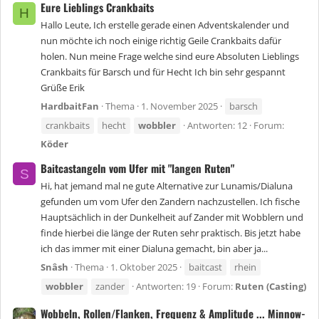
Eure Lieblings Crankbaits
H
Hallo Leute, Ich erstelle gerade einen Adventskalender und
nun möchte ich noch einige richtig Geile Crankbaits dafür
holen. Nun meine Frage welche sind eure Absoluten Lieblings
Crankbaits für Barsch und für Hecht Ich bin sehr gespannt
Grüße Erik
HardbaitFan
Thema
1. November 2025
barsch
crankbaits
hecht
wobbler
Antworten: 12
Forum:
Köder
Baitcastangeln vom Ufer mit "langen Ruten"
S
Hi, hat jemand mal ne gute Alternative zur Lunamis/Dialuna
gefunden um vom Ufer den Zandern nachzustellen. Ich fische
Hauptsächlich in der Dunkelheit auf Zander mit Wobblern und
finde hierbei die länge der Ruten sehr praktisch. Bis jetzt habe
ich das immer mit einer Dialuna gemacht, bin aber ja...
Snâsh
Thema
1. Oktober 2025
baitcast
rhein
wobbler
zander
Antworten: 19
Forum:
Ruten (Casting)
Wobbeln, Rollen/Flanken, Frequenz & Amplitude ... Minnow-