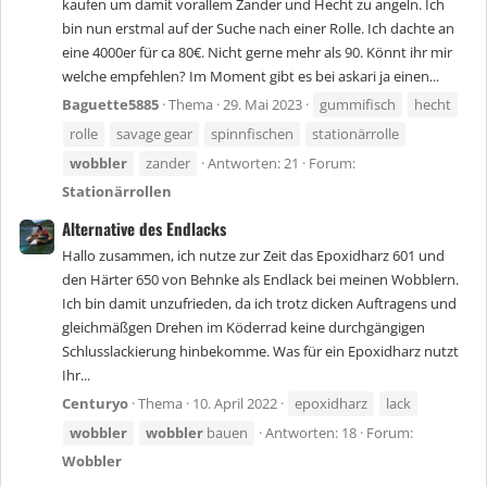
kaufen um damit vorallem Zander und Hecht zu angeln. Ich
bin nun erstmal auf der Suche nach einer Rolle. Ich dachte an
eine 4000er für ca 80€. Nicht gerne mehr als 90. Könnt ihr mir
welche empfehlen? Im Moment gibt es bei askari ja einen...
Baguette5885
Thema
29. Mai 2023
gummifisch
hecht
rolle
savage gear
spinnfischen
stationärrolle
wobbler
zander
Antworten: 21
Forum:
Stationärrollen
Alternative des Endlacks
Hallo zusammen, ich nutze zur Zeit das Epoxidharz 601 und
den Härter 650 von Behnke als Endlack bei meinen Wobblern.
Ich bin damit unzufrieden, da ich trotz dicken Auftragens und
gleichmäßgen Drehen im Köderrad keine durchgängigen
Schlusslackierung hinbekomme. Was für ein Epoxidharz nutzt
Ihr...
Centuryo
Thema
10. April 2022
epoxidharz
lack
wobbler
wobbler
bauen
Antworten: 18
Forum:
Wobbler