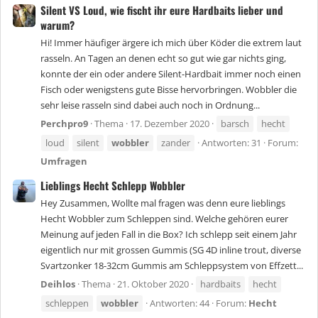
Silent VS Loud, wie fischt ihr eure Hardbaits lieber und
warum?
Hi! Immer häufiger ärgere ich mich über Köder die extrem laut
rasseln. An Tagen an denen echt so gut wie gar nichts ging,
konnte der ein oder andere Silent-Hardbait immer noch einen
Fisch oder wenigstens gute Bisse hervorbringen. Wobbler die
sehr leise rasseln sind dabei auch noch in Ordnung...
Perchpro9
Thema
17. Dezember 2020
barsch
hecht
loud
silent
wobbler
zander
Antworten: 31
Forum:
Umfragen
Lieblings Hecht Schlepp Wobbler
Hey Zusammen, Wollte mal fragen was denn eure lieblings
Hecht Wobbler zum Schleppen sind. Welche gehören eurer
Meinung auf jeden Fall in die Box? Ich schlepp seit einem Jahr
eigentlich nur mit grossen Gummis (SG 4D inline trout, diverse
Svartzonker 18-32cm Gummis am Schleppsystem von Effzett...
Deihlos
Thema
21. Oktober 2020
hardbaits
hecht
schleppen
wobbler
Antworten: 44
Forum:
Hecht