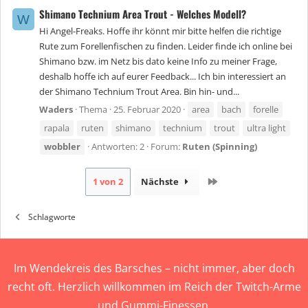
Shimano Technium Area Trout - Welches Modell?
W
Hi Angel-Freaks. Hoffe ihr könnt mir bitte helfen die richtige
Rute zum Forellenfischen zu finden. Leider finde ich online bei
Shimano bzw. im Netz bis dato keine Info zu meiner Frage,
deshalb hoffe ich auf eurer Feedback... Ich bin interessiert an
der Shimano Technium Trout Area. Bin hin- und...
Waders
Thema
25. Februar 2020
area
bach
forelle
rapala
ruten
shimano
technium
trout
ultra light
wobbler
Antworten: 2
Forum:
Ruten (Spinning)
Letzte
1 von 2
Nächste
Schlagworte
Im Wendekreis des Barsches – nicht immer, aber doch
recht oft. Herzlich willkommen im Reich der Twitch-Arme
und Gummi-Finessen.