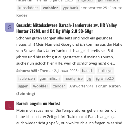
nuzlersn
Thema
3. Januar 2025
angelbox
gummifisch
kunstköder
wobbler
ypc bank
Antworten: 25
Forum:
Köder
Gesucht: Mittelschwere Barsch-Zanderrute zw. HR Valley
S
Hunter 712ML und BE Jig Whip 2.0 30-60gr
Schönen guten Morgen allerseits und noch ein gesundes
neues Jahr! Mein Name ist Georg und ich komme aus der Nähe
von Schweinfurt, Unterfranken. Ich angele bereits seit 5-6
Jahren und bin recht gut ausgestattet auf meinen Touren,
suche nun jedoch hier Hilfe, weil ich schlichtweg nicht die...
Schorsch85
Thema
2. Januar 2025
barsch
bullseye
faulenzen
gummifisch
hearty rise
jig
jig whip2.0
jiggen
wobbler
zander
Antworten: 41
Forum:
Ruten
(Spinning)
Barsch angeln im Herbst
L
Moin moin zusammen Die Temperaturen gehen runter, oft
habe ich in letzter Zeit gehört "bald macht Barsch angeln ja
auch wieder richtig Spaß", nun wollte ich euch fragen: Was sind