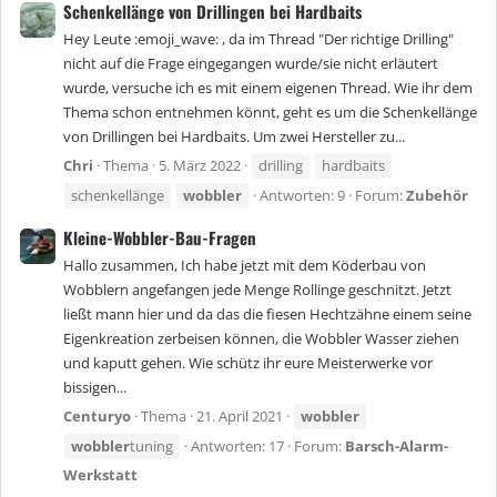
Schenkellänge von Drillingen bei Hardbaits
Hey Leute :emoji_wave: , da im Thread "Der richtige Drilling"
nicht auf die Frage eingegangen wurde/sie nicht erläutert
wurde, versuche ich es mit einem eigenen Thread. Wie ihr dem
Thema schon entnehmen könnt, geht es um die Schenkellänge
von Drillingen bei Hardbaits. Um zwei Hersteller zu...
Chri
Thema
5. März 2022
drilling
hardbaits
schenkellänge
wobbler
Antworten: 9
Forum:
Zubehör
Kleine-Wobbler-Bau-Fragen
Hallo zusammen, Ich habe jetzt mit dem Köderbau von
Wobblern angefangen jede Menge Rollinge geschnitzt. Jetzt
ließt mann hier und da das die fiesen Hechtzähne einem seine
Eigenkreation zerbeisen können, die Wobbler Wasser ziehen
und kaputt gehen. Wie schütz ihr eure Meisterwerke vor
bissigen...
Centuryo
Thema
21. April 2021
wobbler
wobbler
tuning
Antworten: 17
Forum:
Barsch-Alarm-
Werkstatt