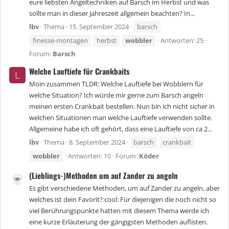
eure liebsten Angeltechniken auf Barsch im Herbst und was
sollte man in dieser Jahreszeit allgemein beachten? In...
lbv
Thema
15. September 2024
barsch
finesse-montagen
herbst
wobbler
Antworten: 25
Forum:
Barsch
Welche Lauftiefe für Crankbaits
L
Moin zusammen TLDR: Welche Lauftiefe bei Wobblern für
welche Situation? Ich würde mir gerne zum Barsch angeln
meinen ersten Crankbait bestellen. Nun bin ich nicht sicher in
welchen Situationen man welche Lauftiefe verwenden sollte.
Allgemeine habe ich oft gehört, dass eine Lauftiefe von ca 2...
lbv
Thema
8. September 2024
barsch
crankbait
wobbler
Antworten: 10
Forum:
Köder
(Lieblings-)Methoden um auf Zander zu angeln
Es gibt verschiedene Methoden, um auf Zander zu angeln, aber
welches ist dein Favorit?:cool: Für diejenigen die noch nicht so
viel Berührungspunkte hatten mit diesem Thema werde ich
eine kurze Erläuterung der gängigsten Methoden auflisten.