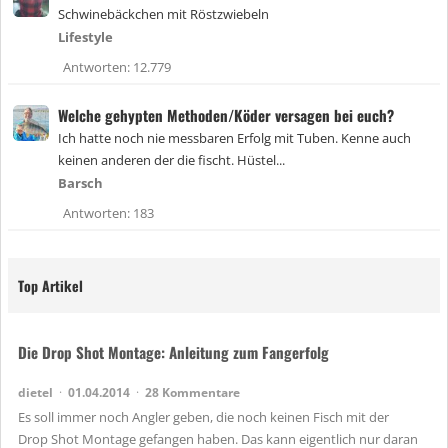
n
Schwinebäckchen mit Röstzwiebeln
g
Lifestyle
e
h
Antworten
12.779
e
f
Welche gehypten Methoden/Köder versagen bei euch?
t
e
Ich hatte noch nie messbaren Erfolg mit Tuben. Kenne auch
t
keinen anderen der die fischt. Hüstel...
Barsch
Antworten
183
Top Artikel
Die Drop Shot Montage: Anleitung zum Fangerfolg
dietel
01.04.2014
28 Kommentare
Es soll immer noch Angler geben, die noch keinen Fisch mit der
Drop Shot Montage gefangen haben. Das kann eigentlich nur daran