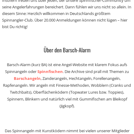
Insofern freuen uns über jeden, der unsere Spinnfischer-Community um
seine Angelerfahrungen bereichert. Dann fühlen wir uns nicht so allein. In
diesem Sinne: Herzlich willkommen in Deutschlands größtem
Spinnangler-Club. Über 20.000 Anmeldungen können nicht lügen – hier
bist Du richtig!
Über den Barsch-Alarm
Barsch-Alarm (kurz BA) ist eine Angel-Website mit klarem Fokus aufs
Spinnangeln oder
Spinnfischen
. Die Archive sind prall mit Themen zu
Barschangeln
, Zanderangeln, Hechtangeln, Forellenangeln,
Rapfenangeln. Wir angeln mit Finesse-Methoden, Wobblern (Cranks und
Twitchbaits), Oberflächenködern (Topwater Lures bzw. Toppies),
Spinnern, Blinkern und natürlich viel mit Gummifischen am Bleikopf
(Jigkopf).
Das Spinnangeln mit Kunstködern nimmt bei vielen unserer Mitglieder