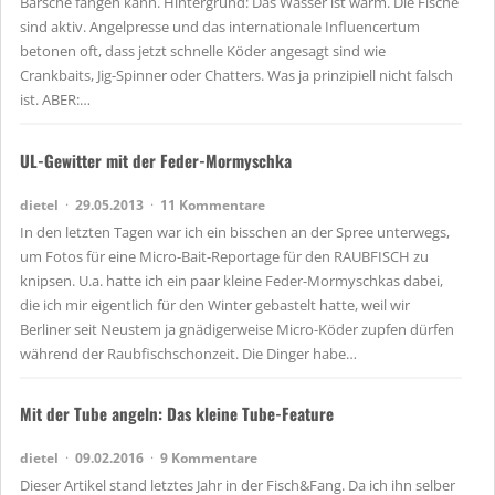
Barsche fangen kann. Hintergrund: Das Wasser ist warm. Die Fische
sind aktiv. Angelpresse und das internationale Influencertum
betonen oft, dass jetzt schnelle Köder angesagt sind wie
Crankbaits, Jig-Spinner oder Chatters. Was ja prinzipiell nicht falsch
ist. ABER:…
UL-Gewitter mit der Feder-Mormyschka
dietel
29.05.2013
11 Kommentare
In den letzten Tagen war ich ein bisschen an der Spree unterwegs,
um Fotos für eine Micro-Bait-Reportage für den RAUBFISCH zu
knipsen. U.a. hatte ich ein paar kleine Feder-Mormyschkas dabei,
die ich mir eigentlich für den Winter gebastelt hatte, weil wir
Berliner seit Neustem ja gnädigerweise Micro-Köder zupfen dürfen
während der Raubfischschonzeit. Die Dinger habe…
Mit der Tube angeln: Das kleine Tube-Feature
dietel
09.02.2016
9 Kommentare
Dieser Artikel stand letztes Jahr in der Fisch&Fang. Da ich ihn selber