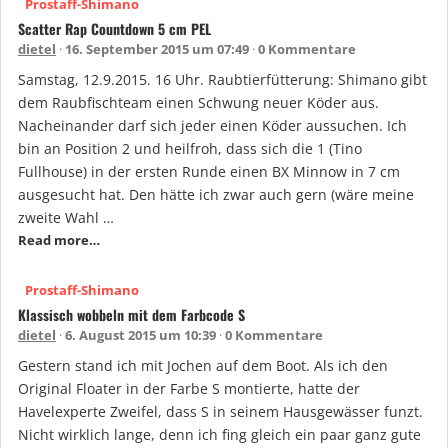
Prostaff-Shimano
Scatter Rap Countdown 5 cm PEL
dietel
16. September 2015 um 07:49
0 Kommentare
Samstag, 12.9.2015. 16 Uhr. Raubtierfütterung: Shimano gibt
dem Raubfischteam einen Schwung neuer Köder aus.
Nacheinander darf sich jeder einen Köder aussuchen. Ich
bin an Position 2 und heilfroh, dass sich die 1 (Tino
Fullhouse) in der ersten Runde einen BX Minnow in 7 cm
ausgesucht hat. Den hätte ich zwar auch gern (wäre meine
zweite Wahl …
Read more…
Prostaff-Shimano
Klassisch wobbeln mit dem Farbcode S
dietel
6. August 2015 um 10:39
0 Kommentare
Gestern stand ich mit Jochen auf dem Boot. Als ich den
Original Floater in der Farbe S montierte, hatte der
Havelexperte Zweifel, dass S in seinem Hausgewässer funzt.
Nicht wirklich lange, denn ich fing gleich ein paar ganz gute