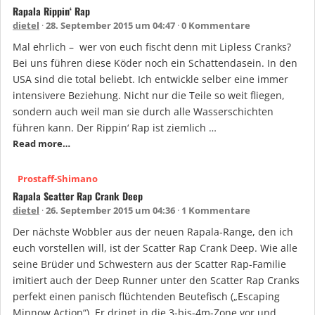
Rapala Rippin‘ Rap
dietel
28. September 2015 um 04:47
0 Kommentare
Mal ehrlich – wer von euch fischt denn mit Lipless Cranks?
Bei uns führen diese Köder noch ein Schattendasein. In den
USA sind die total beliebt. Ich entwickle selber eine immer
intensivere Beziehung. Nicht nur die Teile so weit fliegen,
sondern auch weil man sie durch alle Wasserschichten
führen kann. Der Rippin‘ Rap ist ziemlich …
Read more…
Prostaff-Shimano
Rapala Scatter Rap Crank Deep
dietel
26. September 2015 um 04:36
1 Kommentare
Der nächste Wobbler aus der neuen Rapala-Range, den ich
euch vorstellen will, ist der Scatter Rap Crank Deep. Wie alle
seine Brüder und Schwestern aus der Scatter Rap-Familie
imitiert auch der Deep Runner unter den Scatter Rap Cranks
perfekt einen panisch flüchtenden Beutefisch („Escaping
Minnow Action“). Er dringt in die 3-bis-4m-Zone vor und