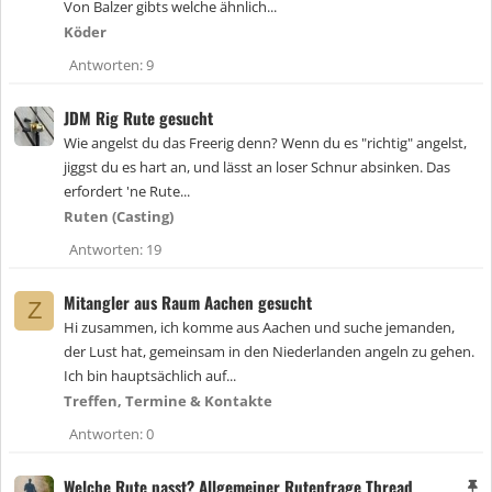
Von Balzer gibts welche ähnlich...
Köder
Antworten
9
JDM Rig Rute gesucht
Wie angelst du das Freerig denn? Wenn du es "richtig" angelst,
jiggst du es hart an, und lässt an loser Schnur absinken. Das
erfordert 'ne Rute...
Ruten (Casting)
Antworten
19
Mitangler aus Raum Aachen gesucht
Z
Hi zusammen, ich komme aus Aachen und suche jemanden,
der Lust hat, gemeinsam in den Niederlanden angeln zu gehen.
Ich bin hauptsächlich auf...
Treffen, Termine & Kontakte
Antworten
0
Welche Rute passt? Allgemeiner Rutenfrage Thread
A