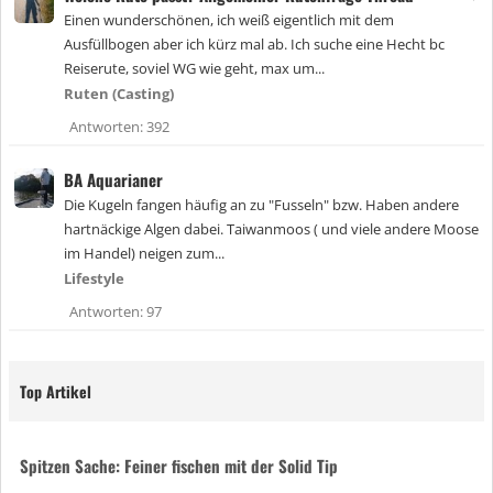
n
Einen wunderschönen, ich weiß eigentlich mit dem
g
Ausfüllbogen aber ich kürz mal ab. Ich suche eine Hecht bc
e
Reiserute, soviel WG wie geht, max um...
h
e
Ruten (Casting)
f
Antworten
392
t
e
t
BA Aquarianer
Die Kugeln fangen häufig an zu "Fusseln" bzw. Haben andere
hartnäckige Algen dabei. Taiwanmoos ( und viele andere Moose
im Handel) neigen zum...
Lifestyle
Antworten
97
Top Artikel
Spitzen Sache: Feiner fischen mit der Solid Tip