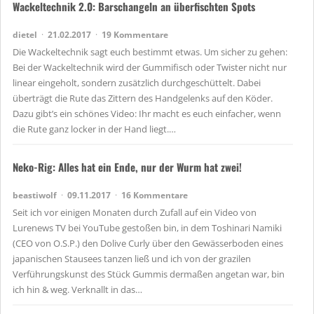
Wackeltechnik 2.0: Barschangeln an überfischten Spots
dietel
21.02.2017
19 Kommentare
Die Wackeltechnik sagt euch bestimmt etwas. Um sicher zu gehen:
Bei der Wackeltechnik wird der Gummifisch oder Twister nicht nur
linear eingeholt, sondern zusätzlich durchgeschüttelt. Dabei
überträgt die Rute das Zittern des Handgelenks auf den Köder.
Dazu gibt’s ein schönes Video: Ihr macht es euch einfacher, wenn
die Rute ganz locker in der Hand liegt.…
Neko-Rig: Alles hat ein Ende, nur der Wurm hat zwei!
beastiwolf
09.11.2017
16 Kommentare
Seit ich vor einigen Monaten durch Zufall auf ein Video von
Lurenews TV bei YouTube gestoßen bin, in dem Toshinari Namiki
(CEO von O.S.P.) den Dolive Curly über den Gewässerboden eines
japanischen Stausees tanzen ließ und ich von der grazilen
Verführungskunst des Stück Gummis dermaßen angetan war, bin
ich hin & weg. Verknallt in das…