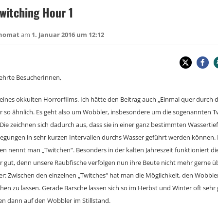
witching Hour 1
chomat
am
1. Januar 2016 um 12:12
rehrte BesucherInnen,
el eines okkulten Horrorfilms. Ich hätte den Beitrag auch „Einmal quer durch 
 so ähnlich. Es geht also um Wobbler, insbesondere um die sogenannten T
ie zeichnen sich dadurch aus, dass sie in einer ganz bestimmten Wassertief
egungen in sehr kurzen Intervallen durchs Wasser geführt werden können. 
 nennt man „Twitchen“. Besonders in der kalten Jahreszeit funktioniert die
 gut, denn unsere Raubfische verfolgen nun ihre Beute nicht mehr gerne üb
er: Zwischen den einzelnen „Twitches“ hat man die Möglichkeit, den Wobble
en zu lassen. Gerade Barsche lassen sich so im Herbst und Winter oft sehr 
n dann auf den Wobbler im Stillstand.