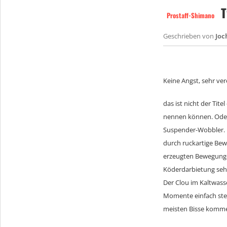
T
Prostaff-Shimano
Geschrieben von
Jo
Keine Angst, sehr ve
das ist nicht der Tit
nennen können. Oder
Suspender-Wobbler. D
durch ruckartige Bew
erzeugten Bewegungen
Köderdarbietung sehr
Der Clou im Kaltwass
Momente einfach steh
meisten Bisse komme