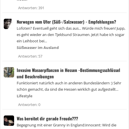
e
h
Antworten
391
e
f
Norwegen vom Ufer (Süß-/Salzwasser) - Empfehlungen?
t
e
Lofoten? Eventuell geht sich das aus... Würde mich freuen! Jupp,
t
es geht wieder an den Tjeldsund Straumen. Jetzt habe ich sogar
ein Leihboot bei...
Süßwasser im Ausland
Antworten
57
Invasive Wasserpflanzen in Hessen -Bestimmungsschlüssel
und Beschreibungen
Funktioniert natürlich auch in anderen Bundesländern :) Sehr
schön gemacht, da sind die Hessen wirklich gut aufgestellt...
Lifestyle
Antworten
0
Was bereitet dir gerade Freude???
Begegnung mit einer Granny in England:innocent: Wird die