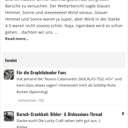
Barsche zu versuchen. Der Wetterbericht sagte blauen
Himmel, Sonne und vieeeeeeeel Wind voraus…blauer
Himmel und Sonne waren ja super, aber Wind in der Stärke
4-5 waren nicht sooooo schön. Naja, irgendwie wird es schon
gehen… dachten wir uns. …
Read more…
Forolot
Für die Graphiteleader Fans
Hat jemand die "Nuovo Calamaretti 26GCALXS-752L-HS+" und
kann dazu etwas sagen? Interessiert mich als Solidtip-Rute.
Ruten (Spinning)
Antworten
192
Barsch-Crankbait: Bilder- & Diskussions-Thread
A
n
Danke euch! Die Lucky Craft sehen sehr gut aus. :)
g
Köder