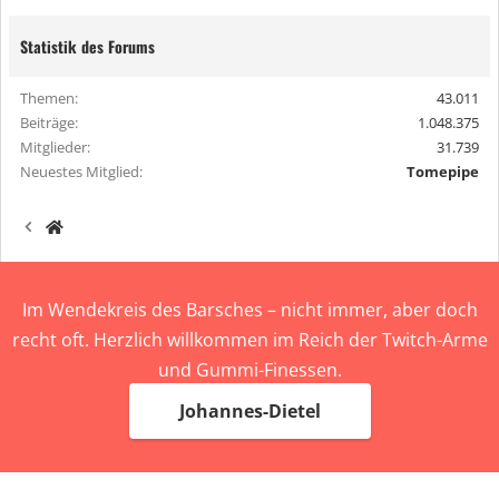
Statistik des Forums
Themen
43.011
Beiträge
1.048.375
Mitglieder
31.739
Neuestes Mitglied
Tomepipe
Im Wendekreis des Barsches – nicht immer, aber doch
recht oft. Herzlich willkommen im Reich der Twitch-Arme
und Gummi-Finessen.
Johannes-Dietel