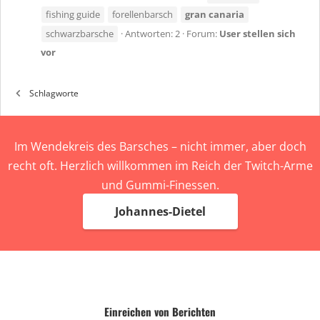
fishing guide
forellenbarsch
gran
canaria
schwarzbarsche
Antworten: 2
Forum:
User stellen sich
vor
Schlagworte
Im Wendekreis des Barsches – nicht immer, aber doch
recht oft. Herzlich willkommen im Reich der Twitch-Arme
und Gummi-Finessen.
Johannes-Dietel
Einreichen von Berichten