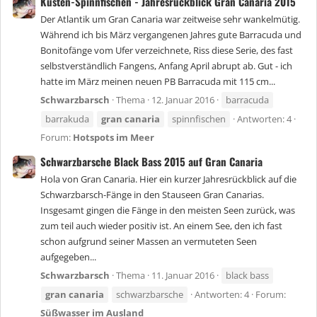
Küsten-Spinnfischen - Jahresrückblick Gran Canaria 2015
Der Atlantik um Gran Canaria war zeitweise sehr wankelmütig.
Während ich bis März vergangenen Jahres gute Barracuda und
Bonitofänge vom Ufer verzeichnete, Riss diese Serie, des fast
selbstverständlich Fangens, Anfang April abrupt ab. Gut - ich
hatte im März meinen neuen PB Barracuda mit 115 cm...
Schwarzbarsch
Thema
12. Januar 2016
barracuda
barrakuda
gran
canaria
spinnfischen
Antworten: 4
Forum:
Hotspots im Meer
Schwarzbarsche Black Bass 2015 auf Gran Canaria
Hola von Gran Canaria. Hier ein kurzer Jahresrückblick auf die
Schwarzbarsch-Fänge in den Stauseen Gran Canarias.
Insgesamt gingen die Fänge in den meisten Seen zurück, was
zum teil auch wieder positiv ist. An einem See, den ich fast
schon aufgrund seiner Massen an vermuteten Seen
aufgegeben...
Schwarzbarsch
Thema
11. Januar 2016
black bass
gran
canaria
schwarzbarsche
Antworten: 4
Forum:
Süßwasser im Ausland