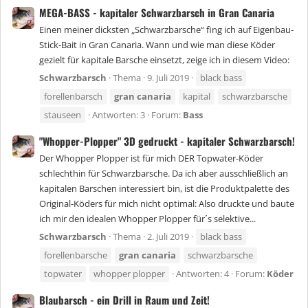
MEGA-BASS - kapitaler Schwarzbarsch in Gran Canaria
Einen meiner dicksten „Schwarzbarsche“ fing ich auf Eigenbau-
Stick-Bait in Gran Canaria. Wann und wie man diese Köder
gezielt für kapitale Barsche einsetzt, zeige ich in diesem Video:
Schwarzbarsch
Thema
9. Juli 2019
black bass
forellenbarsch
gran
canaria
kapital
schwarzbarsche
stauseen
Antworten: 3
Forum:
Bass
"Whopper-Plopper" 3D gedruckt - kapitaler Schwarzbarsch!
Der Whopper Plopper ist für mich DER Topwater-Köder
schlechthin für Schwarzbarsche. Da ich aber ausschließlich an
kapitalen Barschen interessiert bin, ist die Produktpalette des
Original-Köders für mich nicht optimal: Also druckte und baute
ich mir den idealen Whopper Plopper für´s selektive...
Schwarzbarsch
Thema
2. Juli 2019
black bass
forellenbarsche
gran
canaria
schwarzbarsche
topwater
whopper plopper
Antworten: 4
Forum:
Köder
Blaubarsch - ein Drill in Raum und Zeit!