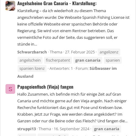
Angelscheine Gran Canaria - Klarstellung:
Klarstellung – da ich wiederholt zu diesem Thema
angeschrieben wurde: Die Webseite Spanish Fishing License ist
keine offizielle Webseite einer spanischen Behörde oder
Regierung. Sie wird von einem Rentner betrieben. Das
vermeintliche Foto auf der Seite, das suggerieren soll, er
stünde in...
Schwarzbarsch
Thema
27. Februar 2025
angelizenz
angelschein
fischerpatent
gran
canaria
spanien
spanien lizenz
Antworten: 1
Forum:
Süßwasser im
Ausland
Papageienfisch (Vieja) fangen
S
Hallo Zusammen, ich befinde mich für einige Zeit auf Gran
Canaria und möchte gerne auf den Vieja angeln. Nach einiger
Recherche funktioniert das gut mit Pose und Krebsen bzw.
Krabben. Jetzt zur Frage, wie werden diese angeködert? Im
Ganzen oder nur die Beine oder das Fleisch? Und fangen die...
struppi13
Thema
16. September 2024
gran
canaria