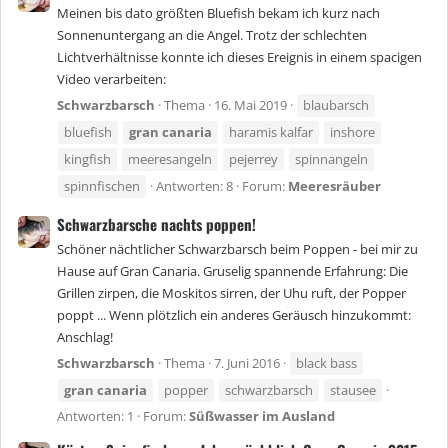
Meinen bis dato größten Bluefish bekam ich kurz nach
Sonnenuntergang an die Angel. Trotz der schlechten
Lichtverhältnisse konnte ich dieses Ereignis in einem spacigen
Video verarbeiten:
Schwarzbarsch
Thema
16. Mai 2019
blaubarsch
bluefish
gran
canaria
haramis kalfar
inshore
kingfish
meeresangeln
pejerrey
spinnangeln
spinnfischen
Antworten: 8
Forum:
Meeresräuber
Schwarzbarsche nachts poppen!
Schöner nächtlicher Schwarzbarsch beim Poppen - bei mir zu
Hause auf Gran Canaria. Gruselig spannende Erfahrung: Die
Grillen zirpen, die Moskitos sirren, der Uhu ruft, der Popper
poppt ... Wenn plötzlich ein anderes Geräusch hinzukommt:
Anschlag!
Schwarzbarsch
Thema
7. Juni 2016
black bass
gran
canaria
popper
schwarzbarsch
stausee
Antworten: 1
Forum:
Süßwasser im Ausland