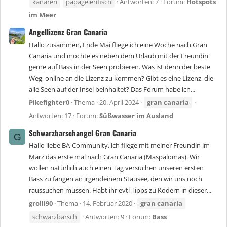
kanaren
papageienfisch
Antworten: 7
Forum:
Hotspots
im Meer
Angellizenz Gran Canaria
Hallo zusammen, Ende Mai fliege ich eine Woche nach Gran
Canaria und möchte es neben dem Urlaub mit der Freundin
gerne auf Bass in der Seen probieren. Was ist denn der beste
Weg, online an die Lizenz zu kommen? Gibt es eine Lizenz, die
alle Seen auf der Insel beinhaltet? Das Forum habe ich...
Pikefighter0
Thema
20. April 2024
gran
canaria
Antworten: 17
Forum:
Süßwasser im Ausland
Schwarzbarschangel Gran Canaria
G
Hallo liebe BA-Community, ich fliege mit meiner Freundin im
März das erste mal nach Gran Canaria (Maspalomas). Wir
wollen natürlich auch einen Tag versuchen unseren ersten
Bass zu fangen an irgendeinem Stausee, den wir uns noch
raussuchen müssen. Habt ihr evtl Tipps zu Ködern in dieser...
grolli90
Thema
14. Februar 2020
gran
canaria
schwarzbarsch
Antworten: 9
Forum:
Bass