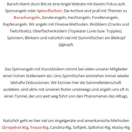
Barsch-Alarm (kurz BA) ist eine Angel-Website mit klarem Fokus aufs
Spinnangeln oder
Spinnfischen
. Die Archive sind prall mit Themen zu
Barschangeln
, Zanderangeln, Hechtangeln, Forellenangeln,
Rapfenangeln. Wir angeln mit Finesse-Methoden, Wobblern (Cranks und
Twitchbaits), Oberflächenködern (Topwater Lures bzw. Toppies),
Spinnern, Blinkern und natürlich viel mit Gummifischen am Bleikopf
(Jigkopf).
Das Spinnangeln mit Kunstködern nimmt bei vielen unserer Mitglieder
einen hohen Stellenwert ein. Ums Spinnfischen entstehen immer wieder
lebhafte Diskussionen. Wir können hier die Sammelleidenschaft
ausleben, sind aktiv mit unseren Ruten unterwegs und angeln uns oft in
einen Tunnel, der uns weit weg führt von den Phänomenen des Alltags.
Natürlich geht es hier viel um Angelgeräte und amerikanische Methoden
(
Dropshot-Rig
,
Texas-Rig
, Carolina-Rig, Softjerk, Splitshot-Rig, Wacky-Rig