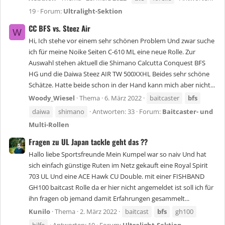
19
Forum:
Ultralight-Sektion
CC BFS vs. Steez Air
W
Hi, Ich stehe vor einem sehr schönen Problem Und zwar suche
ich für meine Noike Seiten C-610 ML eine neue Rolle. Zur
Auswahl stehen aktuell die Shimano Calcutta Conquest BFS
HG und die Daiwa Steez AIR TW 500XXHL Beides sehr schöne
Schätze. Hatte beide schon in der Hand kann mich aber nicht...
Woody_Wiesel
Thema
6. März 2022
baitcaster
bfs
daiwa
shimano
Antworten: 33
Forum:
Baitcaster- und
Multi-Rollen
Fragen zu UL Japan tackle geht das ??
Hallo liebe Sportsfreunde Mein Kumpel war so naiv Und hat
sich einfach günstige Ruten im Netz gekauft eine Royal Spirit
703 UL Und eine ACE Hawk CU Double. mit einer FISHBAND
GH100 baitcast Rolle da er hier nicht angemeldet ist soll ich für
ihn fragen ob jemand damit Erfahrungen gesammelt...
Kunilo
Thema
2. März 2022
baitcast
bfs
gh100