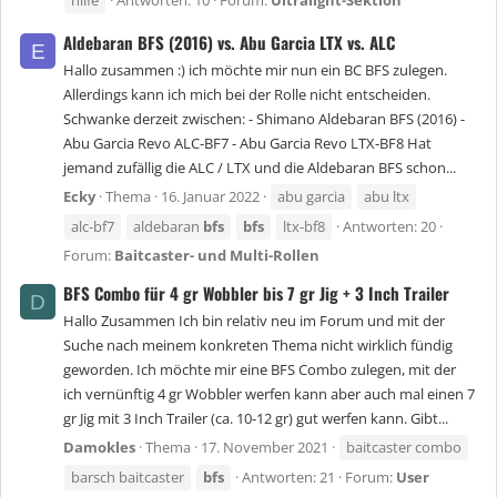
hilfe
Antworten: 10
Forum:
Ultralight-Sektion
Aldebaran BFS (2016) vs. Abu Garcia LTX vs. ALC
E
Hallo zusammen :) ich möchte mir nun ein BC BFS zulegen.
Allerdings kann ich mich bei der Rolle nicht entscheiden.
Schwanke derzeit zwischen: - Shimano Aldebaran BFS (2016) -
Abu Garcia Revo ALC-BF7 - Abu Garcia Revo LTX-BF8 Hat
jemand zufällig die ALC / LTX und die Aldebaran BFS schon...
Ecky
Thema
16. Januar 2022
abu garcia
abu ltx
alc-bf7
aldebaran
bfs
bfs
ltx-bf8
Antworten: 20
Forum:
Baitcaster- und Multi-Rollen
BFS Combo für 4 gr Wobbler bis 7 gr Jig + 3 Inch Trailer
D
Hallo Zusammen Ich bin relativ neu im Forum und mit der
Suche nach meinem konkreten Thema nicht wirklich fündig
geworden. Ich möchte mir eine BFS Combo zulegen, mit der
ich vernünftig 4 gr Wobbler werfen kann aber auch mal einen 7
gr Jig mit 3 Inch Trailer (ca. 10-12 gr) gut werfen kann. Gibt...
Damokles
Thema
17. November 2021
baitcaster combo
barsch baitcaster
bfs
Antworten: 21
Forum:
User