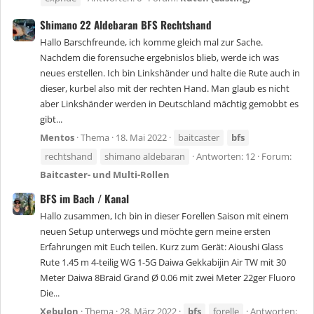
Shimano 22 Aldebaran BFS Rechtshand
Hallo Barschfreunde, ich komme gleich mal zur Sache.
Nachdem die forensuche ergebnislos blieb, werde ich was
neues erstellen. Ich bin Linkshänder und halte die Rute auch in
dieser, kurbel also mit der rechten Hand. Man glaub es nicht
aber Linkshänder werden in Deutschland mächtig gemobbt es
gibt...
Mentos
Thema
18. Mai 2022
baitcaster
bfs
rechtshand
shimano aldebaran
Antworten: 12
Forum:
Baitcaster- und Multi-Rollen
BFS im Bach / Kanal
Hallo zusammen, Ich bin in dieser Forellen Saison mit einem
neuen Setup unterwegs und möchte gern meine ersten
Erfahrungen mit Euch teilen. Kurz zum Gerät: Aioushi Glass
Rute 1.45 m 4-teilig WG 1-5G Daiwa Gekkabijin Air TW mit 30
Meter Daiwa 8Braid Grand Ø 0.06 mit zwei Meter 22ger Fluoro
Die...
Xebulon
Thema
28. März 2022
bfs
forelle
Antworten: