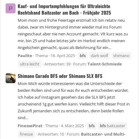
Kauf- und Importempfehlungen für Ultraleichte
P
Rechtshand Baitcaster am Bach - Frühjahr 2025
Moin moin und frohe Feiertage erstmal! Ich bin relativ neu
dabei, zwar im Hintergrund immer wieder mal ins Forum
reingeschaut aber nie nen Account gemacht. Vlt kurz was zu
mir, bin 25 und habe letztes Jahr im Herbst endlich meinen
Angelschein gemacht, quasi als Belohnung für ein...
Paulite
Thema
18. April 2025
bfs
dark wolf
shimano
ultra leicht
Antworten: 39
Forum:
Talent-Schmiede
Shimano Curado BFS oder Shimano SLX BFS
Moin Mich würde interessieren was die Unterschiede der
beiden Rollen sind und für was ihr euch entscheiden würdet.
Ich habe auf Instagram gesehen das die SLX BFS jetzt
anscheinend 1g gut werfen kann. Vielleicht hilft dieser Post in
Zukunft jemanden sich zu entscheiden, denn beide Rollen
sind...
FinessePirat
Thema
4. März 2025
bfs
bfs
baitcaster
finesse
Antworten: 10
Forum:
Baitcaster- und Multi-