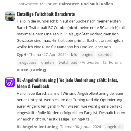
Antworten: 32
Forum:
Baitcaster- und Multi-Rollen
Einteilige Twitchbait Barschrute
Hallo in die Runde! Ich bin auf der Suche nach meiner ersten
Barsch Twitchbait BC Combo (nicht meine erste BC an sich) mit
maximal einem One Ten Jr. +1 als „größte“ Köderdimension.
Gewässer sind max. 4m tief, aber primär flacher. Ursprünglich
wollte ich eine Rute für Nanahan bis OneTen, aber von...
CypH
Thema
27. April 2024
bfs
engine
expride
megabass
oneten
twitch bait
Antworten: 12
Forum:
Ruten (Casting)
RL-Angelrollentuning | Wo jede Umdrehung zählt: Infos,
Ideen & Feedback
Hallo liebe Barschalarmer! Wir sind Angelrollentuning.de, euer
neuer Hotspot, wenn es um das Tuning und die Optimierung
eurer Angelrollen geht! ✨ Wir wissen, wie wichtig eine perfekt
eingestellte Rolle für den erfolgreichen Fang ist. Deshalb bieten
wir euch nicht nur erstklassige Tuning-Kits...
RL-Angelrollentuning
Thema
30. Januar 2024
angelrolle