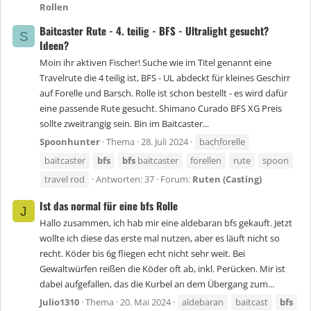
Rollen
Baitcaster Rute - 4. teilig - BFS - Ultralight gesucht?
S
Ideen?
Moin ihr aktiven Fischer! Suche wie im Titel genannt eine
Travelrute die 4 teilig ist, BFS - UL abdeckt für kleines Geschirr
auf Forelle und Barsch. Rolle ist schon bestellt - es wird dafür
eine passende Rute gesucht. Shimano Curado BFS XG Preis
sollte zweitrangig sein. Bin im Baitcaster...
Spoonhunter
Thema
28. Juli 2024
bachforelle
baitcaster
bfs
bfs
baitcaster
forellen
rute
spoon
travel rod
Antworten: 37
Forum:
Ruten (Casting)
Ist das normal für eine bfs Rolle
J
Hallo zusammen, ich hab mir eine aldebaran bfs gekauft. Jetzt
wollte ich diese das erste mal nutzen, aber es läuft nicht so
recht. Köder bis 6g fliegen echt nicht sehr weit. Bei
Gewaltwürfen reißen die Köder oft ab, inkl. Perücken. Mir ist
dabei aufgefallen, das die Kurbel an dem Übergang zum...
Julio1310
Thema
20. Mai 2024
aldebaran
baitcast
bfs