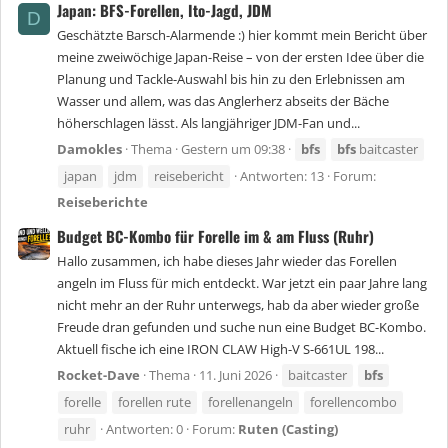
Japan: BFS-Forellen, Ito-Jagd, JDM
D
Geschätzte Barsch-Alarmende :) hier kommt mein Bericht über
meine zweiwöchige Japan-Reise – von der ersten Idee über die
Planung und Tackle-Auswahl bis hin zu den Erlebnissen am
Wasser und allem, was das Anglerherz abseits der Bäche
höherschlagen lässt. Als langjähriger JDM-Fan und...
Damokles
Thema
Gestern um 09:38
bfs
bfs
baitcaster
japan
jdm
reisebericht
Antworten: 13
Forum:
Reiseberichte
Budget BC-Kombo für Forelle im & am Fluss (Ruhr)
Hallo zusammen, ich habe dieses Jahr wieder das Forellen
angeln im Fluss für mich entdeckt. War jetzt ein paar Jahre lang
nicht mehr an der Ruhr unterwegs, hab da aber wieder große
Freude dran gefunden und suche nun eine Budget BC-Kombo.
Aktuell fische ich eine IRON CLAW High-V S-661UL 198...
Rocket-Dave
Thema
11. Juni 2026
baitcaster
bfs
forelle
forellen rute
forellenangeln
forellencombo
ruhr
Antworten: 0
Forum:
Ruten (Casting)