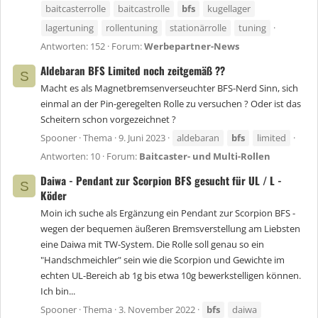
baitcasterrolle
baitcastrolle
bfs
kugellager
lagertuning
rollentuning
stationärrolle
tuning
Antworten: 152
Forum:
Werbepartner-News
Aldebaran BFS Limited noch zeitgemäß ??
S
Macht es als Magnetbremsenverseuchter BFS-Nerd Sinn, sich
einmal an der Pin-geregelten Rolle zu versuchen ? Oder ist das
Scheitern schon vorgezeichnet ?
Spooner
Thema
9. Juni 2023
aldebaran
bfs
limited
Antworten: 10
Forum:
Baitcaster- und Multi-Rollen
Daiwa - Pendant zur Scorpion BFS gesucht für UL / L -
S
Köder
Moin ich suche als Ergänzung ein Pendant zur Scorpion BFS -
wegen der bequemen äußeren Bremsverstellung am Liebsten
eine Daiwa mit TW-System. Die Rolle soll genau so ein
"Handschmeichler" sein wie die Scorpion und Gewichte im
echten UL-Bereich ab 1g bis etwa 10g bewerkstelligen können.
Ich bin...
Spooner
Thema
3. November 2022
bfs
daiwa