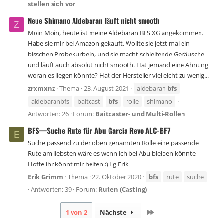
stellen sich vor
Neue Shimano Aldebaran läuft nicht smooth
Z
Moin Moin, heute ist meine Aldebaran BFS XG angekommen.
Habe sie mir bei Amazon gekauft. Wollte sie jetzt mal ein
bisschen Probekurbeln, und sie macht schleifende Geräusche
und läuft auch absolut nicht smooth. Hat jemand eine Ahnung
woran es liegen könnte? Hat der Hersteller vielleicht zu wenig...
zrxmxnz
Thema
23. August 2021
aldebaran
bfs
aldebaranbfs
baitcast
bfs
rolle
shimano
Antworten: 26
Forum:
Baitcaster- und Multi-Rollen
BFS—Suche Rute für Abu Garcia Revo ALC-BF7
E
Suche passend zu der oben genannten Rolle eine passende
Rute am liebsten wäre es wenn ich bei Abu bleiben könnte
Hoffe ihr könnt mir helfen :) Lg Erik
Erik Grimm
Thema
22. Oktober 2020
bfs
rute
suche
Antworten: 39
Forum:
Ruten (Casting)
Letzte
1 von 2
Nächste