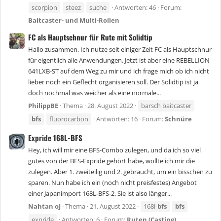
scorpion
steez
suche
Antworten: 46
Forum:
Baitcaster- und Multi-Rollen
FC als Hauptschnur für Rute mit Solidtip
Hallo zusammen. Ich nutze seit einiger Zeit FC als Hauptschnur
für eigentlich alle Anwendungen. Jetzt ist aber eine REBELLION
641LXB-ST auf dem Weg zu mir und ich frage mich ob ich nicht
lieber noch ein Geflecht organisieren soll. Der Solidtip ist ja
doch nochmal was weicher als eine normale...
PhilippBE
Thema
28. August 2022
barsch baitcaster
bfs
fluorocarbon
Antworten: 16
Forum:
Schnüre
Expride 168L-BFS
Hey, ich will mir eine BFS-Combo zulegen, und da ich so viel
gutes von der BFS-Expride gehört habe, wollte ich mir die
zulegen. Aber 1. zweiteilig und 2. gebraucht, um ein bisschen zu
sparen. Nun habe ich ein (noch nicht preisfestes) Angebot
einer Japanimport 168L-BFS-2. Sie ist also länger...
Nahtan oJ
Thema
21. August 2022
168l-
bfs
bfs
expride
Antworten: 6
Forum:
Ruten (Casting)